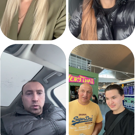
389
Счастливых клиентов
8 из 10
Клиентов продолжают инвестировать
вместе с нами
Интересуетесь
недвижимостью