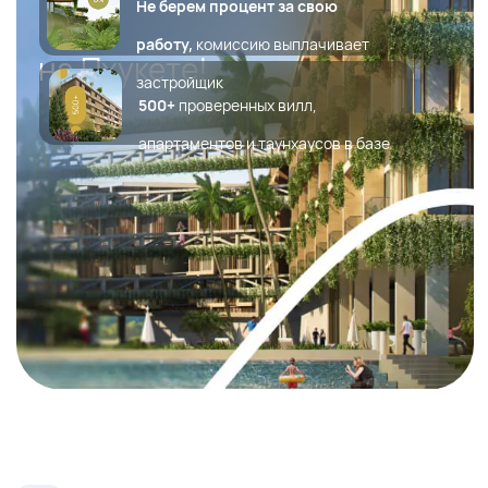
Открыто ?
о важном
Почему вам стоит перестать
искать предложения и
довериться нашей
экспертизе