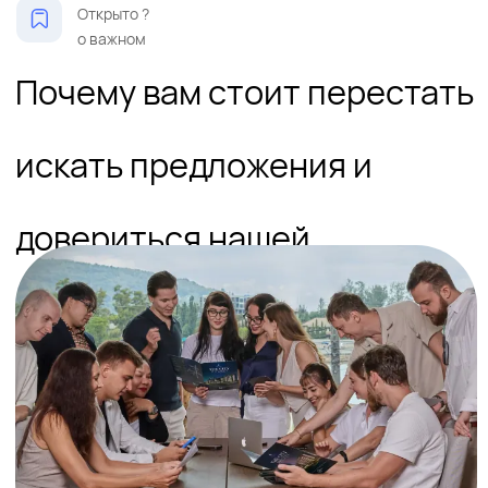
Профессионализм и забота
Мы — команда с 12-ти летним опытом и глубоким знанием
рынка. Подбираем объекты с учетом ваших потребностей и
пожеланий.
Эксклюзивный
доступ
Первыми получаем пресейлы и
проекты застройщиков. Предлагаем
уникальные скидки и условия,
недоступные другим