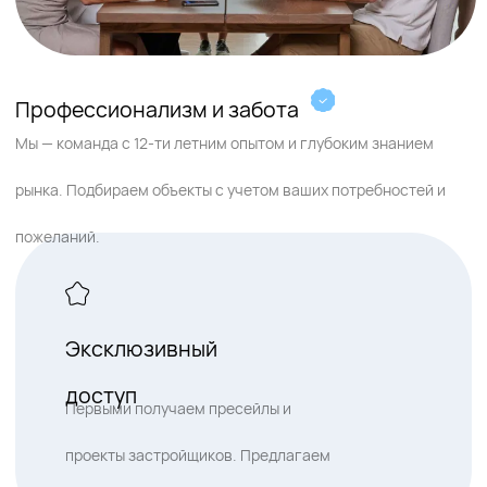
Максимальная окупаемость
инвестиций
Основываясь на детальной
аналитике рынка, мы предлагаем
недвижимость с высоким
инвестиционным потенциалом
Мы всегда на
вашей стороне
Комиссию нам оплачивает
застройщик. Прозрачность,
честность и внимание к вашим
интересам - наша основная задача