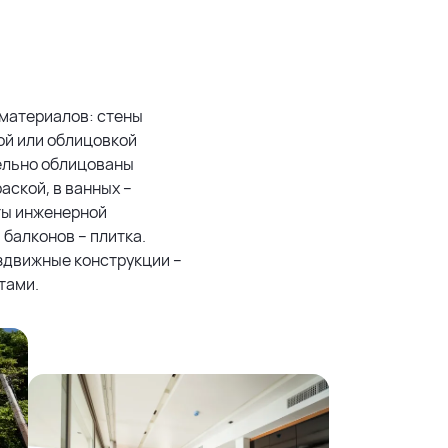
материалов: стены
ой или облицовкой
тельно облицованы
аской, в ванных –
ты инженерной
 балконов – плитка.
аздвижные конструкции –
тами.