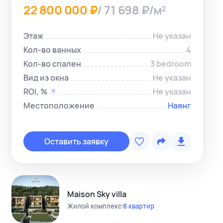
22 800 000 ₽
/ 71 698 ₽/м²
Этаж
Не указан
Кол-во ванных
4
Кол-во спален
3 bedroom
Вид из окна
Не указан
ROI, %
Не указан
Местоположение
Наянг
Копировать с
Telegram-ме
Оставить заявку
WhatsApp-м
Instagram
Telegram-кан
Maison Sky villa
Жилой комплекс
8 квартир