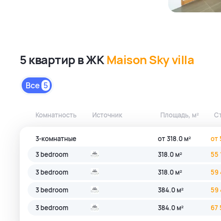
5 квартир в ЖК
Maison Sky villa
Все
5
Комнатность
Источник
Площадь, м²
С
3-комнатные
от 318.0 м²
от 
3 bedroom
318.0 м²
55 
3 bedroom
318.0 м²
59 
3 bedroom
384.0 м²
59 
3 bedroom
384.0 м²
67 