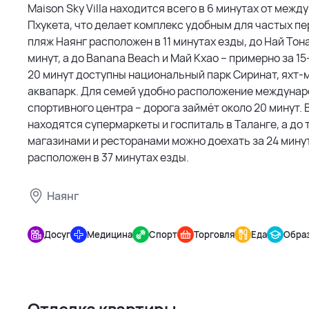
Maison Sky Villa находится всего в 6 минутах от меж
столовая.
Пхукета, что делает комплекс удобным для частых п
пляж Наянг расположен в 11 минутах езды, до Най Тон
Проект от надежного застройщика Maison Developmen
минут, а до Banana Beach и Май Кхао – примерно за 15
недвижимость Пхукета.
20 минут доступны национальный парк Сиринат, яхт-м
аквапарк. Для семей удобно расположение междунар
спортивного центра – дорога займёт около 20 минут. 
находятся супермаркеты и госпиталь в Таланге, а до 
магазинами и ресторанами можно доехать за 24 мину
расположен в 37 минутах езды.
Наянг
Maison
Досуг
Медицина
Спорт
Торговля
Еда
Обра
Sky villa
Отделка квартиры