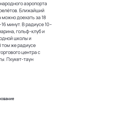
дународного аэропорта
ерелётов. Ближайший
а можно доехать за 18
t – это удачная инвестиция в премиальную
–16 минут. В радиусе 10–
500 м
арина, гольф-клуб и
1500 м
одной школы и
В том же радиусе
3 км
торгового центра с
ты. Пхукет-таун
5 км
500 м
Leaflet
|
©
OpenStreetMap
зование