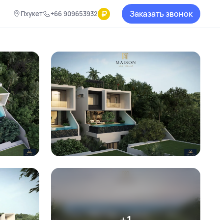
₽
Заказать звонок
Пхукет
+66 909653932
+1