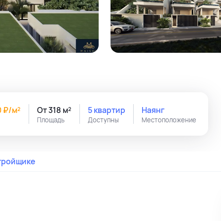
0 ₽/м²
От 318 м²
5 квартир
Наянг
Площадь
Доступны
Местоположение
тройщике