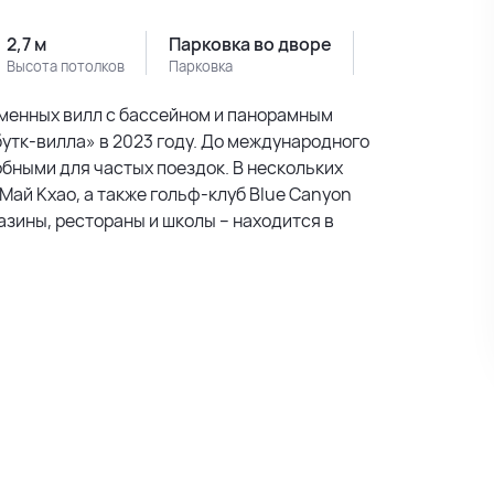
2,7 м
Парковка во дворе
Высота потолков
Парковка
ременных вилл с бассейном и панорамным
бутк-вилла» в 2023 году. До международного
обными для частых поездок. В нескольких
Май Кхао, а также гольф-клуб Blue Canyon
азины, рестораны и школы – находится в
приватность и безопасность. Территория
а – это просторное пространство с
н открывается потрясающий вид на
бассейн с переливным бортом, панорамные
техникой. Площадь виллы составляет от 318
нные санузлы, простораная гостиная, кухня-