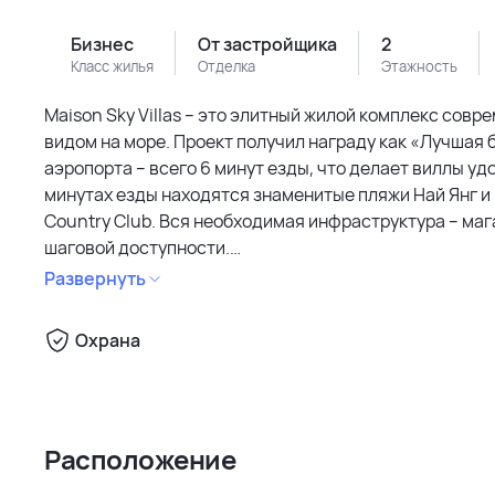
Бизнес
От застройщика
2
Класс жилья
Отделка
Этажность
Maison Sky Villas – это элитный жилой комплекс сов
видом на море. Проект получил награду как «Лучшая 
аэропорта – всего 6 минут езды, что делает виллы уд
минутах езды находятся знаменитые пляжи Най Янг и 
Country Club. Вся необходимая инфраструктура – маг
шаговой доступности.
Развернуть
Инфраструктура комплекса предусматривает полную 
оснащена всем для комфортного отдыха. Каждая вилл
Охрана
современной отделкой и высокими потолками. Из око
тропический лес и море.
Виллы оборудованы по высшему стандарту: частный 
Расположение
окна, меблированные спальни и современная кухня с 
до 383 кв.м. Внутри расположены 3 спальни, совреме