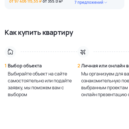
от 97 406 115,55 ₽
от 355.0 м²
7 предложений
4 bedroom
120 875 430,24 ₽
355.0 м²
4 bedroom
118 917 639,83 ₽
Как купить квартиру
355.0 м²
4 bedroom
113 116 779,35 ₽
355.0 м²
4 bedroom
117 757 467,73 ₽
355.0 м²
1
Выбор объекта
2
Личная или онлайн 
Выбирайте объект на сайте
Мы организуем для в
Смотреть все предложения
самостоятельно или подайте
ознакомительную пое
заявку, мы поможем вам с
выбранным проектам 
выбором
онлайн презентацию 