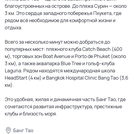
благоустроенных на острове. До пляжа Сурин — около
на 2–3 машины и продуманные зоны отдыха.
3 км. Это сердце западного побережья Пхукета, где
Интерьеры выполнены в современном тропическом
рядом всё необходимое для комфортной жизни и
стиле, вдохновлённом итальянской архитектурой и
отдыха.
атмосферой Бали.
Всего за несколько минут можно добраться до
Жители BALCO пользуются инфраструктурой всего
популярных мест: пляжного клуба Catch Beach (400
курортного комплекса. На территории предусмотрены
м), торговых зон Boat Avenue и Porto de Phuket (около
зоны отдыха, барбекю, небесные павильоны, террасы
3 км), а также аквапарка Blue Tree и гольф-клуба
для загара и ухоженные сады. Виллы расположены в
Laguna. Рядом находятся международная школа
охраняемом частном секторе, что обеспечивает
HeadStart (4 км) и Bangkok Hospital Clinic Bang Tao (3,6
полную приватность и безопасность.
км).
Проект находится в 400 метрах от пляжа Банг Тао и 10
Это удобная, жилая и динамичная часть Банг Тао, где
минутах от Сурина. Поблизости — пляжный клуб Catch
сочетаются развитая инфраструктура, престижные
Beach, Porto de Phuket, Boat Avenue, гольф-клуб
клубы и близость моря.
Laguna и международные школы. Это одно из самых
престижных мест на острове, где сосредоточены
лучшие рестораны, бутики и зоны отдыха.
Банг Тао