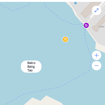
BALCO Bangtao Beach сочетает современную
архитектуру, премиальный уровень сервиса и
уникальное расположение. Застройщик Origin
Property, известный своими масштабными проектами
по Таиланду, создал виллы, которые подходят как для
личного проживания, так и для инвестиций. Это тихое
убежище у моря, где каждый день начинается с
солнца, ветра и простоты роскошной жизни.
Balco
500 м
Bang
Tao
1500 м
3 км
5 км