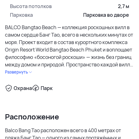
Высота потолков
2,7 м
Парковка
Парковка во дворе
BALCO Bangtao Beach — коллекция роскошных вилл в
самом сердце Банг Тао, всего в нескольких минутах от
моря. Проект входит в состав курортного комплекса
Origin Resort World Bangtao Beach Phuket и воплощает
философию «босоногой роскоши» — жизнь без границ
между домом и природой. Пространство каждой виллы
создано так, чтобы впускать свет, воздух и морской
Развернуть
бриз, сохраняя атмосферу уединения и спокойствия.
Охрана
Парк
В проекте всего 35 вилл двух типов: The Signature и
The Legacy. Первый вариант — трёхспальная вилла
площадью 355 м² с бассейном 3×12 м, павильоном и
Расположение
джакузи на крыше. Второй — четырёхспальная вилла
площадью 490 м² с двумя главными спальнями,
Balco Bang Tao расположен всего в 400 метрах от
гардеробными, просторной гостиной и панорамной
пляжа Банг Тао — одного из самых протяжённых и
террасой. Каждая вилла имеет частный сад, парковку