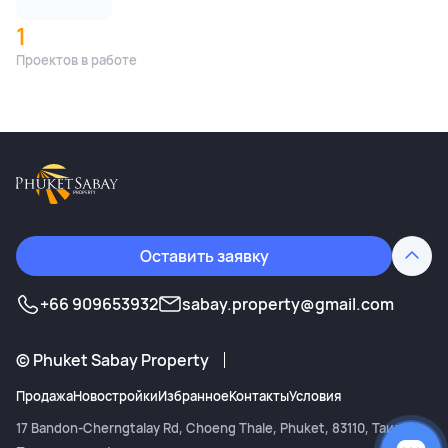
1
Проектов в работе
Оставить заявку
+66 909653932
sabay.property@gmail.com
©
Phuket Sabay Property
Продажа
Новостройки
Избранное
Контакты
Условия
17 Bandon-Cherngtalay Rd
,
Choeng Thale
,
Phuket
,
83110
,
Таиланд