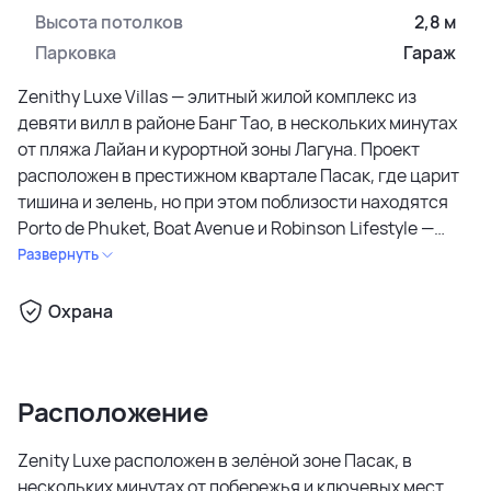
Высота потолков
2,8 м
Парковка
Гараж
Zenithy Luxe Villas — элитный жилой комплекс из
девяти вилл в районе Банг Тао, в нескольких минутах
от пляжа Лайан и курортной зоны Лагуна. Проект
расположен в престижном квартале Пасак, где царит
тишина и зелень, но при этом поблизости находятся
Porto de Phuket, Boat Avenue и Robinson Lifestyle —
центры притяжения для жителей северо-запада
Развернуть
острова. До международных школ UWC и HeadStart —
около 15 минут, до аэропорта — 20.
Охрана
Каждая вилла представляет собой одноэтажный дом
площадью 397–485 м² на участке 510–779 м².
Расположение
Архитектура выполнена в современном
минималистичном стиле с высокими потолками до 8
Zenity Luxe расположен в зелёной зоне Пасак, в
метров, панорамными окнами и естественным
нескольких минутах от побережья и ключевых мест
освещением. Планировка включает три или четыре