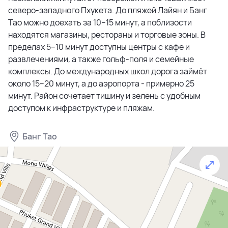
северо-западного Пхукета. До пляжей Лайян и Банг
спальни, просторную гостиную с видом на частный
Тао можно доехать за 10–15 минут, а поблизости
бассейн площадью до 61 м², кухню, внутренний сад и
находятся магазины, рестораны и торговые зоны. В
террасу для отдыха. В отделке использованы
пределах 5–10 минут доступны центры с кафе и
премиальные материалы и светлая цветовая гамма,
развлечениями, а также гольф-поля и семейные
создающая ощущение простора и уюта.
комплексы. До международных школ дорога займёт
около 15–20 минут, а до аэропорта - примерно 25
На территории каждой виллы предусмотрена парковка
минут. Район сочетает тишину и зелень с удобным
на две машины, тропический сад и охраняемая зона.
доступом к инфраструктуре и пляжам.
Встроенная система кондиционирования и
фильтрации воздуха, подземные коммуникации и
водоснабжение через собственную скважину
Банг Тао
обеспечивают высокий уровень комфорта. По
желанию владельца доступен мебельный пакет.
Zenithy Luxe Villas разработан девелоперами Panwari
Development и Zenithy Development — компаниями с
сильной репутацией в сфере архитектуры и
премиального строительства. Проект рассчитан на