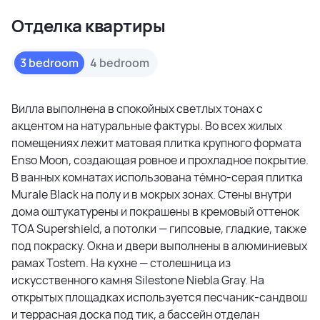
Отделка квартиры
3 bedroom
4 bedroom
Вилла выполнена в спокойных светлых тонах с
акцентом на натуральные фактуры. Во всех жилых
помещениях лежит матовая плитка крупного формата
Enso Moon, создающая ровное и прохладное покрытие.
В ванных комнатах использована тёмно-серая плитка
Murale Black на полу и в мокрых зонах. Стены внутри
дома оштукатурены и покрашены в кремовый оттенок
TOA Supershield, а потолки — гипсовые, гладкие, также
под покраску. Окна и двери выполнены в алюминиевых
рамах Tostem. На кухне — столешница из
искусственного камня Silestone Niebla Gray. На
открытых площадках используется песчаник-сандвош
и террасная доска под тик, а бассейн отделан