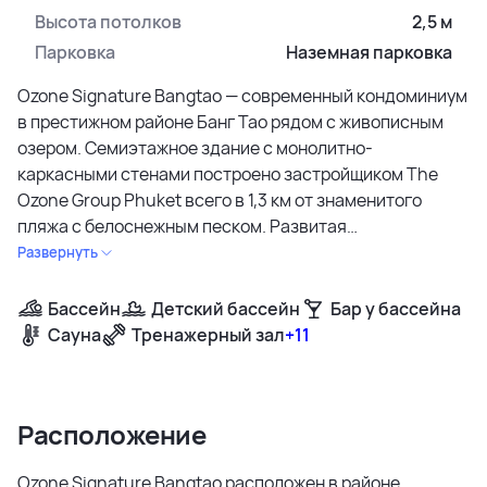
Высота потолков
2,5 м
Парковка
Наземная парковка
Ozone Signature Bangtao — современный кондоминиум
в престижном районе Банг Тао рядом с живописным
озером. Семиэтажное здание с монолитно-
каркасными стенами построено застройщиком The
Ozone Group Phuket всего в 1,3 км от знаменитого
пляжа с белоснежным песком. Развитая
инфраструктура района включает популярные
Развернуть
пляжные клубы, торговые центры Boat Avenue и Porto
de Phuket в 5-10 минутах езды. Гольф-клуб Laguna,
Бассейн
Детский бассейн
Бар у бассейна
международные школы и медицинские центры делают
Сауна
Тренажерный зал
+11
локацию привлекательной для семейного
проживания. До международного аэропорта — 30
минут на автомобиле.
Расположение
Инфраструктура предлагает полноценную курортную
среду для комфортной жизни. Основной бассейн
Ozone Signature Bangtao расположен в районе
размером 5×24 метра дополнен детской зоной и баром