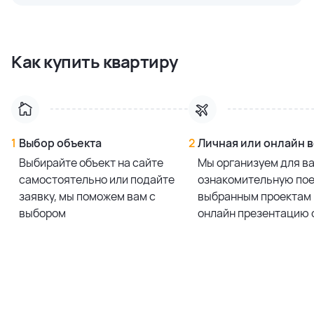
Studio
14 997 641,36 ₽
3 bedroom
65 622 814,26 ₽
Смотреть все предложения
37.0 м²
148.0 м²
Studio
15 481 046,40 ₽
Как купить квартиру
3 bedroom
67 413 829,93 ₽
37.0 м²
148.0 м²
Studio
16 206 153,96 ₽
Смотреть все предложения
37.0 м²
Studio
17 040 607,74 ₽
37.0 м²
1
Выбор объекта
2
Личная или онлайн 
Выбирайте объект на сайте
Мы организуем для в
Смотреть все предложения
самостоятельно или подайте
ознакомительную пое
заявку, мы поможем вам с
выбранным проектам 
выбором
онлайн презентацию 