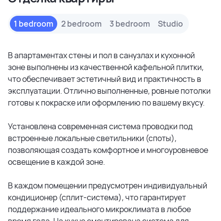
наполняют помещения светом и открывают вид на
зеленые зоны.
1 bedroom
2 bedroom
3 bedroom
Studio
Ключевая особенность проекта — экологичность.
В апартаментах стены и пол в санузлах и кухонной
Застройщик внедрил солнечные панели, систему
зоне выполнены из качественной кафельной плитки,
рециркуляции воды, энергоэффективные технологии и
что обеспечивает эстетичный вид и практичность в
использует экоматериалы, что позволяет жителям
эксплуатации. Отлично выполненные, ровные потолки
экономить до 40% на коммунальных платежах.
готовы к покраске или оформлению по вашему вкусу.
Окончание строительства запланировано на 3 квартал
2026 года.
Установлена современная система проводки под
встроенные локальные светильники (споты),
позволяющая создать комфортное и многоуровневое
освещение в каждой зоне.
В каждом помещении предусмотрен индивидуальный
кондиционер (сплит-система), что гарантирует
поддержание идеального микроклимата в любое
время года. На кухне смонтирована система для