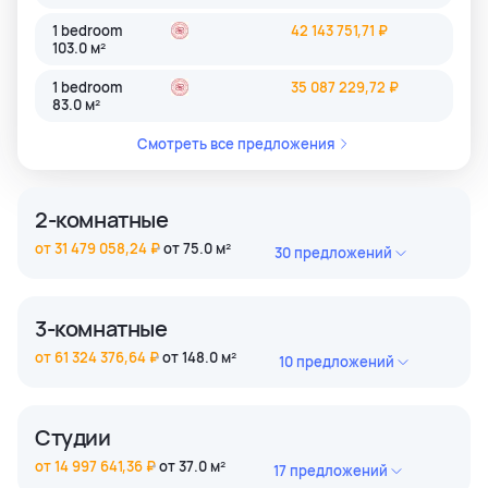
1 bedroom
42 143 751,71 ₽
103.0 м²
1 bedroom
35 087 229,72 ₽
83.0 м²
Смотреть все предложения
2-комнатные
от 31 479 058,24 ₽
от 75.0 м²
30 предложений
2 bedroom
47 914 201,18 ₽
118.0 м²
3-комнатные
2 bedroom
48 486 311,04 ₽
от 61 324 376,64 ₽
от 148.0 м²
10 предложений
118.0 м²
3 bedroom
61 324 376,64 ₽
2 bedroom
51 346 860,36 ₽
148.0 м²
118.0 м²
Студии
3 bedroom
62 040 782,91 ₽
от 14 997 641,36 ₽
2 bedroom
от 37.0 м²
52 777 135,03 ₽
17 предложений
148.0 м²
118.0 м²