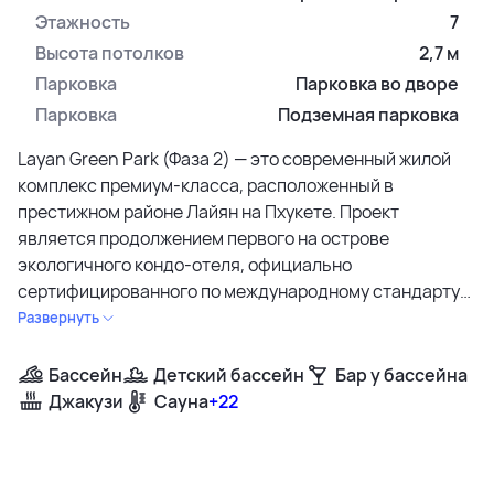
Этажность
7
Высота потолков
2,7 м
Парковка
Парковка во дворе
Парковка
Подземная парковка
Layan Green Park (Фаза 2) — это современный жилой
комплекс премиум-класса, расположенный в
престижном районе Лайян на Пхукете. Проект
является продолжением первого на острове
экологичного кондо-отеля, официально
сертифицированного по международному стандарту
EDGE (Excellence in Design for Greater Efficiencies).
Развернуть
Удобное расположение обеспечивает шаговую
доступность до тихого пляжа Лаян (всего 700 метров),
Бассейн
Детский бассейн
Бар у бассейна
а развитая инфраструктура района включает
Джакузи
Сауна
+22
рестораны, кафе, школы и спортивные объекты.
Расстояние до аэропорта составляет 20 минут на
машине.