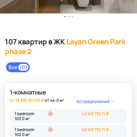
107 квартир в ЖК
Layan Green Park
phase 2
Все
107
1-комнатные
от 19 336 201,60 ₽
от 44.0 м²
50 предложений
1 bedroom
42 143 751,71 ₽
103.0 м²
1 bedroom
42 143 751,71 ₽
103.0 м²