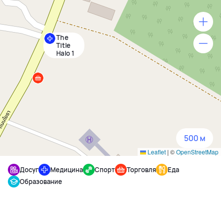
Проект сочетает комфорт курортного проживания с
инвестиционной привлекательностью. Близость к
аэропорту, пляжу и парку обеспечивает высокий спрос
The
на аренду и стабильный рост стоимости
500 м
Title
недвижимости. Застройщик Rhom Bho Property PCL,
Halo 1
известный своими проектами сети The Title,
1500 м
гарантирует качество строительства и надёжность
3 км
вложений. The Title Halo 1 — это возможность владеть
жильём у моря, сохранив баланс между природой,
5 км
комфортом и доходностью.
500 м
Leaflet
|
©
OpenStreetMap
Досуг
Медицина
Спорт
Торговля
Еда
Образование