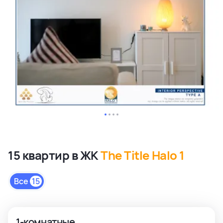
15 квартир в ЖК
The Title Halo 1
Все
15
1-комнатные