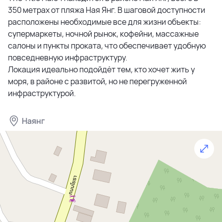
350 метрах от пляжа Ная Янг. В шаговой доступности
максимум уюта и функциональности.
расположены необходимые все для жизни объекты:
супермаркеты, ночной рынок, кофейни, массажные
На территории комплекса предусмотрена развитая
салоны и пункты проката, что обеспечивает удобную
инфраструктура для жизни и отдыха. Жителям
повседневную инфраструктуру.
доступны два бассейна, включая loop pool и зону с
Локация идеально подойдёт тем, кто хочет жить у
водной горкой, фитнес-центр, паровая комната,
моря, в районе с развитой, но не перегруженной
павильон и террасы для отдыха у воды. Есть парковка,
инфраструктурой.
охрана и круглосуточное видеонаблюдение.
Территория благоустроена, окружена зеленью и
продумана для прогулок.
Наянг
The Title Halo 1 создан для тех, кто ценит тишину и
близость к природе. До пляжа Найянг всего 250
метров, рядом кафе, рестораны, магазины и отели. В
нескольких минутах находятся главные
туристические зоны, но сам район остаётся
спокойным и безопасным.