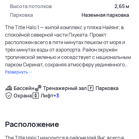
Высота потолков
2,65 м
Парковка
Наземная парковка
The Title Halo 1 — жилой комплекс у пляжа Найянг, в
спокойной северной части Пхукета. Проект
расположен всего в пяти минутах пешком от моря и
трёх минутах езды от аэропорта. Район окружён
тропической зеленью и соседствует с национальным
парком Сиринат, сохраняя атмосферу уединённого
курорта. Такое расположение делает его удобным как
Развернуть
для отдыха, так и для постоянного проживания.
Бассейн
Тренажерный зал
Парковка
Комплекс состоит из шести зданий по семь этажей и
Охрана
Лифт
+3
занимает территорию более 14 тысяч м². Всего
предусмотрено 329 квартир с одной и двумя
спальнями площадью от 36 до 64 м². Просторные
Расположение
балконы, потолки до 2,8 метра и виды на бассейн или
зелёную зону создают ощущение света и простора.
The Title Halo 1 находится в районе Най Янг, всего в
Планировки продуманы до мелочей, чтобы обеспечить