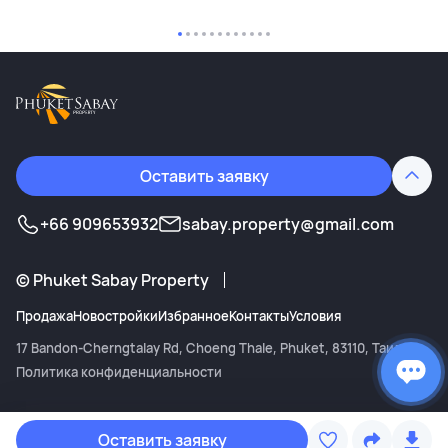
Оставить заявку
+66 909653932
sabay.property@gmail.com
©
Phuket Sabay Property
Продажа
Новостройки
Избранное
Контакты
Условия
17 Bandon-Cherngtalay Rd
,
Choeng Thale
,
Phuket
,
83110
,
Таиланд
Копиро
Политика конфиденциальности
Telegr
Оставить заявку