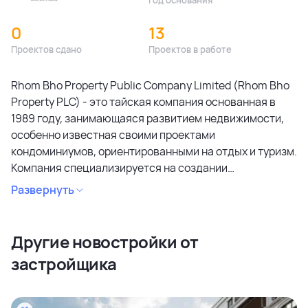
Год основания
0
13
Проектов сдано
Проектов в работе
Rhom Bho Property Public Company Limited (Rhom Bho
Property PLC) - это тайская компания основанная в
1989 году, занимающаяся развитием недвижимости,
особенно известная своими проектами
кондоминиумов, ориентированными на отдых и туризм.
Компания специализируется на создании
кондоминиумов в привлекательных районах, уделяя
Развернуть
особое внимание дизайну, качеству строительства и
созданию атмосферы спокойствия и релаксации.
Является лидером рынка и специализируется на
Другие новостройки от
коммерческих объектах и жилой недвижимости
застройщика
высокого качества в сегментах недвижимости
премиального и среднего класса. Среди районов
застройки как престижные комьюнити Бангкока, так и