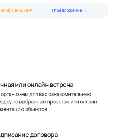
 443 967,89 ₽
723 967,58 ₽
140 857 944,38 ₽
1 предложение
 983 294,56 ₽
213 503,53 ₽
 857 944,38 ₽
682 111,40 ₽
 414 450,22 ₽
чная или онлайн встреча
 организуем для вас ознакомительную
ездку по выбранным проектам или онлайн
езентацию объектов
дписание договора