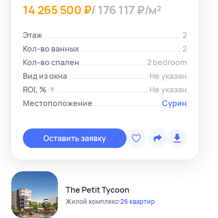
14 265 500 ₽
/ 176 117 ₽/м²
Этаж
2
Кол-во ванных
2
Кол-во спален
2 bedroom
Вид из окна
Не указан
ROI, %
Не указан
Местоположение
Сурин
Копировать с
Telegram-ме
Оставить заявку
WhatsApp-м
Instagram
Telegram-кан
The Petit Tycoon
Жилой комплекс
26 квартир