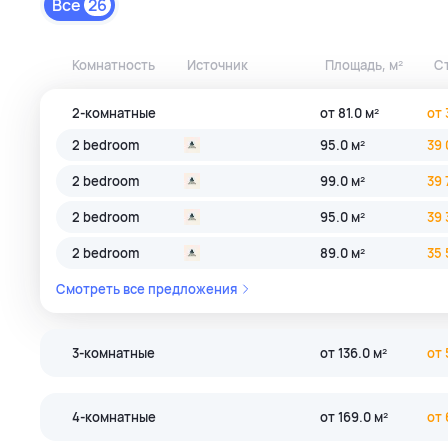
Все
26
Комнатность
Источник
Площадь, м²
С
2-комнатные
от 81.0 м²
от 
2 bedroom
95.0 м²
39 
2 bedroom
99.0 м²
39 
2 bedroom
95.0 м²
39 
2 bedroom
89.0 м²
35 
Смотреть все предложения
3-комнатные
от 136.0 м²
от 
3 bedroom
147.0 м²
62 
4-комнатные
от 169.0 м²
от 
3 bedroom
136.0 м²
53 