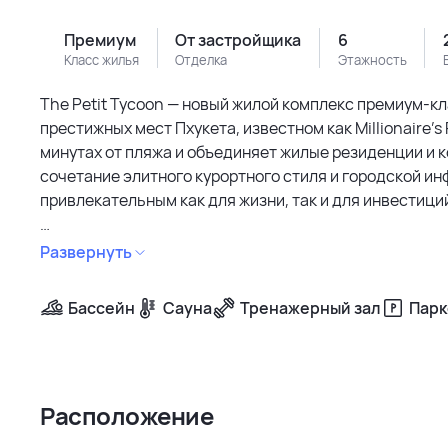
Премиум
От застройщика
6
Класс жилья
Отделка
Этажность
The Petit Tycoon — новый жилой комплекс премиум-кл
престижных мест Пхукета, известном как Millionaire’
минутах от пляжа и объединяет жилые резиденции и к
сочетание элитного курортного стиля и городской и
привлекательным как для жизни, так и для инвестици
Проект состоит из двух зданий с четырьмя крыльями 
Развернуть
коммерческих помещений. Завершение строительства
Архитектура сочетает современные линии и классич
Бассейн
Сауна
Тренажерный зал
Парк
панорамным остеклением и натуральными материала
гармонии с природой. Максимум 3–7 квартир на крыл
уровень приватности.
Расположение
На территории предусмотрено всё для комфортной и
пользоваться панорамным бассейном с прозрачным кр