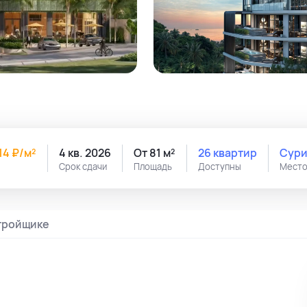
214 ₽/м²
4 кв. 2026
От 81 м²
26 квартир
Сур
Срок сдачи
Площадь
Доступны
Место
тройщике