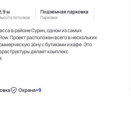
2,9 м
Подземная парковка
Высота потолков
Парковка
асса в районе Сурин, одном из самых
s Row. Проект расположен всего в нескольких
оммерческую зону с бутиками и кафе. Это
нфраструктуры делает комплекс
й.
и включает 77 жилых апартаментов и более 26
 запланировано на конец 2026 года.
еские элементы. Просторные помещения с
овка
Охрана
+9
ми создают ощущение света, уюта и
о и отдельные лифты обеспечивают высокий
500 м
 насыщенной жизни. Жители смогут
1500 м
аем, фитнес-залом, залом для йоги, сауной,