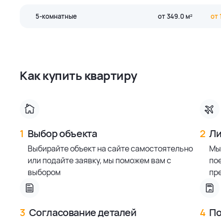
4 bedroom
290.0 м²
114
3 bedroom
140.0 м²
59 
5-комнатные
от 349.0 м²
от 
4 bedroom
292.0 м²
116
3 bedroom
147.0 м²
62 
5 bedroom
349.0 м²
140
4 bedroom
169.0 м²
69 
Смотреть все предложения
Смотреть все предложения
4 bedroom
310.0 м²
127
Как купить квартиру
Смотреть все предложения
1
Выбор объекта
2
Ли
Выбирайте объект на сайте самостоятельно
Мы
или подайте заявку, мы поможем вам с
по
выбором
пр
3
Согласование деталей
4
По