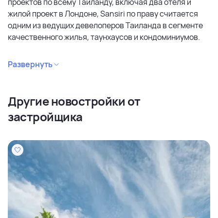
проектов по всему Таиланду, включая два отеля и
жилой проект в Лондоне, Sansiri по праву считается
одним из ведущих девелоперов Таиланда в сегменте
качественного жилья, таунхаусов и кондоминиумов.
Создавая тщательно продуманные и качественно
Развернуть
построенные дома, компания стремится постоянно
повышать качество жизни резидентов.
Другие новостройки от
Sansiri также является единственным в Таиланде
застройщика
полностью интегрированным девелопером,
предоставляющим комплексный спектр услуг,
значительно выходящий за рамки традиционного
девелопмента.