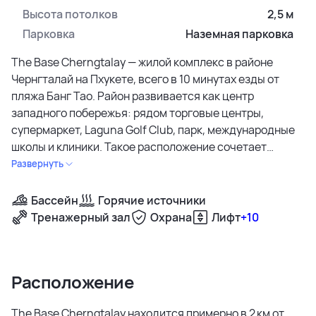
Высота потолков
2,5 м
Парковка
Наземная парковка
The Base Cherngtalay — жилой комплекс в районе
Чернгталай на Пхукете, всего в 10 минутах езды от
пляжа Банг Тао. Район развивается как центр
западного побережья: рядом торговые центры,
супермаркет, Laguna Golf Club, парк, международные
школы и клиники. Такое расположение сочетает
доступ к пляжу и городской инфраструктуре.
Развернуть
Проект от застройщика Sansiri включает два корпуса
Бассейн
Горячие источники
по восемь этажей и 341 квартиру. Завершение
Тренажерный зал
Охрана
Лифт
+10
строительства запланировано на август 2026 года.
Проект создан для баланса курортного отдыха и
повседневной жизни. В архитектуре использованы
Расположение
современные линии и светлые оттенки, акцент сделан
на просторные зелёные зоны, бассейны и
The Base Cherngtalay находится примерно в 2 км от
функциональные общественные пространства.