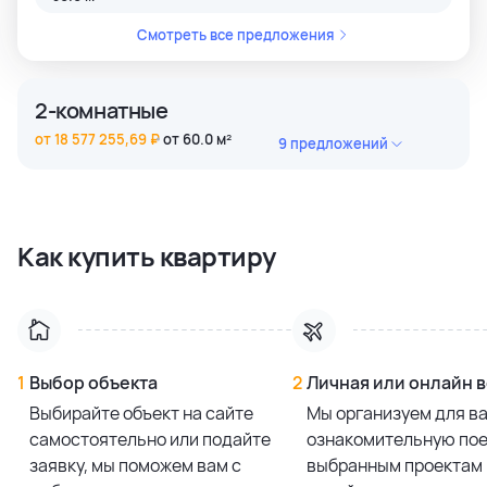
Смотреть все предложения
2-комнатные
от 18 577 255,69 ₽
от 60.0 м²
9 предложений
2 bedroom
18 652 183,47 ₽
60.0 м²
2 bedroom
18 577 255,69 ₽
Как купить квартиру
60.0 м²
2 bedroom
21 136 885,37 ₽
60.0 м²
2 bedroom
19 909 036,57 ₽
61.0 м²
1
Выбор объекта
2
Личная или онлайн 
Выбирайте объект на сайте
Мы организуем для в
Смотреть все предложения
самостоятельно или подайте
ознакомительную пое
заявку, мы поможем вам с
выбранным проектам 