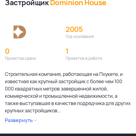
Застройщик
Dominion House
2005
Год основания
0
1
Проектов сдано
Проектов в работе
Строительная компания, работающая на Пхукете, и
известная как крупный застройщик с более чем 100
000 квадратных метров завершенной жилой,
коммерческой и промышленной недвижимости, а
также выступавшая в качестве подрядчика для других
крупных застройщиков
Dominion House специализируется на работе с
Развернуть
клиентами в сфере производства, дизайна и
строительства, используя опытных специалистов в