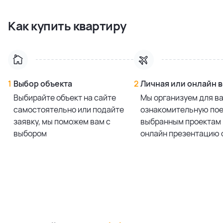
33.0 м²
64.0 м²
Studio
12 921 416,72 ₽
Как купить квартиру
2 bedroom
21 492 188,08 ₽
33.0 м²
57.0 м²
Studio
13 704 532,88 ₽
Смотреть все предложения
35.0 м²
Studio
14 755 938,84 ₽
37.0 м²
1
Выбор объекта
2
Личная или онлайн 
Выбирайте объект на сайте
Мы организуем для в
Смотреть все предложения
самостоятельно или подайте
ознакомительную пое
заявку, мы поможем вам с
выбранным проектам 
выбором
онлайн презентацию 