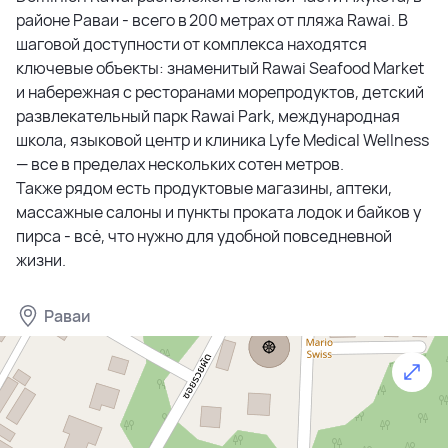
районе Раваи - всего в 200 метрах от пляжа Rawai. В
отдыха и панорамным видом на тропическую зелень,
шаговой доступности от комплекса находятся
подземный паркинг с видеонаблюдением и удобным
ключевые объекты: знаменитый Rawai Seafood Market
заездом.
и набережная с ресторанами морепродуктов, детский
развлекательный парк Rawai Park, международная
Апартаменты продаются с полной отделкой под ключ.
школа, языковой центр и клиника Lyfe Medical Wellness
В отделке используются натуральные материалы —
— все в пределах нескольких сотен метров.
дерево и камень. Каждая квартира меблирована и
Также рядом есть продуктовые магазины, аптеки,
укомплектована бытовой техникой и предметами
массажные салоны и пункты проката лодок и байков у
обихода — от мебели до мелочей. Планировки
пирса - всё, что нужно для удобной повседневной
включают студии от 31 м², апартаменты с одной
жизни.
спальней от 43,5 до 49,5 м² и варианты с двумя
спальнями от 56 до 64 м². Во всех квартирах есть
просторные балконы, часть планировок
Раваи
предусматривает панорамные окна и балконы,
объединяющие несколько комнат.
Dominion Rawai — это сочетание комфорта,
безопасности и готовности к жизни. Комплекс