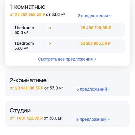
1-комнатные
от 23 362 965,58 ₽
от 53.0 м²
2 предложения
1 bedroom
26 486 728,95 ₽
60.0 м²
1 bedroom
23 362 965,58 ₽
53.0 м²
Смотреть все предложения
2-комнатные
от 20 941 106,33 ₽
от 57.0 м²
5 предложений
2 bedroom
20 941 106,33 ₽
57.0 м²
Студии
2 bedroom
23 847 144,07 ₽
от 11 601 720,96 ₽
от 30.0 м²
9 предложений
64.0 м²
Studio
12 602 369,39 ₽
2 bedroom
24 160 922,28 ₽