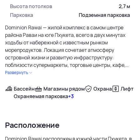
Высота потолков
2,7 м
Парковка
Подземная парковка
Dominion Rawai — жилой комплекс в самом центре
района Раваи на юге Пхукета, всего в двух минутах
ходьбы от набережной с известным рынком
морепродуктов. Локация сочетает атмосферу
островной жизни и развитую инфраструктуру:
поблизости супермаркеты, торговые центры, кафе,
рестораны, буддийские храмы, традиционные рынки,
Развернуть
международные школы и детские сады.
Бассейн
Магазины рядом
Охрана
Лифт
Проект представляет собой современный
Охраняемая парковка
+3
кондоминиум от застройщика Dominion House.
Концепция объединяет гармонию природы и
городской жизни: здание утопает в зелени пальм и
Расположение
бамбука, территория закрыта и охраняется, действует
консьерж и система видеонаблюдения. Для жителей
Dominion Rawai расположен в южной части Пхукета, в
предусмотрено стильное просторное лобби с зоной