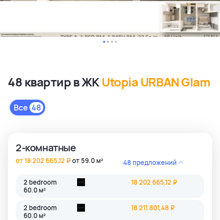
48 квартир в ЖК
Utopia URBAN Glam
Все
48
2-комнатные
от 18 202 665,12 ₽
от 59.0 м²
48 предложений
2 bedroom
18 202 665,12 ₽
60.0 м²
2 bedroom
18 211 801,48 ₽
60.0 м²