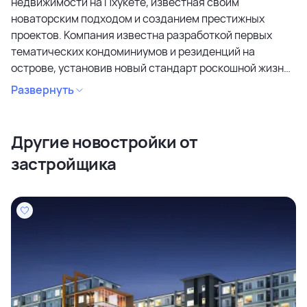
недвижимости на Пхукете, известная своим
новаторским подходом и созданием престижных
проектов. Компания известна разработкой первых
тематических кондоминиумов и резиденций на
острове, установив новый стандарт роскошной жизни.
Utopia Corporation также планирует дебют
Развернуть
высококлассного проекта и является подразделением
австралийской компании IPA Corp, международной
консалтинговой корпорации по недвижимости.
Другие новостройки от
Команда Utopia Corporation — это яркий ансамбль
застройщика
преданных своему делу профессионалов, каждого из
которых питает глубокая страсть к внедрению
значимых инноваций. Связанные общим видением, они
неустанно стремятся к повышению отраслевых
стандартов, выходя за традиционные рамки и с
энтузиазмом преодолевая препятствия.