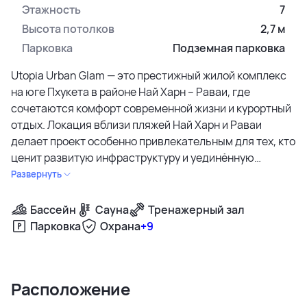
Этажность
7
Высота потолков
2,7 м
Парковка
Подземная парковка
Utopia Urban Glam — это престижный жилой комплекс
на юге Пхукета в районе Най Харн – Раваи, где
сочетаются комфорт современной жизни и курортный
отдых. Локация вблизи пляжей Най Харн и Раваи
делает проект особенно привлекательным для тех, кто
ценит развитую инфраструктуру и уединённую
атмосферу.
Развернуть
Жилой комплекс включает два корпуса — Glam и Lux.
Бассейн
Сауна
Тренажерный зал
Каждое здание насчитывает по семь этажей и
Парковка
Охрана
+9
предлагает в общей сложности 171 полностью
меблированную квартиру. На выбор — планировки с
одной спальней площадью 32 м² и просторные
Расположение
двухкомнатные апартаменты около 60 м². Все
квартиры оборудованы балконами и панорамными