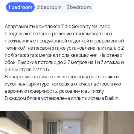
1 bedroom
2 bedroom
3 bedroom
Апартаменты комплекса Title Serenity Nai Yang
предлагают готовое решение для комфортного
проживания с продуманной отделкой и современной
техникой: на первом этаже установлена плитка, а с 2
по 6 этаж этаж метриал пола кварцвинил. На стенах
обои. Высокие потолки до 2.7 метров на 1 и 7 этажах и
2.65 метров с 2 по 6.
В апартаментах имеется встроенная сантехника и
кухонная гарнитура, которая включает встроенную
варочную поверхность, раковину и вытяжку.
В каждом блоке установлена сплит система Daikin.