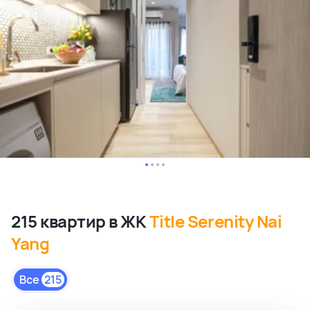
215 квартир в ЖК
Title Serenity Nai
Yang
Все
215