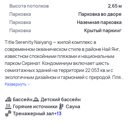
Высота потолков
2,65 м
Парковка
Парковка во дворе
Парковка
Наземная парковка
Парковка
Крытый паркинг
Title Serenity Naiyang — жилой комплекс в
современном океаническом стиле в районе Най Янг,
известном спокойными пляжами и национальным
парком Сиринат. Кондоминиум включает шесть
семиэтажных зданий на территории 22 053 кв.м с
экологичным дизайном и гармонией с природой. Пляж
Най Янг находится в 400 метрах, международный
Развернуть
аэропорт Пхукета — в 5 минутах езды. Рядом
расположен торговый центр Mingle Mall и
Бассейн
Детский бассейн
национальный парк Сиринат. Зеленые зоны занимают
Горячие источники
Сауна
более 3 750 кв.м территории. Застройщик Rhom Bho
Тренажерный зал
+13
Property PCL сдает проект в 2 квартале 2026 года.