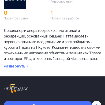
Год основания
0
1
Проектов сдано
Проектов в работе
Девелопер и оператор роскошных отелей и
резиденций, основанный семьей Паттамасаеви,
первоначальными владельцами и застройщиками
курорта Trisara на Пхукете. Компания известна своими
отмеченными наградами объектами, такими как Trisara
и ресторан PRU, отмеченный звездой Мишлен, а также
своей приверженностью к сохранению культурного
Развернуть
наследия и участию в жизни местных сообществ