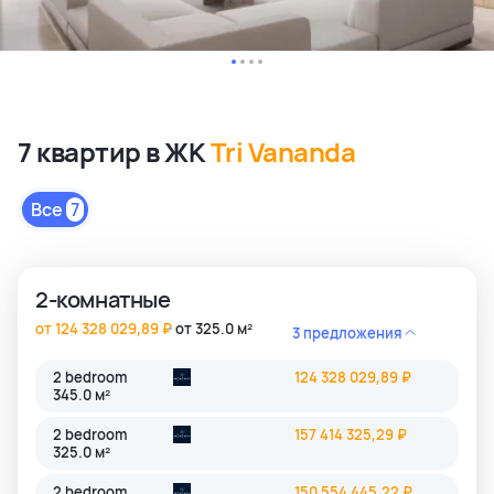
7 квартир в ЖК
Tri Vananda
Все
7
2-комнатные
от 124 328 029,89 ₽
от 325.0 м²
3 предложения
2 bedroom
124 328 029,89 ₽
345.0 м²
2 bedroom
157 414 325,29 ₽
325.0 м²
2 bedroom
150 554 445,22 ₽