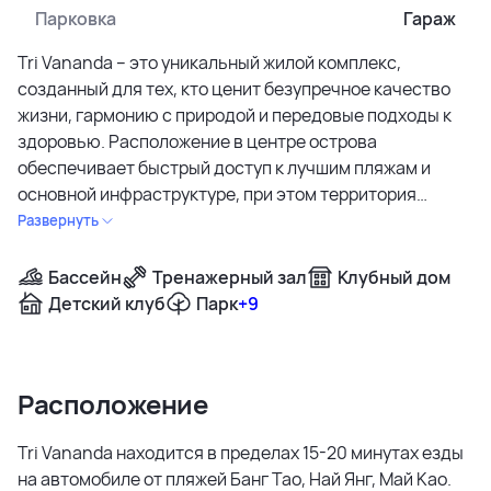
Парковка
Гараж
Tri Vananda – это уникальный жилой комплекс,
созданный для тех, кто ценит безупречное качество
жизни, гармонию с природой и передовые подходы к
здоровью. Расположение в центре острова
обеспечивает быстрый доступ к лучшим пляжам и
основной инфраструктуре, при этом территория
комплекса представляет собой огромный парк с
Развернуть
озерами, экологическими тропами и ботаническим
садом. Это первый в регионе проект, интегрированный
Бассейн
Тренажерный зал
Клубный дом
с медицинским курортом знаменитого швейцарского
Детский клуб
Парк
+9
бренда Clinique La Prairie.
Территория комплекса – это настоящий заповедник
Расположение
для здорового образа жизни. Здесь расположены
wellness-центр, спа, современный фитнес-зал и
Tri Vananda находится в пределах 15-20 минутах езды
рестораны, включая отмеченный звездой Michelin
на автомобиле от пляжей Банг Тао, Най Янг, Май Као.
ресторан Jampa. Инфраструктура построена вокруг