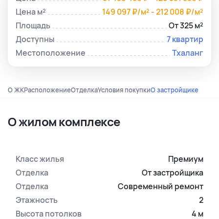
Цена м²
149 097 ₽/м² - 212 008 ₽/м²
Площадь
От 325 м²
Доступны
7 квартир
Местоположение
Тхаланг
О ЖК
Расположение
Отделка
Условия покупки
О застройщике
О жилом комплексе
Класс жилья
Премиум
Отделка
От застройщика
Отделка
Современный ремонт
Этажность
2
Высота потолков
4 м