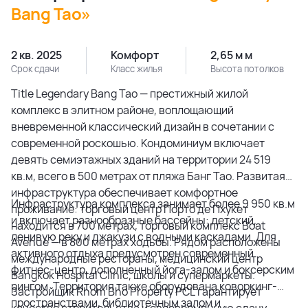
Bang Tao»
2 кв. 2025
Комфорт
2,65 м м
Срок сдачи
Класс жилья
Высота потолков
Title Legendary Bang Tao — престижный жилой
комплекс в элитном районе, воплощающий
вневременной классический дизайн в сочетании с
современной роскошью. Кондоминиум включает
девять семиэтажных зданий на территории 24 519
кв.м, всего в 500 метрах от пляжа Банг Тао. Развитая
инфраструктура обеспечивает комфортное
Инфраструктура комплекса занимает более 9 950 кв.м
проживание: торговый центр Порто де Пхукет
и включает разнообразные бассейны: детский,
находится в 700 метрах, торговый комплекс Boat
ленивую реку и джакузи с водными каскадами. Для
Avenue — в 800 метрах ходьбы. Рядом расположены
активного отдыха предусмотрен современный
международные рестораны, медицинский центр
фитнес-центр, дополненный йога-залом и боксерским
Bangkok Hospital Clinic, школы и супермаркеты.
рингом. Территория также оборудована коворкинг-
Застройщик Rhom Bho Property PCL гарантирует
пространствами, библиотечным залом и
качество строительства и своевременную сдачу.