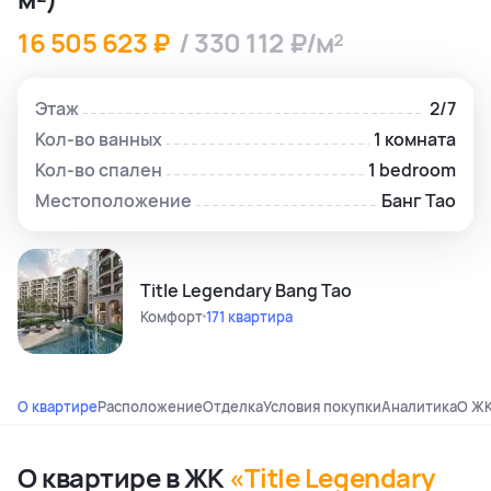
16 505 623 ₽
/ 330 112 ₽/м²
Этаж
2/7
Кол-во ванных
1 комната
Кол-во спален
1 bedroom
Местоположение
Банг Тао
Title Legendary Bang Tao
Комфорт
171 квартира
О квартире
Расположение
Отделка
Условия покупки
Аналитика
О Ж
О квартире в ЖК
«Title Legendary