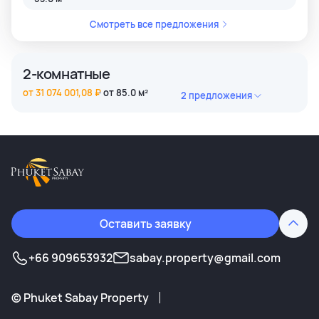
Смотреть все предложения
2-комнатные
от 31 074 001,08 ₽
от 85.0 м²
2 предложения
2 bedroom
31 175 274,43 ₽
97.0 м²
2 bedroom
31 074 001,08 ₽
85.0 м²
Смотреть все предложения
Оставить заявку
+66 909653932
sabay.property@gmail.com
©
Phuket Sabay Property