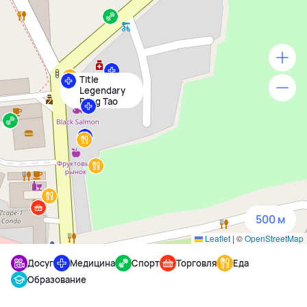
Title
500 м
Legendary
Bang Tao
1500 м
3 км
5 км
500 м
Leaflet
|
©
OpenStreetMap
Досуг
Медицина
Спорт
Торговля
Еда
Образование