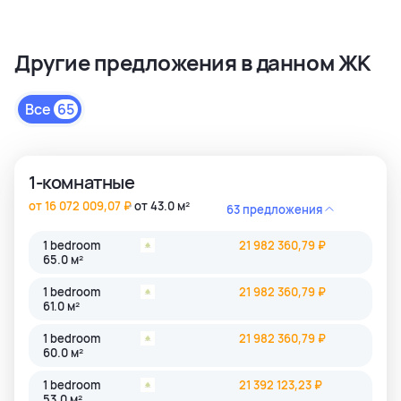
созданию атмосферы спокойствия и релаксации.
Является лидером рынка и специализируется на
Другие предложения в данном ЖК
коммерческих объектах и жилой недвижимости
высокого качества в сегментах недвижимости
премиального и среднего класса. Среди районов
Все
65
застройки как престижные комьюнити Бангкока, так и
популярные туристические зоны Пхукета и Паттайи.
1-комнатные
от 16 072 009,07 ₽
от 43.0 м²
63 предложения
1 bedroom
21 982 360,79 ₽
65.0 м²
1 bedroom
21 982 360,79 ₽
61.0 м²
1 bedroom
21 982 360,79 ₽
60.0 м²
1 bedroom
21 392 123,23 ₽
53.0 м²