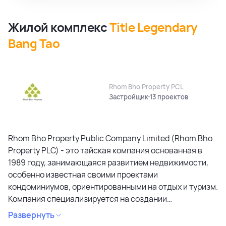
Жилой комплекс
Title Legendary
Bang Tao
Rhom Bho Property PCL
Застройщик
13 проектов
Rhom Bho Property Public Company Limited (Rhom Bho
Property PLC) - это тайская компания основанная в
1989 году, занимающаяся развитием недвижимости,
особенно известная своими проектами
кондоминиумов, ориентированными на отдых и туризм.
Компания специализируется на создании
кондоминиумов в привлекательных районах, уделяя
Развернуть
особое внимание дизайну, качеству строительства и