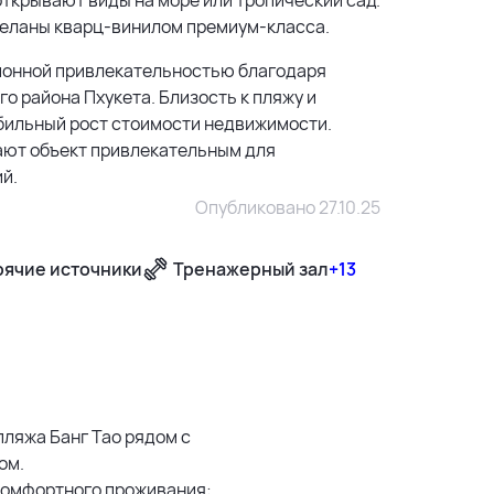
тделаны кварц-винилом премиум-класса.
ционной привлекательностью благодаря
о района Пхукета. Близость к пляжу и
бильный рост стоимости недвижимости.
ают объект привлекательным для
й.
Опубликовано 27.10.25
рячие источники
Тренажерный зал
+13
500 м
1500 м
 пляжа Банг Тао рядом с
ом.
3 км
 комфортного проживания: