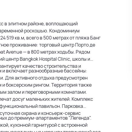
екс в элитном районе, воплощающий
овременной роскошью. Кондоминиум
 519 кв.м, всего в 500 метрах от пляжа Банг
ное проживание: торговый центр Порто де
oat Avenue — в 800 метрах ходьбы. Рядом
центр Bangkok Hospital Clinic, школы и
рантирует качество строительства и
м и включает разнообразные бассейны:
ми. Для активного отдыха предусмотрен
 и боксерским рингом. Территория также
ым залом и переговорными комнатами.
печат досуг маленьких жителей. Комплекс
офункциональный павильон. Парковка
суточная охрана и консьерж-сервис
ых до премиум-апартаментов "Легенда".
ой, кухонной гарнитурой с встроенной
открывают виды на море или тропический сад.