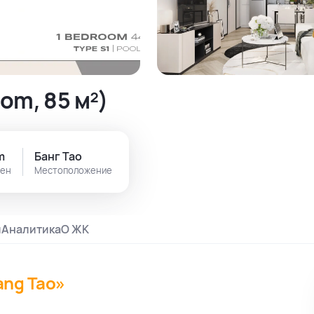
om, 85 м²)
m
Банг Тао
лен
Местоположение
и
Аналитика
О ЖК
ang Tao»