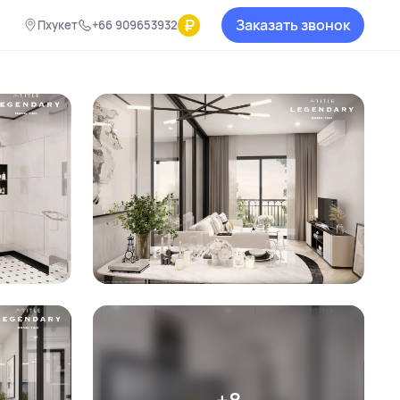
₽
Заказать звонок
Пхукет
+66 909653932
+8