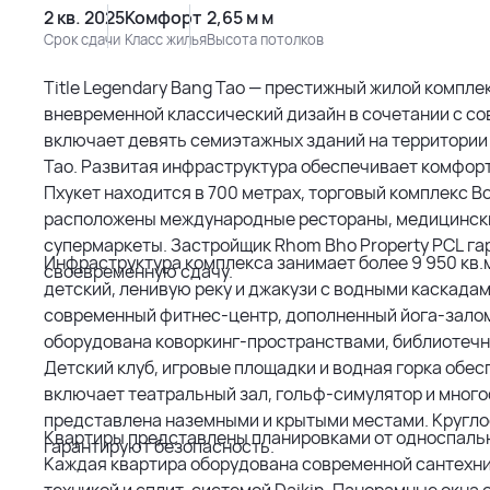
2 кв. 2025
Комфорт
2,65 м м
Срок сдачи
Класс жилья
Высота потолков
Title Legendary Bang Tao — престижный жилой компл
вневременной классический дизайн в сочетании с с
включает девять семиэтажных зданий на территории 24
Тао. Развитая инфраструктура обеспечивает комфорт
Пхукет находится в 700 метрах, торговый комплекс B
расположены международные рестораны, медицинский 
супермаркеты. Застройщик Rhom Bho Property PCL га
Инфраструктура комплекса занимает более 9 950 кв.
своевременную сдачу.
детский, ленивую реку и джакузи с водными каскада
современный фитнес-центр, дополненный йога-залом
оборудована коворкинг-пространствами, библиотечн
Детский клуб, игровые площадки и водная горка обес
включает театральный зал, гольф-симулятор и мног
представлена наземными и крытыми местами. Кругло
Квартиры представлены планировками от односпальн
гарантируют безопасность.
Каждая квартира оборудована современной сантехник
техникой и сплит-системой Daikin. Панорамные окна 