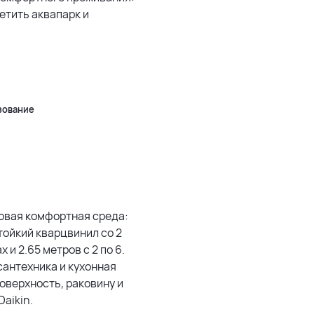
етить аквапарк и
5 км
500 м
Leaflet
|
©
OpenStreetMap
зование
товая комфортная среда:
тойкий кварцвинил со 2
х и 2.65 метров с 2 по 6.
сантехника и кухонная
оверхность, раковину и
aikin.