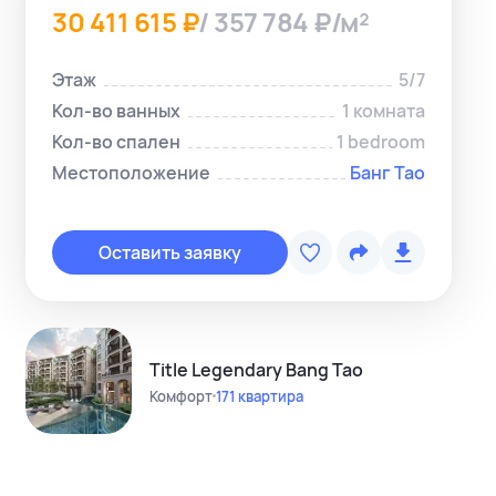
30 411 615 ₽
/ 357 784 ₽/м²
Этаж
5/7
Кол-во ванных
1 комната
Кол-во спален
1 bedroom
Местоположение
Банг Тао
Копировать с
Telegram-ме
Оставить заявку
WhatsApp-м
Instagram
Telegram-кан
Title Legendary Bang Tao
Комфорт
171 квартира