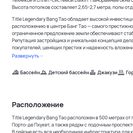
Высота потолков составляет 2,65-2,7 метра, полы о
Title Legendary Bang Tao обладает высокой инвести
расположению в центре Банг Тао — самого престижног
ограниченное предложение земли обеспечивают ста
Репутация застройщика и уникальная концепция дел
покупателей, ценящих престиж и надежность вложени
Развернуть
Бассейн
Детский бассейн
Джакузи
Го
Расположение
Title Legendary Bang Tao расположен в 500 метрах от
Порто-де Пхукет, а также рядрм с лодочным проспект
В районе есть вся необходимая инфраструктура для