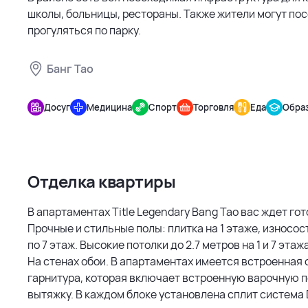
школы, больницы, рестораны. Также жители могут пос
прогуляться по парку.
Банг Тао
Title
Legendary
Досуг
Медицина
Спорт
Торговля
Еда
Обра
Bang Tao
Отделка квартиры
В апартаментах Title Legendary Bang Tao вас ждет го
Прочные и стильные полы: плитка на 1 этаже, износос
по 7 этаж. Высокие потолки до 2.7 метров на 1 и 7 этажа
На стенах обои. В апартаментах имеется встроенная 
гарнитура, которая включает встроенную варочную п
вытяжку. В каждом блоке установлена сплит система D