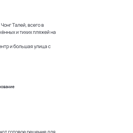
500 м
1500 м
 Чонг Талей, всего в
жённых и тихих пляжей на
3 км
нтр и большая улица с
5 км
500 м
Leaflet
|
©
OpenStreetMap
зование
гают готовое решение для