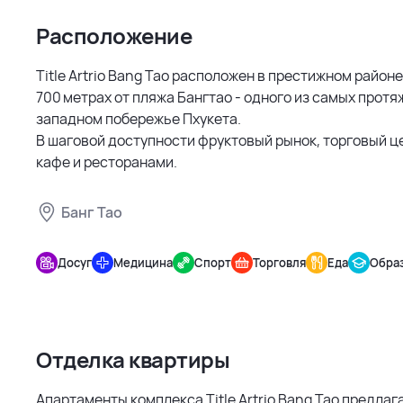
Расположение
Title Artrio Bang Tao расположен в престижном районе
700 метрах от пляжа Бангтао - одного из самых протя
западном побережье Пхукета.
В шаговой доступности фруктовый рынок, торговый це
кафе и ресторанами.
Банг Тао
Title
Artrio
Досуг
Медицина
Спорт
Торговля
Еда
Обра
Bang Tao
Отделка квартиры
Апартаменты комплекса Title Artrio Bang Tao предла