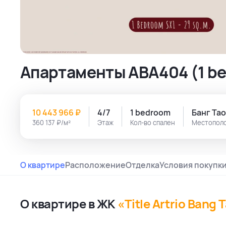
Апартаменты ABA404 (1 be
10 443 966 ₽
4/7
1 bedroom
Банг Тао
360 137 ₽/м²
Этаж
Кол-во спален
Местопол
О квартире
Расположение
Отделка
Условия покупк
О квартире в ЖК
«Title Artrio Bang 