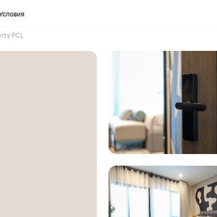
Условия
rty PCL