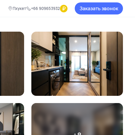
₽
Заказать звонок
Пхукет
+66 909653932
+8