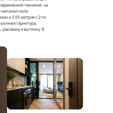
овременной техникой: на
аж метриал пола
ажах и 2.65 метров с 2 по
кухонная гарнитура,
 раковину и вытяжку. В