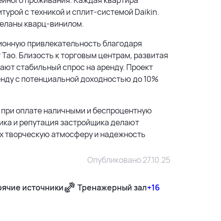
турой с техникой и сплит-системой Daikin.
деланы кварц-винилом.
иционную привлекательность благодаря
Тао. Близость к торговым центрам, развитая
ают стабильный спрос на аренду. Проект
енду с потенциальной доходностью до 10%
 при оплате наличными и беспроцентную
итика и репутация застройщика делают
х творческую атмосферу и надежность
Опубликовано 27.10.25
рячие источники
Тренажерный зал
+16