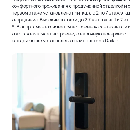
комфортного проживания с продуманной отделкой и с
первом этаже установлена плитка, а с 2 по 7 этаж эт
кварцвинил. Высокие потолки до 2.7 метров на 1 и 7 эт
6. В апартаментах имеется встроенная сантехника и 
которая включает встроенную варочную поверхность,
каждом блоке установлена сплит система Daikin.