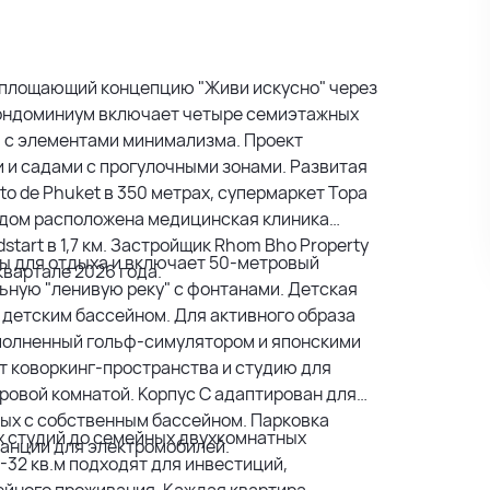
 воплощающий концепцию "Живи искусно" через
 Кондоминиум включает четыре семиэтажных
еи с элементами минимализма. Проект
 и садами с прогулочными зонами. Развитая
o de Phuket в 350 метрах, супермаркет Topa
 Рядом расположена медицинская клиника
start в 1,7 км. Застройщик Rhom Bho Property
ны для отдыха и включает 50-метровый
квартале 2026 года.
льную "ленивую реку" с фонтанами. Детская
 детским бассейном. Для активного образа
полненный гольф-симулятором и японскими
т коворкинг-пространства и студию для
гровой комнатой. Корпус C адаптирован для
ных с собственным бассейном. Парковка
 студий до семейных двухкомнатных
танции для электромобилей.
32 кв.м подходят для инвестиций,
ейного проживания. Каждая квартира