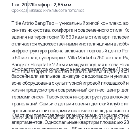
1 кв. 2027
Комфорт
2,65 м м
Срок сдачи
Класс жилья
Высота потолков
Title Artrio Bang Tao — уникальный жилой комплекс,
синтез искусства, комфорта и современного стиля.
здания на территории 10 690 кв.м в стиле арт-галер
отличается художественными инсталляциями в лобби
инфраструктура района включает торговый центр Port
в 50 метрах, супермаркет Villa Market в 750 метрах.
Bangkok Hospital в 2,3 км и международная школа Head
Инфраструктура комплекса насчитывает более 41 зо
PCL гарантирует качество строительства и сдачу в 4 
бассейн для заплывов, джакузи с водопадом и уника
зона оборудована скульптурной игровой площадкой и
жизни предусмотрен современный фитнес-центр, до
термами онсен. Творческая инфраструктура включае
трансляций. Семьи с детьми оценят детский клуб с и
проживания с питомцами и включает парк для живот
Квартиры представлены планировками от компактных
рассчитана на 238 машиномест, включая зарядные с
апартаментов. Односпальные квартиры площадью 28-
двуспальные апартаменты 65 кв.м идеальны для сем