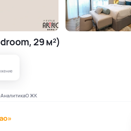
droom, 29 м²)
ожение
и
Аналитика
О ЖК
Tao»