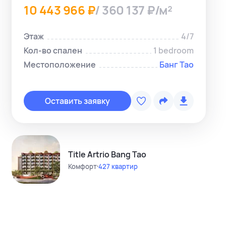
10 443 966 ₽
/ 360 137 ₽/м²
Этаж
4/7
Кол-во спален
1 bedroom
Местоположение
Банг Тао
Копировать с
Telegram-ме
Оставить заявку
WhatsApp-м
Instagram
Telegram-кан
Title Artrio Bang Tao
Комфорт
427 квартир