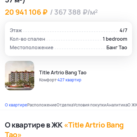
20 941 106 ₽
/ 367 388 ₽/м²
Этаж
4/7
Кол-во спален
1 bedroom
Местоположение
Банг Тао
Title Artrio Bang Tao
Комфорт
427 квартир
О квартире
Расположение
Отделка
Условия покупки
Аналитика
О Ж
О квартире в ЖК
«Title Artrio Bang
Tao»