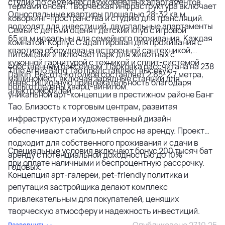
студий до семейных двухкомнатных апартаментов.
термами онсен. Творческая инфраструктура включает
Односпальные квартиры площадью 28-32 кв.м
коворкинг-пространства и студию для трансляций.
подходят для инвестиций, двуспальные апартаменты
Семьи с детьми оценят детский клуб с игровой
65 кв.м идеальны для семейного проживания. Каждая
комнатой. Корпус C адаптирован для проживания с
квартира оборудована встроенной сантехникой,
питомцами и включает парк для животных с
кухонной гарнитурой с техникой и сплит-системой
собственным бассейном. Парковка рассчитана на 238
Title Artrio Bang Tao представляет высокую
Daikin. Высота потолков составляет 2,65-2,7 метра,
машиномест, включая зарядные станции для
инвестиционную привлекательность благодаря
полы отделаны кварц-винилом.
электромобилей.
уникальной арт-концепции в престижном районе Банг
Тао. Близость к торговым центрам, развитая
инфраструктура и художественный дизайн
обеспечивают стабильный спрос на аренду. Проект
подходит для собственного проживания и сдачи в
Специальные условия включают бонус 200 тысяч бат
аренду с потенциальной доходностью до 10%
при оплате наличными и беспроцентную рассрочку.
годовых.
Концепция арт-галереи, pet-friendly политика и
репутация застройщика делают комплекс
привлекательным для покупателей, ценящих
творческую атмосферу и надежность инвестиций.
Опубликовано 27.10.25
Развернуть