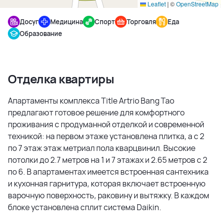
Leaflet
|
©
OpenStreetMap
Досуг
Медицина
Спорт
Торговля
Еда
Образование
Отделка квартиры
Апартаменты комплекса Title Artrio Bang Tao
предлагают готовое решение для комфортного
проживания с продуманной отделкой и современной
техникой: на первом этаже установлена плитка, а с 2
по 7 этаж этаж метриал пола кварцвинил. Высокие
потолки до 2.7 метров на 1 и 7 этажах и 2.65 метров с 2
по 6. В апартаментах имеется встроенная сантехника
и кухонная гарнитура, которая включает встроенную
варочную поверхность, раковину и вытяжку. В каждом
блоке установлена сплит система Daikin.