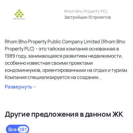
Rhom Bho Property PCL
Застройщик
13 проектов
Rhom Bho Property Public Company Limited (Rhom Bho
Property PLC) - это тайская компания основанная в
1989 году, занимающаяся развитием недвижимости,
особенно известная своими проектами
кондоминиумов, ориентированными на отдых и туризм.
Компания специализируется на создании
кондоминиумов в привлекательных районах, уделяя
Развернуть
особое внимание дизайну, качеству строительства и
созданию атмосферы спокойствия и релаксации.
Является лидером рынка и специализируется на
Другие предложения в данном ЖК
коммерческих объектах и жилой недвижимости
высокого качества в сегментах недвижимости
премиального и среднего класса. Среди районов
Все
281