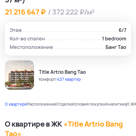
21 216 647 ₽
/ 372 222 ₽/м²
Этаж
6/7
Кол-во спален
1 bedroom
Местоположение
Банг Тао
Title Artrio Bang Tao
Комфорт
427 квартир
О квартире
Расположение
Отделка
Условия покупки
Аналитика
О Ж
О квартире в ЖК
«Title Artrio Bang
Tao»