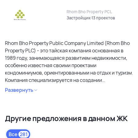
Rhom Bho Property PCL
Застройщик
13 проектов
Rhom Bho Property Public Company Limited (Rhom Bho
Property PLC) - это тайская компания основанная в
1989 году, занимающаяся развитием недвижимости,
особенно известная своими проектами
кондоминиумов, ориентированными на отдых и туризм.
Компания специализируется на создании
кондоминиумов в привлекательных районах, уделяя
Развернуть
особое внимание дизайну, качеству строительства и
созданию атмосферы спокойствия и релаксации.
Является лидером рынка и специализируется на
Другие предложения в данном ЖК
коммерческих объектах и жилой недвижимости
высокого качества в сегментах недвижимости
премиального и среднего класса. Среди районов
Все
281