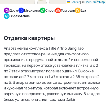
Leaflet
|
©
OpenStreetMap
Досуг
Медицина
Спорт
Торговля
Еда
Образование
Отделка квартиры
Апартаменты комплекса Title Artrio Bang Tao
предлагают готовое решение для комфортного
проживания с продуманной отделкой и современной
техникой: на первом этаже установлена плитка, а с 2
по 7 этаж этаж метриал пола кварцвинил. Высокие
потолки до 2.7 метров на 1 и 7 этажах и 2.65 метров с 2
по 6. В апартаментах имеется встроенная сантехника
и кухонная гарнитура, которая включает встроенную
варочную поверхность, раковину и вытяжку. В каждом
блоке установлена сплит система Daikin.