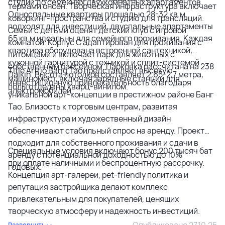
студий до семейных двухкомнатных апартаментов.
термами онсен. Творческая инфраструктура включает
Односпальные квартиры площадью 28-32 кв.м
коворкинг-пространства и студию для трансляций.
подходят для инвестиций, двуспальные апартаменты
Семьи с детьми оценят детский клуб с игровой
65 кв.м идеальны для семейного проживания. Каждая
комнатой. Корпус C адаптирован для проживания с
квартира оборудована встроенной сантехникой,
питомцами и включает парк для животных с
кухонной гарнитурой с техникой и сплит-системой
собственным бассейном. Парковка рассчитана на 238
Title Artrio Bang Tao представляет высокую
Daikin. Высота потолков составляет 2,65-2,7 метра,
машиномест, включая зарядные станции для
инвестиционную привлекательность благодаря
полы отделаны кварц-винилом.
электромобилей.
уникальной арт-концепции в престижном районе Банг
Тао. Близость к торговым центрам, развитая
инфраструктура и художественный дизайн
обеспечивают стабильный спрос на аренду. Проект
подходит для собственного проживания и сдачи в
Специальные условия включают бонус 200 тысяч бат
аренду с потенциальной доходностью до 10%
при оплате наличными и беспроцентную рассрочку.
годовых.
Концепция арт-галереи, pet-friendly политика и
репутация застройщика делают комплекс
привлекательным для покупателей, ценящих
творческую атмосферу и надежность инвестиций.
Опубликовано 27.10.25
Развернуть