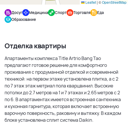
Leaflet
|
©
OpenStreetMap
Досуг
Медицина
Спорт
Торговля
Еда
Образование
Отделка квартиры
Апартаменты комплекса Title Artrio Bang Tao
предлагают готовое решение для комфортного
проживания с продуманной отделкой и современной
техникой: на первом этаже установлена плитка, а с 2
по 7 этаж этаж метриал пола кварцвинил. Высокие
потолки до 2.7 метров на 1 и 7 этажах и 2.65 метров с 2
по 6. В апартаментах имеется встроенная сантехника
и кухонная гарнитура, которая включает встроенную
варочную поверхность, раковину и вытяжку. В каждом
блоке установлена сплит система Daikin.