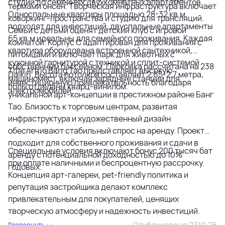
студий до семейных двухкомнатных апартаментов.
термами онсен. Творческая инфраструктура включает
Односпальные квартиры площадью 28-32 кв.м
коворкинг-пространства и студию для трансляций.
подходят для инвестиций, двуспальные апартаменты
Семьи с детьми оценят детский клуб с игровой
65 кв.м идеальны для семейного проживания. Каждая
комнатой. Корпус C адаптирован для проживания с
квартира оборудована встроенной сантехникой,
питомцами и включает парк для животных с
кухонной гарнитурой с техникой и сплит-системой
собственным бассейном. Парковка рассчитана на 238
Title Artrio Bang Tao представляет высокую
Daikin. Высота потолков составляет 2,65-2,7 метра,
машиномест, включая зарядные станции для
инвестиционную привлекательность благодаря
полы отделаны кварц-винилом.
электромобилей.
уникальной арт-концепции в престижном районе Банг
Тао. Близость к торговым центрам, развитая
инфраструктура и художественный дизайн
обеспечивают стабильный спрос на аренду. Проект
подходит для собственного проживания и сдачи в
Специальные условия включают бонус 200 тысяч бат
аренду с потенциальной доходностью до 10%
при оплате наличными и беспроцентную рассрочку.
годовых.
Концепция арт-галереи, pet-friendly политика и
репутация застройщика делают комплекс
привлекательным для покупателей, ценящих
творческую атмосферу и надежность инвестиций.
Опубликовано 27.10.25
Развернуть