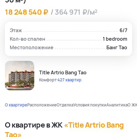
18 248 540 ₽
/ 364 971 ₽/м²
Этаж
6/7
Кол-во спален
1 bedroom
Местоположение
Банг Тао
Title Artrio Bang Tao
Комфорт
427 квартир
О квартире
Расположение
Отделка
Условия покупки
Аналитика
О Ж
О квартире в ЖК
«Title Artrio Bang
Tao»