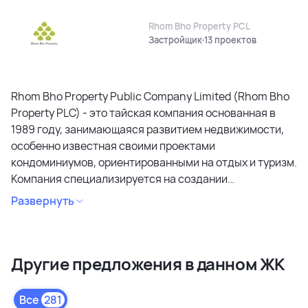
Rhom Bho Property PCL
Застройщик
13 проектов
Rhom Bho Property Public Company Limited (Rhom Bho
Property PLC) - это тайская компания основанная в
1989 году, занимающаяся развитием недвижимости,
особенно известная своими проектами
кондоминиумов, ориентированными на отдых и туризм.
Компания специализируется на создании
кондоминиумов в привлекательных районах, уделяя
Развернуть
особое внимание дизайну, качеству строительства и
созданию атмосферы спокойствия и релаксации.
Является лидером рынка и специализируется на
Другие предложения в данном ЖК
коммерческих объектах и жилой недвижимости
высокого качества в сегментах недвижимости
премиального и среднего класса. Среди районов
Все
281