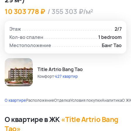
10 303 778 ₽
/ 355 303 ₽/м²
Этаж
2/7
Кол-во спален
1 bedroom
Местоположение
Банг Тао
Title Artrio Bang Tao
Комфорт
427 квартир
О квартире
Расположение
Отделка
Условия покупки
Аналитика
О Ж
О квартире в ЖК
«Title Artrio Bang
Tao»