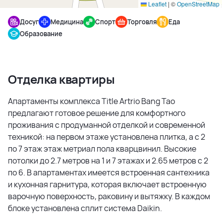
Leaflet
|
©
OpenStreetMap
Досуг
Медицина
Спорт
Торговля
Еда
Образование
Отделка квартиры
Апартаменты комплекса Title Artrio Bang Tao
предлагают готовое решение для комфортного
проживания с продуманной отделкой и современной
техникой: на первом этаже установлена плитка, а с 2
по 7 этаж этаж метриал пола кварцвинил. Высокие
потолки до 2.7 метров на 1 и 7 этажах и 2.65 метров с 2
по 6. В апартаментах имеется встроенная сантехника
и кухонная гарнитура, которая включает встроенную
варочную поверхность, раковину и вытяжку. В каждом
блоке установлена сплит система Daikin.