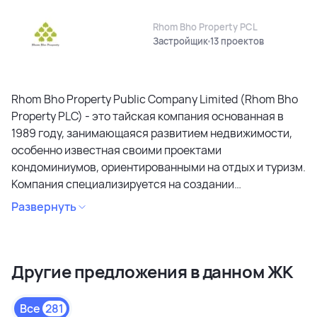
Rhom Bho Property PCL
Застройщик
13 проектов
Rhom Bho Property Public Company Limited (Rhom Bho
Property PLC) - это тайская компания основанная в
1989 году, занимающаяся развитием недвижимости,
особенно известная своими проектами
кондоминиумов, ориентированными на отдых и туризм.
Компания специализируется на создании
кондоминиумов в привлекательных районах, уделяя
Развернуть
особое внимание дизайну, качеству строительства и
созданию атмосферы спокойствия и релаксации.
Является лидером рынка и специализируется на
Другие предложения в данном ЖК
коммерческих объектах и жилой недвижимости
высокого качества в сегментах недвижимости
премиального и среднего класса. Среди районов
Все
281