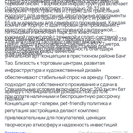
студий до семейных двухкомнатных апартаментов.
термами онсен. Творческая инфраструктура включает
Односпальные квартиры площадью 28-32 кв.м
коворкинг-пространства и студию для трансляций.
подходят для инвестиций, двуспальные апартаменты
Семьи с детьми оценят детский клуб с игровой
65 кв.м идеальны для семейного проживания. Каждая
комнатой. Корпус C адаптирован для проживания с
квартира оборудована встроенной сантехникой,
питомцами и включает парк для животных с
кухонной гарнитурой с техникой и сплит-системой
собственным бассейном. Парковка рассчитана на 238
Title Artrio Bang Tao представляет высокую
Daikin. Высота потолков составляет 2,65-2,7 метра,
машиномест, включая зарядные станции для
инвестиционную привлекательность благодаря
полы отделаны кварц-винилом.
электромобилей.
уникальной арт-концепции в престижном районе Банг
Тао. Близость к торговым центрам, развитая
инфраструктура и художественный дизайн
обеспечивают стабильный спрос на аренду. Проект
подходит для собственного проживания и сдачи в
Специальные условия включают бонус 200 тысяч бат
аренду с потенциальной доходностью до 10%
при оплате наличными и беспроцентную рассрочку.
годовых.
Концепция арт-галереи, pet-friendly политика и
репутация застройщика делают комплекс
привлекательным для покупателей, ценящих
творческую атмосферу и надежность инвестиций.
Опубликовано 27.10.25
Развернуть