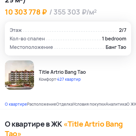
10 303 778 ₽
/ 355 303 ₽/м²
Этаж
2/7
Кол-во спален
1 bedroom
Местоположение
Банг Тао
Title Artrio Bang Tao
Комфорт
427 квартир
О квартире
Расположение
Отделка
Условия покупки
Аналитика
О Ж
О квартире в ЖК
«Title Artrio Bang
Tao»