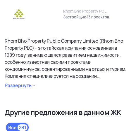
Rhom Bho Property PCL
Застройщик
13 проектов
Rhom Bho Property Public Company Limited (Rhom Bho
Property PLC) - это тайская компания основанная в
1989 году, занимающаяся развитием недвижимости,
особенно известная своими проектами
кондоминиумов, ориентированными на отдых и туризм.
Компания специализируется на создании
кондоминиумов в привлекательных районах, уделяя
Развернуть
особое внимание дизайну, качеству строительства и
созданию атмосферы спокойствия и релаксации.
Является лидером рынка и специализируется на
Другие предложения в данном ЖК
коммерческих объектах и жилой недвижимости
высокого качества в сегментах недвижимости
премиального и среднего класса. Среди районов
Все
281