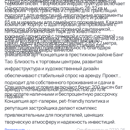
студий до семейных двухкомнатных апартаментов.
термами онсен. Творческая инфраструктура включает
Односпальные квартиры площадью 28-32 кв.м
коворкинг-пространства и студию для трансляций.
подходят для инвестиций, двуспальные апартаменты
Семьи с детьми оценят детский клуб с игровой
65 кв.м идеальны для семейного проживания. Каждая
комнатой. Корпус C адаптирован для проживания с
квартира оборудована встроенной сантехникой,
питомцами и включает парк для животных с
кухонной гарнитурой с техникой и сплит-системой
собственным бассейном. Парковка рассчитана на 238
Title Artrio Bang Tao представляет высокую
Daikin. Высота потолков составляет 2,65-2,7 метра,
машиномест, включая зарядные станции для
инвестиционную привлекательность благодаря
полы отделаны кварц-винилом.
электромобилей.
уникальной арт-концепции в престижном районе Банг
Тао. Близость к торговым центрам, развитая
инфраструктура и художественный дизайн
обеспечивают стабильный спрос на аренду. Проект
подходит для собственного проживания и сдачи в
Специальные условия включают бонус 200 тысяч бат
аренду с потенциальной доходностью до 10%
при оплате наличными и беспроцентную рассрочку.
годовых.
Концепция арт-галереи, pet-friendly политика и
репутация застройщика делают комплекс
привлекательным для покупателей, ценящих
творческую атмосферу и надежность инвестиций.
Опубликовано 27.10.25
Развернуть