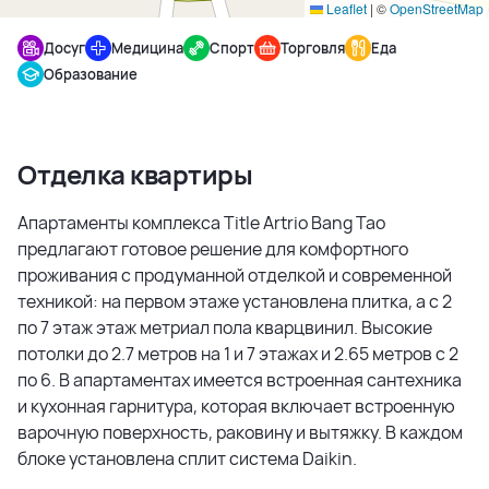
Leaflet
|
©
OpenStreetMap
Досуг
Медицина
Спорт
Торговля
Еда
Образование
Отделка квартиры
Апартаменты комплекса Title Artrio Bang Tao
предлагают готовое решение для комфортного
проживания с продуманной отделкой и современной
техникой: на первом этаже установлена плитка, а с 2
по 7 этаж этаж метриал пола кварцвинил. Высокие
потолки до 2.7 метров на 1 и 7 этажах и 2.65 метров с 2
по 6. В апартаментах имеется встроенная сантехника
и кухонная гарнитура, которая включает встроенную
варочную поверхность, раковину и вытяжку. В каждом
блоке установлена сплит система Daikin.