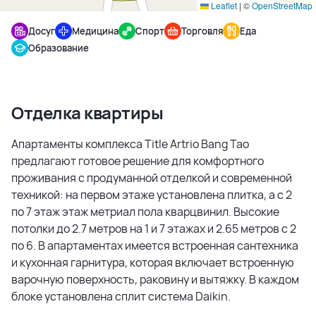
Leaflet
|
©
OpenStreetMap
Досуг
Медицина
Спорт
Торговля
Еда
Образование
Отделка квартиры
Апартаменты комплекса Title Artrio Bang Tao
предлагают готовое решение для комфортного
проживания с продуманной отделкой и современной
техникой: на первом этаже установлена плитка, а с 2
по 7 этаж этаж метриал пола кварцвинил. Высокие
потолки до 2.7 метров на 1 и 7 этажах и 2.65 метров с 2
по 6. В апартаментах имеется встроенная сантехника
и кухонная гарнитура, которая включает встроенную
варочную поверхность, раковину и вытяжку. В каждом
блоке установлена сплит система Daikin.