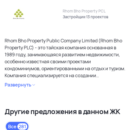
Rhom Bho Property PCL
Застройщик
13 проектов
Rhom Bho Property Public Company Limited (Rhom Bho
Property PLC) - это тайская компания основанная в
1989 году, занимающаяся развитием недвижимости,
особенно известная своими проектами
кондоминиумов, ориентированными на отдых и туризм.
Компания специализируется на создании
кондоминиумов в привлекательных районах, уделяя
Развернуть
особое внимание дизайну, качеству строительства и
созданию атмосферы спокойствия и релаксации.
Является лидером рынка и специализируется на
Другие предложения в данном ЖК
коммерческих объектах и жилой недвижимости
высокого качества в сегментах недвижимости
премиального и среднего класса. Среди районов
Все
281