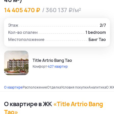
14 405 470 ₽
/ 360 137 ₽/м²
Этаж
2/7
Кол-во спален
1 bedroom
Местоположение
Банг Тао
Title Artrio Bang Tao
Комфорт
427 квартир
О квартире
Расположение
Отделка
Условия покупки
Аналитика
О Ж
О квартире в ЖК
«Title Artrio Bang
Tao»