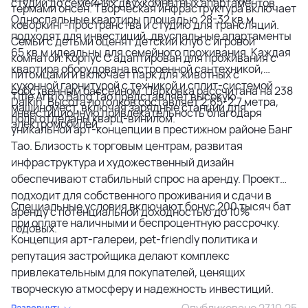
студий до семейных двухкомнатных апартаментов.
термами онсен. Творческая инфраструктура включает
Односпальные квартиры площадью 28-32 кв.м
коворкинг-пространства и студию для трансляций.
подходят для инвестиций, двуспальные апартаменты
Семьи с детьми оценят детский клуб с игровой
65 кв.м идеальны для семейного проживания. Каждая
комнатой. Корпус C адаптирован для проживания с
квартира оборудована встроенной сантехникой,
питомцами и включает парк для животных с
кухонной гарнитурой с техникой и сплит-системой
собственным бассейном. Парковка рассчитана на 238
Title Artrio Bang Tao представляет высокую
Daikin. Высота потолков составляет 2,65-2,7 метра,
машиномест, включая зарядные станции для
инвестиционную привлекательность благодаря
полы отделаны кварц-винилом.
электромобилей.
уникальной арт-концепции в престижном районе Банг
Тао. Близость к торговым центрам, развитая
инфраструктура и художественный дизайн
обеспечивают стабильный спрос на аренду. Проект
подходит для собственного проживания и сдачи в
Специальные условия включают бонус 200 тысяч бат
аренду с потенциальной доходностью до 10%
при оплате наличными и беспроцентную рассрочку.
годовых.
Концепция арт-галереи, pet-friendly политика и
репутация застройщика делают комплекс
привлекательным для покупателей, ценящих
творческую атмосферу и надежность инвестиций.
Опубликовано 27.10.25
Развернуть