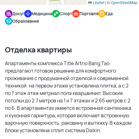
Leaflet
|
©
OpenStreetMap
Досуг
Медицина
Спорт
Торговля
Еда
Образование
Отделка квартиры
Апартаменты комплекса Title Artrio Bang Tao
предлагают готовое решение для комфортного
проживания с продуманной отделкой и современной
техникой: на первом этаже установлена плитка, а с 2
по 7 этаж этаж метриал пола кварцвинил. Высокие
потолки до 2.7 метров на 1 и 7 этажах и 2.65 метров с 2
по 6. В апартаментах имеется встроенная сантехника
и кухонная гарнитура, которая включает встроенную
варочную поверхность, раковину и вытяжку. В каждом
блоке установлена сплит система Daikin.