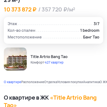
10 373 872 ₽
/ 357 720 ₽/м²
Этаж
3/7
Кол-во спален
1 bedroom
Местоположение
Банг Тао
Title Artrio Bang Tao
Комфорт
427 квартир
О квартире
Расположение
Отделка
Условия покупки
Аналитика
О Ж
О квартире в ЖК
«Title Artrio Bang
Tao»