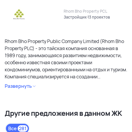
Rhom Bho Property PCL
Застройщик
13 проектов
Rhom Bho Property Public Company Limited (Rhom Bho
Property PLC) - это тайская компания основанная в
1989 году, занимающаяся развитием недвижимости,
особенно известная своими проектами
кондоминиумов, ориентированными на отдых и туризм.
Компания специализируется на создании
кондоминиумов в привлекательных районах, уделяя
Развернуть
особое внимание дизайну, качеству строительства и
созданию атмосферы спокойствия и релаксации.
Является лидером рынка и специализируется на
Другие предложения в данном ЖК
коммерческих объектах и жилой недвижимости
высокого качества в сегментах недвижимости
премиального и среднего класса. Среди районов
Все
281