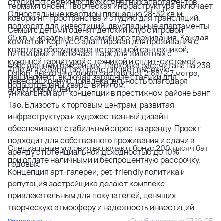
студий до семейных двухкомнатных апартаментов.
термами онсен. Творческая инфраструктура включает
Односпальные квартиры площадью 28-32 кв.м
коворкинг-пространства и студию для трансляций.
подходят для инвестиций, двуспальные апартаменты
Семьи с детьми оценят детский клуб с игровой
65 кв.м идеальны для семейного проживания. Каждая
комнатой. Корпус C адаптирован для проживания с
квартира оборудована встроенной сантехникой,
питомцами и включает парк для животных с
кухонной гарнитурой с техникой и сплит-системой
собственным бассейном. Парковка рассчитана на 238
Title Artrio Bang Tao представляет высокую
Daikin. Высота потолков составляет 2,65-2,7 метра,
машиномест, включая зарядные станции для
инвестиционную привлекательность благодаря
полы отделаны кварц-винилом.
электромобилей.
уникальной арт-концепции в престижном районе Банг
Тао. Близость к торговым центрам, развитая
инфраструктура и художественный дизайн
обеспечивают стабильный спрос на аренду. Проект
подходит для собственного проживания и сдачи в
Специальные условия включают бонус 200 тысяч бат
аренду с потенциальной доходностью до 10%
при оплате наличными и беспроцентную рассрочку.
годовых.
Концепция арт-галереи, pet-friendly политика и
репутация застройщика делают комплекс
привлекательным для покупателей, ценящих
творческую атмосферу и надежность инвестиций.
Опубликовано 27.10.25
Развернуть