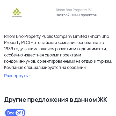
Rhom Bho Property PCL
Застройщик
13 проектов
Rhom Bho Property Public Company Limited (Rhom Bho
Property PLC) - это тайская компания основанная в
1989 году, занимающаяся развитием недвижимости,
особенно известная своими проектами
кондоминиумов, ориентированными на отдых и туризм.
Компания специализируется на создании
кондоминиумов в привлекательных районах, уделяя
Развернуть
особое внимание дизайну, качеству строительства и
созданию атмосферы спокойствия и релаксации.
Является лидером рынка и специализируется на
Другие предложения в данном ЖК
коммерческих объектах и жилой недвижимости
высокого качества в сегментах недвижимости
премиального и среднего класса. Среди районов
Все
281