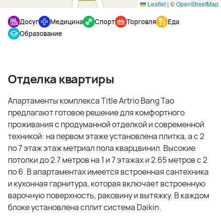
Leaflet
|
©
OpenStreetMap
Досуг
Медицина
Спорт
Торговля
Еда
Образование
Отделка квартиры
Апартаменты комплекса Title Artrio Bang Tao
предлагают готовое решение для комфортного
проживания с продуманной отделкой и современной
техникой: на первом этаже установлена плитка, а с 2
по 7 этаж этаж метриал пола кварцвинил. Высокие
потолки до 2.7 метров на 1 и 7 этажах и 2.65 метров с 2
по 6. В апартаментах имеется встроенная сантехника
и кухонная гарнитура, которая включает встроенную
варочную поверхность, раковину и вытяжку. В каждом
блоке установлена сплит система Daikin.