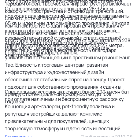
студий до семейных двухкомнатных апартаментов.
термами онсен. Творческая инфраструктура включает
Односпальные квартиры площадью 28-32 кв.м
коворкинг-пространства и студию для трансляций.
подходят для инвестиций, двуспальные апартаменты
Семьи с детьми оценят детский клуб с игровой
65 кв.м идеальны для семейного проживания. Каждая
комнатой. Корпус C адаптирован для проживания с
квартира оборудована встроенной сантехникой,
питомцами и включает парк для животных с
кухонной гарнитурой с техникой и сплит-системой
собственным бассейном. Парковка рассчитана на 238
Title Artrio Bang Tao представляет высокую
Daikin. Высота потолков составляет 2,65-2,7 метра,
машиномест, включая зарядные станции для
инвестиционную привлекательность благодаря
полы отделаны кварц-винилом.
электромобилей.
уникальной арт-концепции в престижном районе Банг
Тао. Близость к торговым центрам, развитая
инфраструктура и художественный дизайн
обеспечивают стабильный спрос на аренду. Проект
подходит для собственного проживания и сдачи в
Специальные условия включают бонус 200 тысяч бат
аренду с потенциальной доходностью до 10%
при оплате наличными и беспроцентную рассрочку.
годовых.
Концепция арт-галереи, pet-friendly политика и
репутация застройщика делают комплекс
привлекательным для покупателей, ценящих
творческую атмосферу и надежность инвестиций.
Опубликовано 27.10.25
Развернуть