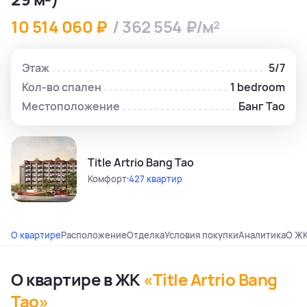
10 514 060 ₽
/ 362 554 ₽/м²
Этаж
5/7
Кол-во спален
1 bedroom
Местоположение
Банг Тао
Title Artrio Bang Tao
Комфорт
427 квартир
О квартире
Расположение
Отделка
Условия покупки
Аналитика
О Ж
О квартире в ЖК
«Title Artrio Bang
Tao»