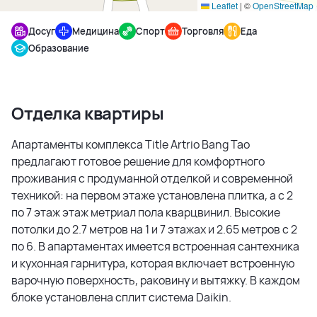
Leaflet
|
©
OpenStreetMap
Досуг
Медицина
Спорт
Торговля
Еда
Образование
Отделка квартиры
Апартаменты комплекса Title Artrio Bang Tao
предлагают готовое решение для комфортного
проживания с продуманной отделкой и современной
техникой: на первом этаже установлена плитка, а с 2
по 7 этаж этаж метриал пола кварцвинил. Высокие
потолки до 2.7 метров на 1 и 7 этажах и 2.65 метров с 2
по 6. В апартаментах имеется встроенная сантехника
и кухонная гарнитура, которая включает встроенную
варочную поверхность, раковину и вытяжку. В каждом
блоке установлена сплит система Daikin.