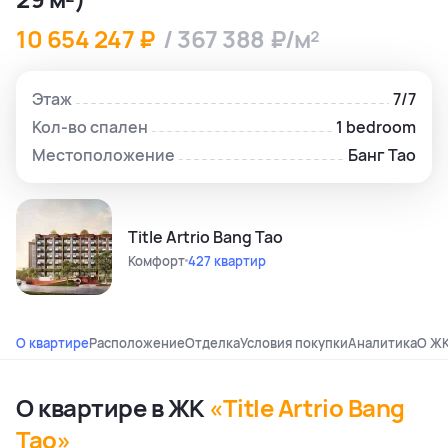
10 654 247 ₽
/ 367 388 ₽/м²
Этаж
7/7
Кол-во спален
1 bedroom
Местоположение
Банг Тао
Title Artrio Bang Tao
Комфорт
427 квартир
О квартире
Расположение
Отделка
Условия покупки
Аналитика
О Ж
О квартире в ЖК
«Title Artrio Bang
Tao»