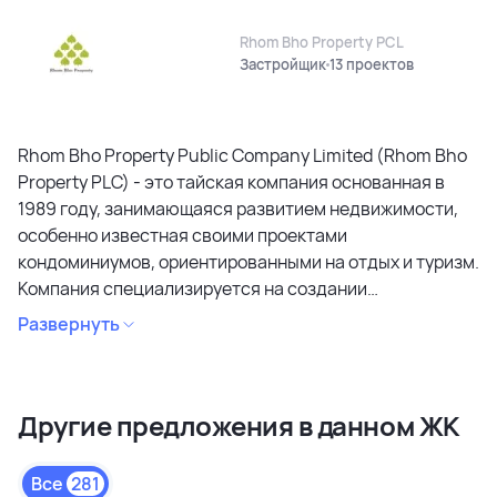
Rhom Bho Property PCL
Застройщик
13 проектов
Rhom Bho Property Public Company Limited (Rhom Bho
Property PLC) - это тайская компания основанная в
1989 году, занимающаяся развитием недвижимости,
особенно известная своими проектами
кондоминиумов, ориентированными на отдых и туризм.
Компания специализируется на создании
кондоминиумов в привлекательных районах, уделяя
Развернуть
особое внимание дизайну, качеству строительства и
созданию атмосферы спокойствия и релаксации.
Является лидером рынка и специализируется на
Другие предложения в данном ЖК
коммерческих объектах и жилой недвижимости
высокого качества в сегментах недвижимости
премиального и среднего класса. Среди районов
Все
281