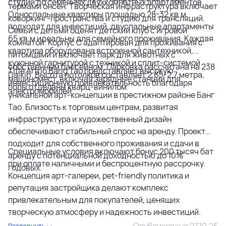
студий до семейных двухкомнатных апартаментов.
термами онсен. Творческая инфраструктура включает
Односпальные квартиры площадью 28-32 кв.м
коворкинг-пространства и студию для трансляций.
подходят для инвестиций, двуспальные апартаменты
Семьи с детьми оценят детский клуб с игровой
65 кв.м идеальны для семейного проживания. Каждая
комнатой. Корпус C адаптирован для проживания с
квартира оборудована встроенной сантехникой,
питомцами и включает парк для животных с
кухонной гарнитурой с техникой и сплит-системой
собственным бассейном. Парковка рассчитана на 238
Title Artrio Bang Tao представляет высокую
Daikin. Высота потолков составляет 2,65-2,7 метра,
машиномест, включая зарядные станции для
инвестиционную привлекательность благодаря
полы отделаны кварц-винилом.
электромобилей.
уникальной арт-концепции в престижном районе Банг
Тао. Близость к торговым центрам, развитая
инфраструктура и художественный дизайн
обеспечивают стабильный спрос на аренду. Проект
подходит для собственного проживания и сдачи в
Специальные условия включают бонус 200 тысяч бат
аренду с потенциальной доходностью до 10%
при оплате наличными и беспроцентную рассрочку.
годовых.
Концепция арт-галереи, pet-friendly политика и
репутация застройщика делают комплекс
привлекательным для покупателей, ценящих
творческую атмосферу и надежность инвестиций.
Опубликовано 27.10.25
Развернуть