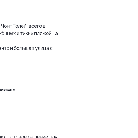
500 м
1500 м
 Чонг Талей, всего в
жённых и тихих пляжей на
3 км
нтр и большая улица с
5 км
500 м
Leaflet
|
©
OpenStreetMap
зование
гают готовое решение для