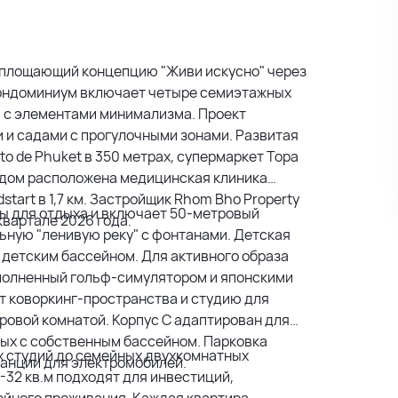
 воплощающий концепцию "Живи искусно" через
 Кондоминиум включает четыре семиэтажных
еи с элементами минимализма. Проект
 и садами с прогулочными зонами. Развитая
o de Phuket в 350 метрах, супермаркет Topa
 Рядом расположена медицинская клиника
start в 1,7 км. Застройщик Rhom Bho Property
ны для отдыха и включает 50-метровый
квартале 2026 года.
льную "ленивую реку" с фонтанами. Детская
 детским бассейном. Для активного образа
полненный гольф-симулятором и японскими
т коворкинг-пространства и студию для
гровой комнатой. Корпус C адаптирован для
ных с собственным бассейном. Парковка
 студий до семейных двухкомнатных
танции для электромобилей.
32 кв.м подходят для инвестиций,
ейного проживания. Каждая квартира