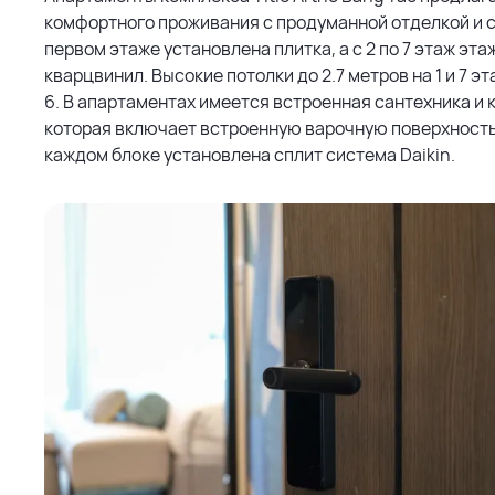
комфортного проживания с продуманной отделкой и с
первом этаже установлена плитка, а с 2 по 7 этаж эт
кварцвинил. Высокие потолки до 2.7 метров на 1 и 7 эт
6. В апартаментах имеется встроенная сантехника и 
которая включает встроенную варочную поверхность,
каждом блоке установлена сплит система Daikin.