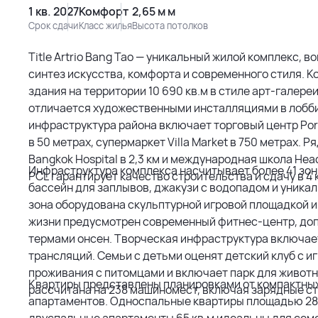
1 кв. 2027
Комфорт
2,65 м м
Срок сдачи
Класс жилья
Высота потолков
Title Artrio Bang Tao — уникальный жилой комплекс,
синтез искусства, комфорта и современного стиля.
здания на территории 10 690 кв.м в стиле арт-галер
отличается художественными инсталляциями в лобби
инфраструктура района включает торговый центр Port
в 50 метрах, супермаркет Villa Market в 750 метрах.
Bangkok Hospital в 2,3 км и международная школа Head
Инфраструктура комплекса насчитывает более 41 зо
PCL гарантирует качество строительства и сдачу в 4 
бассейн для заплывов, джакузи с водопадом и уника
зона оборудована скульптурной игровой площадкой и
жизни предусмотрен современный фитнес-центр, до
термами онсен. Творческая инфраструктура включае
трансляций. Семьи с детьми оценят детский клуб с и
проживания с питомцами и включает парк для живот
Квартиры представлены планировками от компактных
рассчитана на 238 машиномест, включая зарядные с
апартаментов. Односпальные квартиры площадью 28-
двуспальные апартаменты 65 кв.м идеальны для сем