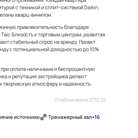
турой с техникой и сплит-системой Daikin.
деланы кварц-винилом.
иционную привлекательность благодаря
Тао. Близость к торговым центрам, развитая
ают стабильный спрос на аренду. Проект
енду с потенциальной доходностью до 10%
 при оплате наличными и беспроцентную
итика и репутация застройщика делают
х творческую атмосферу и надежность
Опубликовано 27.10.25
рячие источники
Тренажерный зал
+16