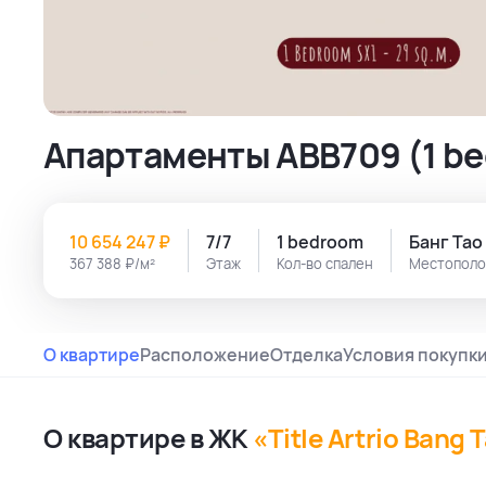
Апартаменты ABB709 (1 be
10 654 247 ₽
7/7
1 bedroom
Банг Тао
367 388 ₽/м²
Этаж
Кол-во спален
Местопол
О квартире
Расположение
Отделка
Условия покупк
О квартире в ЖК
«Title Artrio Bang 