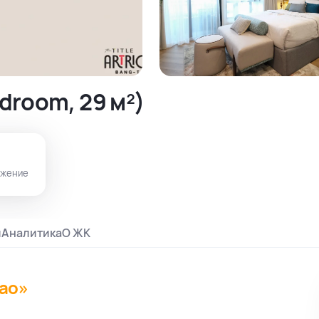
droom, 29 м²)
ожение
и
Аналитика
О ЖК
Tao»