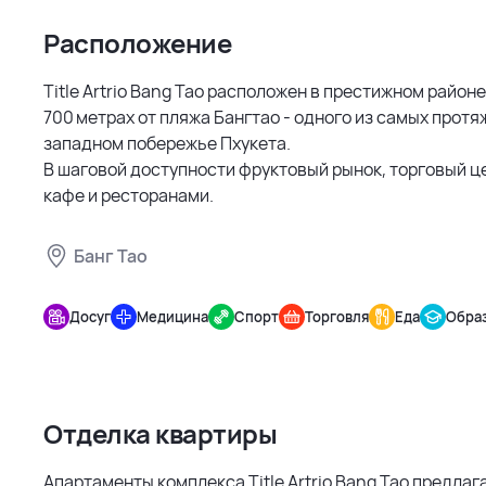
Расположение
Title Artrio Bang Tao расположен в престижном районе
700 метрах от пляжа Бангтао - одного из самых протя
западном побережье Пхукета.
В шаговой доступности фруктовый рынок, торговый це
кафе и ресторанами.
Банг Тао
Title
Artrio
Досуг
Медицина
Спорт
Торговля
Еда
Обра
Bang Tao
Отделка квартиры
Апартаменты комплекса Title Artrio Bang Tao предла