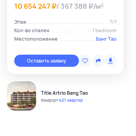
10 654 247 ₽
/ 367 388 ₽/м²
Этаж
7/7
Кол-во спален
1 bedroom
Местоположение
Банг Тао
Копировать с
Telegram-ме
Оставить заявку
WhatsApp-м
Instagram
Telegram-кан
Title Artrio Bang Tao
Комфорт
427 квартир