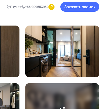
₽
Заказать звонок
Пхукет
+66 909653932
+8