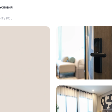
Условия
rty PCL