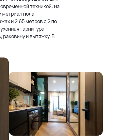
овременной техникой: на
аж метриал пола
ажах и 2.65 метров с 2 по
кухонная гарнитура,
 раковину и вытяжку. В