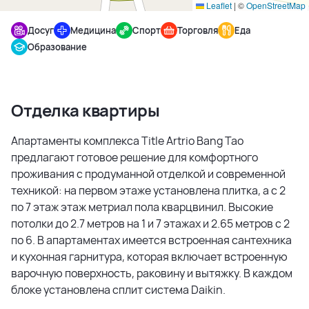
Leaflet
|
©
OpenStreetMap
Досуг
Медицина
Спорт
Торговля
Еда
Образование
Отделка квартиры
Апартаменты комплекса Title Artrio Bang Tao
предлагают готовое решение для комфортного
проживания с продуманной отделкой и современной
техникой: на первом этаже установлена плитка, а с 2
по 7 этаж этаж метриал пола кварцвинил. Высокие
потолки до 2.7 метров на 1 и 7 этажах и 2.65 метров с 2
по 6. В апартаментах имеется встроенная сантехника
и кухонная гарнитура, которая включает встроенную
варочную поверхность, раковину и вытяжку. В каждом
блоке установлена сплит система Daikin.