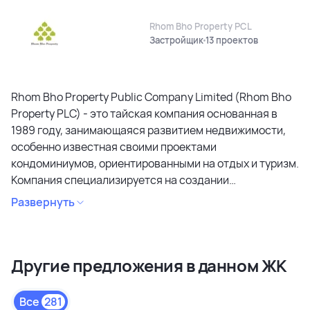
Rhom Bho Property PCL
Застройщик
13 проектов
Rhom Bho Property Public Company Limited (Rhom Bho
Property PLC) - это тайская компания основанная в
1989 году, занимающаяся развитием недвижимости,
особенно известная своими проектами
кондоминиумов, ориентированными на отдых и туризм.
Компания специализируется на создании
кондоминиумов в привлекательных районах, уделяя
Развернуть
особое внимание дизайну, качеству строительства и
созданию атмосферы спокойствия и релаксации.
Является лидером рынка и специализируется на
Другие предложения в данном ЖК
коммерческих объектах и жилой недвижимости
высокого качества в сегментах недвижимости
премиального и среднего класса. Среди районов
Все
281