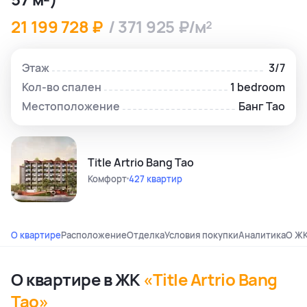
21 199 728 ₽
/ 371 925 ₽/м²
Этаж
3/7
Кол-во спален
1 bedroom
Местоположение
Банг Тао
Title Artrio Bang Tao
Комфорт
427 квартир
О квартире
Расположение
Отделка
Условия покупки
Аналитика
О Ж
О квартире в ЖК
«Title Artrio Bang
Tao»