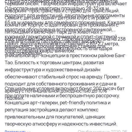
студий до семейных двухкомнатных апартаментов.
термами онсен. Творческая инфраструктура включает
Односпальные квартиры площадью 28-32 кв.м
коворкинг-пространства и студию для трансляций.
подходят для инвестиций, двуспальные апартаменты
Семьи с детьми оценят детский клуб с игровой
65 кв.м идеальны для семейного проживания. Каждая
комнатой. Корпус C адаптирован для проживания с
квартира оборудована встроенной сантехникой,
питомцами и включает парк для животных с
кухонной гарнитурой с техникой и сплит-системой
собственным бассейном. Парковка рассчитана на 238
Title Artrio Bang Tao представляет высокую
Daikin. Высота потолков составляет 2,65-2,7 метра,
машиномест, включая зарядные станции для
инвестиционную привлекательность благодаря
полы отделаны кварц-винилом.
электромобилей.
уникальной арт-концепции в престижном районе Банг
Тао. Близость к торговым центрам, развитая
инфраструктура и художественный дизайн
обеспечивают стабильный спрос на аренду. Проект
подходит для собственного проживания и сдачи в
Специальные условия включают бонус 200 тысяч бат
аренду с потенциальной доходностью до 10%
при оплате наличными и беспроцентную рассрочку.
годовых.
Концепция арт-галереи, pet-friendly политика и
репутация застройщика делают комплекс
привлекательным для покупателей, ценящих
творческую атмосферу и надежность инвестиций.
Опубликовано 27.10.25
Развернуть