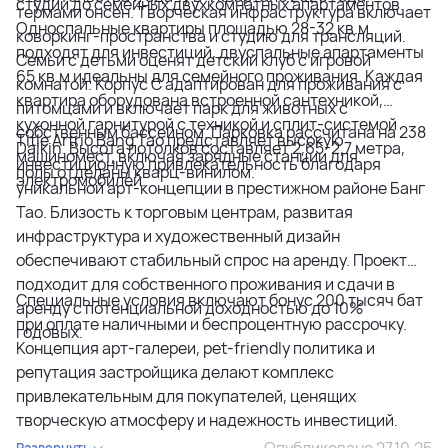
студий до семейных двухкомнатных апартаментов.
термами онсен. Творческая инфраструктура включает
Односпальные квартиры площадью 28-32 кв.м
коворкинг-пространства и студию для трансляций.
подходят для инвестиций, двуспальные апартаменты
Семьи с детьми оценят детский клуб с игровой
65 кв.м идеальны для семейного проживания. Каждая
комнатой. Корпус C адаптирован для проживания с
квартира оборудована встроенной сантехникой,
питомцами и включает парк для животных с
кухонной гарнитурой с техникой и сплит-системой
собственным бассейном. Парковка рассчитана на 238
Title Artrio Bang Tao представляет высокую
Daikin. Высота потолков составляет 2,65-2,7 метра,
машиномест, включая зарядные станции для
инвестиционную привлекательность благодаря
полы отделаны кварц-винилом.
электромобилей.
уникальной арт-концепции в престижном районе Банг
Тао. Близость к торговым центрам, развитая
инфраструктура и художественный дизайн
обеспечивают стабильный спрос на аренду. Проект
подходит для собственного проживания и сдачи в
Специальные условия включают бонус 200 тысяч бат
аренду с потенциальной доходностью до 10%
при оплате наличными и беспроцентную рассрочку.
годовых.
Концепция арт-галереи, pet-friendly политика и
репутация застройщика делают комплекс
привлекательным для покупателей, ценящих
творческую атмосферу и надежность инвестиций.
Опубликовано 27.10.25
Развернуть