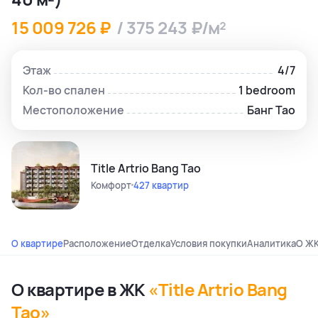
15 009 726 ₽
/ 375 243 ₽/м²
Этаж
4/7
Кол-во спален
1 bedroom
Местоположение
Банг Тао
Title Artrio Bang Tao
Комфорт
427 квартир
О квартире
Расположение
Отделка
Условия покупки
Аналитика
О Ж
О квартире в ЖК
«Title Artrio Bang
Tao»