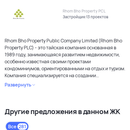
Rhom Bho Property PCL
Застройщик
13 проектов
Rhom Bho Property Public Company Limited (Rhom Bho
Property PLC) - это тайская компания основанная в
1989 году, занимающаяся развитием недвижимости,
особенно известная своими проектами
кондоминиумов, ориентированными на отдых и туризм.
Компания специализируется на создании
кондоминиумов в привлекательных районах, уделяя
Развернуть
особое внимание дизайну, качеству строительства и
созданию атмосферы спокойствия и релаксации.
Является лидером рынка и специализируется на
Другие предложения в данном ЖК
коммерческих объектах и жилой недвижимости
высокого качества в сегментах недвижимости
премиального и среднего класса. Среди районов
Все
281