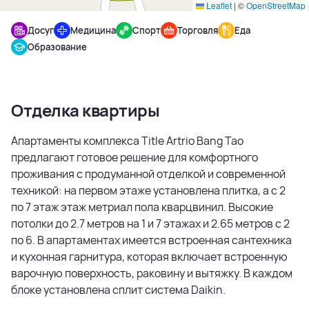
Leaflet
|
©
OpenStreetMap
Досуг
Медицина
Спорт
Торговля
Еда
Образование
Отделка квартиры
Апартаменты комплекса Title Artrio Bang Tao
предлагают готовое решение для комфортного
проживания с продуманной отделкой и современной
техникой: на первом этаже установлена плитка, а с 2
по 7 этаж этаж метриал пола кварцвинил. Высокие
потолки до 2.7 метров на 1 и 7 этажах и 2.65 метров с 2
по 6. В апартаментах имеется встроенная сантехника
и кухонная гарнитура, которая включает встроенную
варочную поверхность, раковину и вытяжку. В каждом
блоке установлена сплит система Daikin.