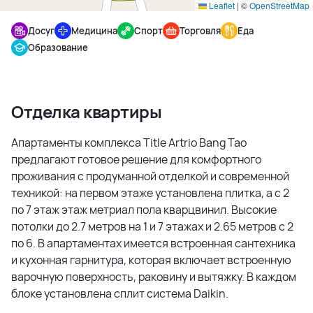
Leaflet
|
©
OpenStreetMap
Досуг
Медицина
Спорт
Торговля
Еда
Образование
Отделка квартиры
Апартаменты комплекса Title Artrio Bang Tao
предлагают готовое решение для комфортного
проживания с продуманной отделкой и современной
техникой: на первом этаже установлена плитка, а с 2
по 7 этаж этаж метриал пола кварцвинил. Высокие
потолки до 2.7 метров на 1 и 7 этажах и 2.65 метров с 2
по 6. В апартаментах имеется встроенная сантехника
и кухонная гарнитура, которая включает встроенную
варочную поверхность, раковину и вытяжку. В каждом
блоке установлена сплит система Daikin.