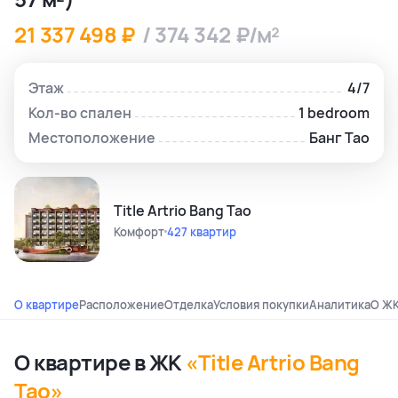
21 337 498 ₽
/ 374 342 ₽/м²
Этаж
4/7
Кол-во спален
1 bedroom
Местоположение
Банг Тао
Title Artrio Bang Tao
Комфорт
427 квартир
О квартире
Расположение
Отделка
Условия покупки
Аналитика
О Ж
О квартире в ЖК
«Title Artrio Bang
Tao»