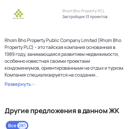
Rhom Bho Property PCL
Застройщик
13 проектов
Rhom Bho Property Public Company Limited (Rhom Bho
Property PLC) - это тайская компания основанная в
1989 году, занимающаяся развитием недвижимости,
особенно известная своими проектами
кондоминиумов, ориентированными на отдых и туризм.
Компания специализируется на создании
кондоминиумов в привлекательных районах, уделяя
Развернуть
особое внимание дизайну, качеству строительства и
созданию атмосферы спокойствия и релаксации.
Является лидером рынка и специализируется на
Другие предложения в данном ЖК
коммерческих объектах и жилой недвижимости
высокого качества в сегментах недвижимости
премиального и среднего класса. Среди районов
Все
281