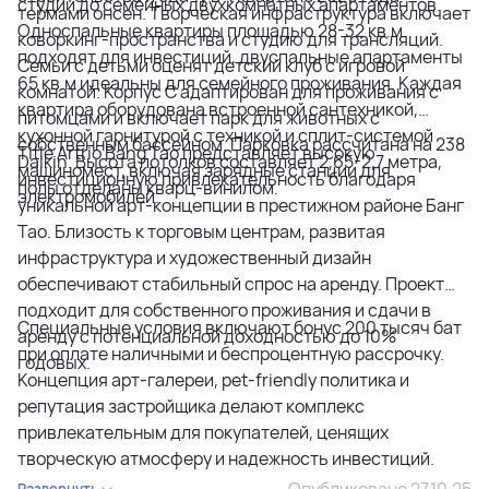
студий до семейных двухкомнатных апартаментов.
термами онсен. Творческая инфраструктура включает
Односпальные квартиры площадью 28-32 кв.м
коворкинг-пространства и студию для трансляций.
подходят для инвестиций, двуспальные апартаменты
Семьи с детьми оценят детский клуб с игровой
65 кв.м идеальны для семейного проживания. Каждая
комнатой. Корпус C адаптирован для проживания с
квартира оборудована встроенной сантехникой,
питомцами и включает парк для животных с
кухонной гарнитурой с техникой и сплит-системой
собственным бассейном. Парковка рассчитана на 238
Title Artrio Bang Tao представляет высокую
Daikin. Высота потолков составляет 2,65-2,7 метра,
машиномест, включая зарядные станции для
инвестиционную привлекательность благодаря
полы отделаны кварц-винилом.
электромобилей.
уникальной арт-концепции в престижном районе Банг
Тао. Близость к торговым центрам, развитая
инфраструктура и художественный дизайн
обеспечивают стабильный спрос на аренду. Проект
подходит для собственного проживания и сдачи в
Специальные условия включают бонус 200 тысяч бат
аренду с потенциальной доходностью до 10%
при оплате наличными и беспроцентную рассрочку.
годовых.
Концепция арт-галереи, pet-friendly политика и
репутация застройщика делают комплекс
привлекательным для покупателей, ценящих
творческую атмосферу и надежность инвестиций.
Опубликовано 27.10.25
Развернуть