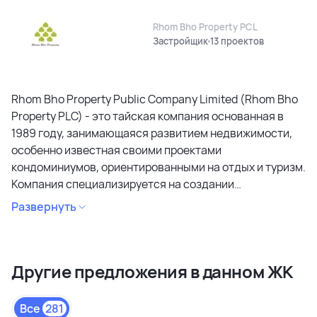
Rhom Bho Property PCL
Застройщик
13 проектов
Rhom Bho Property Public Company Limited (Rhom Bho
Property PLC) - это тайская компания основанная в
1989 году, занимающаяся развитием недвижимости,
особенно известная своими проектами
кондоминиумов, ориентированными на отдых и туризм.
Компания специализируется на создании
кондоминиумов в привлекательных районах, уделяя
Развернуть
особое внимание дизайну, качеству строительства и
созданию атмосферы спокойствия и релаксации.
Является лидером рынка и специализируется на
Другие предложения в данном ЖК
коммерческих объектах и жилой недвижимости
высокого качества в сегментах недвижимости
премиального и среднего класса. Среди районов
Все
281