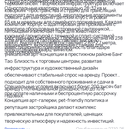
студий до семейных двухкомнатных апартаментов.
термами онсен. Творческая инфраструктура включает
Односпальные квартиры площадью 28-32 кв.м
коворкинг-пространства и студию для трансляций.
подходят для инвестиций, двуспальные апартаменты
Семьи с детьми оценят детский клуб с игровой
65 кв.м идеальны для семейного проживания. Каждая
комнатой. Корпус C адаптирован для проживания с
квартира оборудована встроенной сантехникой,
питомцами и включает парк для животных с
кухонной гарнитурой с техникой и сплит-системой
собственным бассейном. Парковка рассчитана на 238
Title Artrio Bang Tao представляет высокую
Daikin. Высота потолков составляет 2,65-2,7 метра,
машиномест, включая зарядные станции для
инвестиционную привлекательность благодаря
полы отделаны кварц-винилом.
электромобилей.
уникальной арт-концепции в престижном районе Банг
Тао. Близость к торговым центрам, развитая
инфраструктура и художественный дизайн
обеспечивают стабильный спрос на аренду. Проект
подходит для собственного проживания и сдачи в
Специальные условия включают бонус 200 тысяч бат
аренду с потенциальной доходностью до 10%
при оплате наличными и беспроцентную рассрочку.
годовых.
Концепция арт-галереи, pet-friendly политика и
репутация застройщика делают комплекс
привлекательным для покупателей, ценящих
творческую атмосферу и надежность инвестиций.
Опубликовано 27.10.25
Развернуть