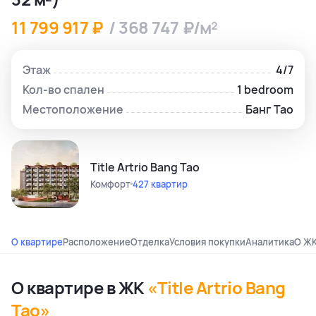
11 799 917 ₽
/ 368 747 ₽/м²
Этаж
4/7
Кол-во спален
1 bedroom
Местоположение
Банг Тао
Title Artrio Bang Tao
Комфорт
427 квартир
О квартире
Расположение
Отделка
Условия покупки
Аналитика
О Ж
О квартире в ЖК
«Title Artrio Bang
Tao»