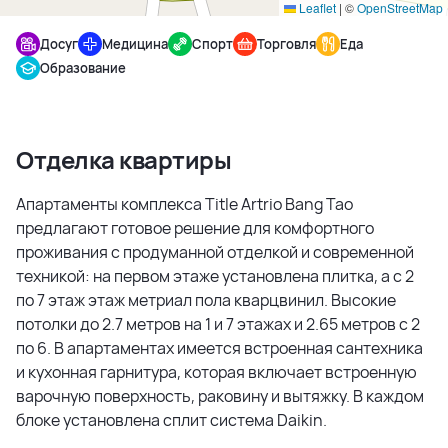
Leaflet
|
©
OpenStreetMap
Досуг
Медицина
Спорт
Торговля
Еда
Образование
Отделка квартиры
Апартаменты комплекса Title Artrio Bang Tao
предлагают готовое решение для комфортного
проживания с продуманной отделкой и современной
техникой: на первом этаже установлена плитка, а с 2
по 7 этаж этаж метриал пола кварцвинил. Высокие
потолки до 2.7 метров на 1 и 7 этажах и 2.65 метров с 2
по 6. В апартаментах имеется встроенная сантехника
и кухонная гарнитура, которая включает встроенную
варочную поверхность, раковину и вытяжку. В каждом
блоке установлена сплит система Daikin.