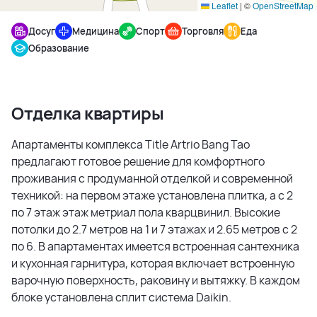
Leaflet
|
©
OpenStreetMap
Досуг
Медицина
Спорт
Торговля
Еда
Образование
Отделка квартиры
Апартаменты комплекса Title Artrio Bang Tao
предлагают готовое решение для комфортного
проживания с продуманной отделкой и современной
техникой: на первом этаже установлена плитка, а с 2
по 7 этаж этаж метриал пола кварцвинил. Высокие
потолки до 2.7 метров на 1 и 7 этажах и 2.65 метров с 2
по 6. В апартаментах имеется встроенная сантехника
и кухонная гарнитура, которая включает встроенную
варочную поверхность, раковину и вытяжку. В каждом
блоке установлена сплит система Daikin.