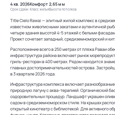
4 кв. 2026
Комфорт
2,65 м м
Срок сдачи
Класс жилья
Высота потолков
Title Cielo Rawai — элитный жилой комплекс в среди
известном живописными закатами и аутентичной рыб
четыре здания высотой 4-5 этажей с белыми фасадам
Проект сочетает западный, средиземноморский и кит
Расположение всего в 250 метрах от пляжа Раваи обе
инфраструктура района включает рынок морепродукто
гриль-ресторан в 400 метрах. Рядом находится знаме
главных достопримечательностей острова. Застройщи
в 3 квартале 2026 года.
Инфраструктура комплекса включает разнообразные 
природную лагуну с аква-терапией. Органический ба
оздоровительных процедур. Ландшафт украшен олив
садом в средиземноморском стиле. На крышах распо
открытый кинотеатр с библиотекой. Для активного о
фитнес-центр. Коворкинг-пространства подходят для