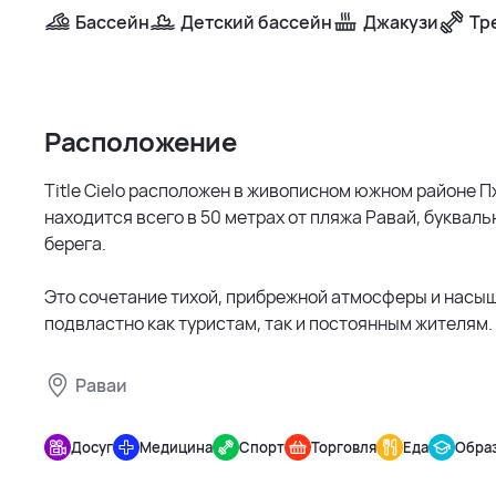
Бассейн
Детский бассейн
Джакузи
Тр
Расположение
Title Cielo расположен в живописном южном районе П
находится всего в 50 метрах от пляжа Равай, букваль
берега.
Это сочетание тихой, прибрежной атмосферы и насы
подвластно как туристам, так и постоянным жителям.
Раваи
Title
Досуг
Медицина
Спорт
Торговля
Еда
Обра
Cielo