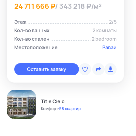
24 711 666 ₽
/ 343 218 ₽/м²
Этаж
2/5
Кол-во ванных
2 комнаты
Кол-во спален
2 bedroom
Местоположение
Раваи
Копировать с
Telegram-ме
Оставить заявку
WhatsApp-м
Instagram
Telegram-кан
Title Cielo
Комфорт
58 квартир