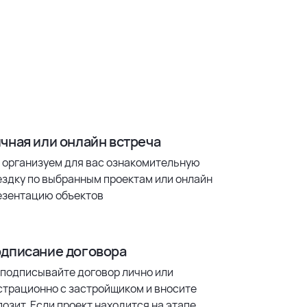
чная или онлайн встреча
 организуем для вас ознакомительную
ездку по выбранным проектам или онлайн
езентацию объектов
дписание договора
 подписывайте договор лично или
страционно с застройщиком и вносите
озит. Если проект находится на этапе