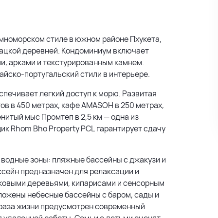
земноморском стиле в южном районе Пхукета,
ацкой деревней. Кондоминиум включает
и, арками и текстурированным камнем.
айско-португальский стили в интерьере.
спечивает легкий доступ к морю. Развитая
в в 450 метрах, кафе AMASOH в 250 метрах,
нитый мыс Промтеп в 2,5 км — одна из
к Rhom Bho Property PCL гарантирует сдачу
водные зоны: пляжные бассейны с джакузи и
ссейн предназначен для релаксации и
ковыми деревьями, кипарисами и сенсорным
ложены небесные бассейны с баром, сады и
браза жизни предусмотрен современный
 удаленной работы. Семьи с детьми оценят