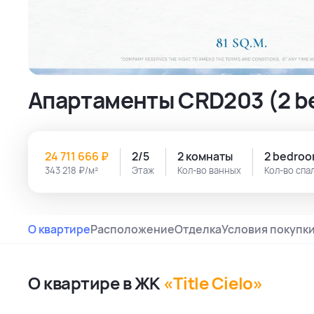
Апартаменты CRD203 (2 be
24 711 666 ₽
2/5
2 комнаты
2 bedro
343 218 ₽/м²
Этаж
Кол-во ванных
Кол-во спа
О квартире
Расположение
Отделка
Условия покупк
О квартире в ЖК
«Title Cielo»