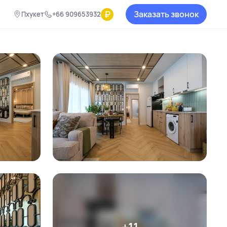
₽
Заказать звонок
Пхукет
+66 909653932
+11