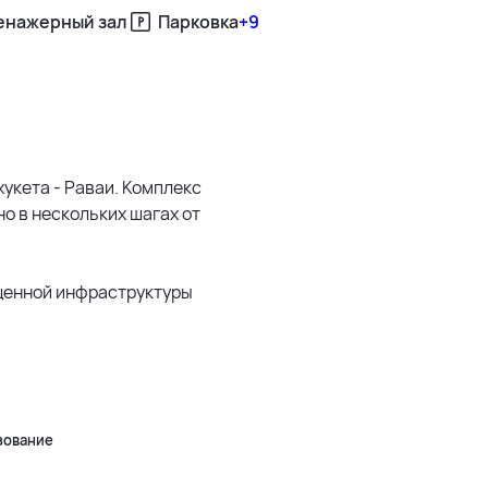
енажерный зал
Парковка
+9
500 м
хукета - Раваи. Комплекс
1500 м
но в нескольких шагах от
3 км
щенной инфраструктуры
5 км
500 м
Leaflet
|
©
OpenStreetMap
зование