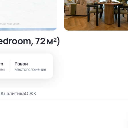
droom, 72 м²)
om
Раваи
лен
Местоположение
и
Аналитика
О ЖК