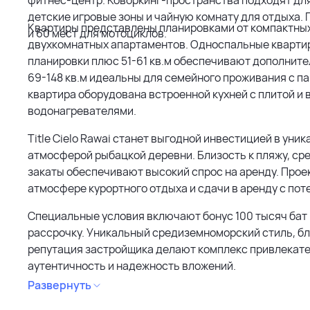
детские игровые зоны и чайную комнату для отдыха.
Квартиры представлены планировками от компактны
и 60 мест для мотоциклов.
двухкомнатных апартаментов. Односпальные квартиры
планировки плюс 51-61 кв.м обеспечивают дополнит
69-148 кв.м идеальны для семейного проживания с п
квартира оборудована встроенной кухней с плитой и
водонагревателями.
Title Cielo Rawai станет выгодной инвестицией в уни
атмосферой рыбацкой деревни. Близость к пляжу, с
закаты обеспечивают высокий спрос на аренду. Прое
атмосфере курортного отдыха и сдачи в аренду с по
Специальные условия включают бонус 100 тысяч бат
рассрочку. Уникальный средиземноморский стиль, б
репутация застройщика делают комплекс привлекате
аутентичность и надежность вложений.
Развернуть