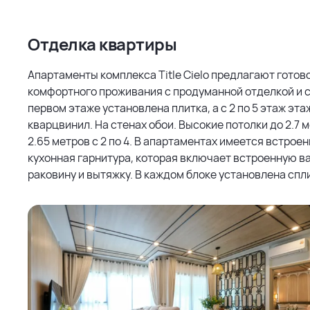
Отделка квартиры
Апартаменты комплекса Title Cielo предлагают готов
комфортного проживания с продуманной отделкой и с
первом этаже установлена плитка, а с 2 по 5 этаж эт
кварцвинил. На стенах обои. Высокие потолки до 2.7 ме
2.65 метров с 2 по 4. В апартаментах имеется встрое
кухонная гарнитура, которая включает встроенную в
раковину и вытяжку. В каждом блоке установлена спли