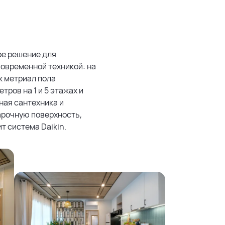
ое решение для
овременной техникой: на
аж метриал пола
тров на 1 и 5 этажах и
нная сантехника и
арочную поверхность,
т система Daikin.