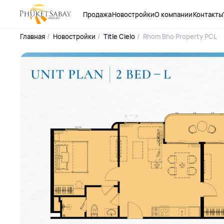
Продажа
Новостройки
О компании
Контакты
Главная
Новостройки
Title Cielo
Rhom Bho Property PCL