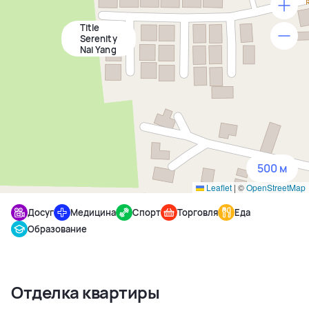
Title
500 м
Serenity
Nai Yang
1500 м
3 км
5 км
500 м
Leaflet
|
©
OpenStreetMap
Досуг
Медицина
Спорт
Торговля
Еда
Образование
Отделка квартиры