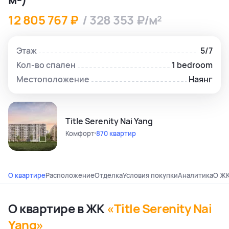
12 805 767 ₽
/ 328 353 ₽/м²
Этаж
5/7
Кол-во спален
1 bedroom
Местоположение
Наянг
Title Serenity Nai Yang
Комфорт
870 квартир
О квартире
Расположение
Отделка
Условия покупки
Аналитика
О Ж
О квартире в ЖК
«Title Serenity Nai
Yang»