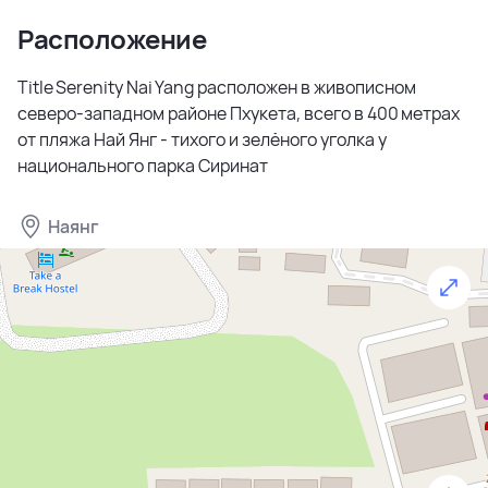
Расположение
Title Serenity Nai Yang расположен в живописном
северо-западном районе Пхукета, всего в 400 метрах
от пляжа Най Янг - тихого и зелёного уголка у
национального парка Сиринат
Наянг