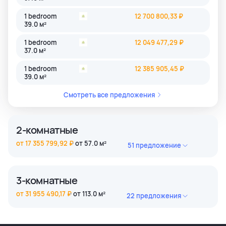
1 bedroom
12 700 800,33 ₽
39.0 м²
1 bedroom
12 049 477,29 ₽
37.0 м²
1 bedroom
12 385 905,45 ₽
39.0 м²
Смотреть все предложения
2-комнатные
от 17 355 799,92 ₽
от 57.0 м²
51 предложение
2 bedroom
18 606 668,46 ₽
61.0 м²
3-комнатные
2 bedroom
17 355 799,92 ₽
от 31 955 490,17 ₽
от 113.0 м²
22 предложения
61.0 м²
3 bedroom
35 090 371,85 ₽
2 bedroom
18 606 668,46 ₽
119.0 м²