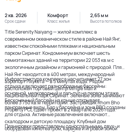
2 кв. 2026
Комфорт
2,65 м м
Срок сдачи
Класс жилья
Высота потолков
Title Serenity Naiyang — жилой комплекс в
современном океаническом стиле в районе Най Янг,
известном спокойными пляжами и национальным
парком Сиринат. Кондоминиум включает шесть
семиэтажных зданий на территории 22 053 кв.м с
экологичным дизайном и гармонией с природой. Пляж
Най Янг находится в 400 метрах, международный
Инфраструктура комплекса насчитывает 27 зон
аэропорт Пхукета — в 5 минутах езды. Рядом
отдыха и включает разнообразные бассейны:
расположен торговый центр Mingle Mall и
основной, мелководный и лап-пул на первом этаже.
национальный парк Сиринат. Зеленые зоны занимают
Бесконечный бассейн на крыше открывает
более 3 750 кв.м территории. Застройщик Rhom Bho
панорамные виды. Бар у бассейна и зона BBQ созданы
Property PCL сдает проект в 2 квартале 2026 года.
для отдыха. Активные развлечения включают
скалодром и детскую площадку. Клубный дом
Планировки представлены односпальными, двух- и
оборудован кинотеатром, караоке и игровой зоной