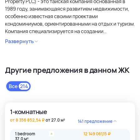
Property PLC) - это тайская компания основанная в
1989 году, занимающаяся развитием недвижимости,
особенно известная своими проектами
кондоминиумов, ориентированными на отдых и туризм.
Компания специализируется на создании
кондоминиумов в привлекательных районах, уделяя
Развернуть
особое внимание дизайну, качеству строительства и
созданию атмосферы спокойствия и релаксации.
Является лидером рынка и специализируется на
Другие предложения в данном ЖК
коммерческих объектах и жилой недвижимости
высокого качества в сегментах недвижимости
премиального и среднего класса. Среди районов
Все
214
застройки как престижные комьюнити Бангкока, так и
популярные туристические зоны Пхукета и Паттайи.
1-комнатные
от 8 356 852,54 ₽
от 27.0 м²
141 предложение
1 bedroom
12 149 061,15 ₽
37.0 м²