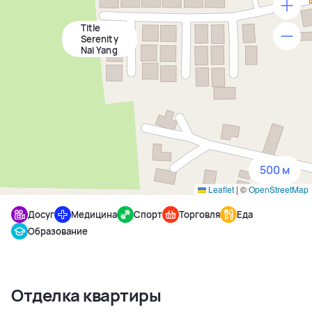
Title
500 м
Serenity
Nai Yang
1500 м
3 км
5 км
500 м
Leaflet
|
©
OpenStreetMap
Досуг
Медицина
Спорт
Торговля
Еда
Образование
Отделка квартиры