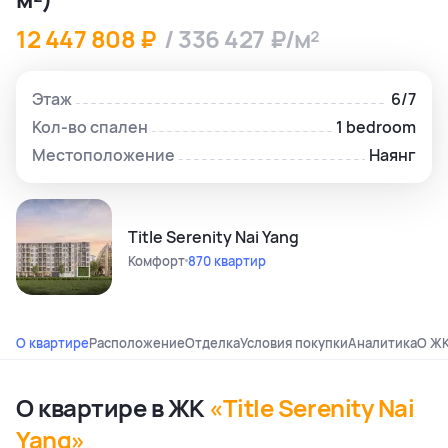
12 447 808 ₽
/ 336 427 ₽/м²
Этаж
6/7
Кол-во спален
1 bedroom
Местоположение
Наянг
Title Serenity Nai Yang
Комфорт
870 квартир
О квартире
Расположение
Отделка
Условия покупки
Аналитика
О Ж
О квартире в ЖК
«Title Serenity Nai
Yang»