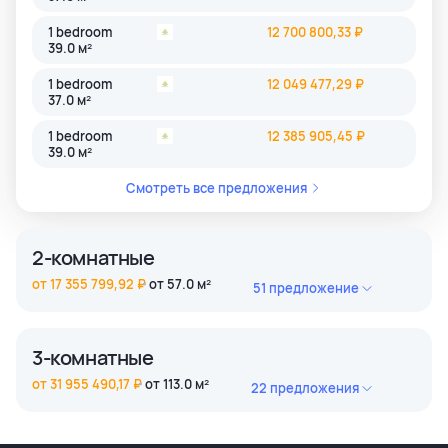
1 bedroom
12 700 800,33 ₽
39.0 м²
1 bedroom
12 049 477,29 ₽
37.0 м²
1 bedroom
12 385 905,45 ₽
39.0 м²
Смотреть все предложения
2-комнатные
от 17 355 799,92 ₽
от 57.0 м²
51 предложение
2 bedroom
18 606 668,46 ₽
61.0 м²
3-комнатные
2 bedroom
17 355 799,92 ₽
от 31 955 490,17 ₽
от 113.0 м²
22 предложения
61.0 м²
3 bedroom
35 090 371,85 ₽
2 bedroom
18 606 668,46 ₽
119.0 м²