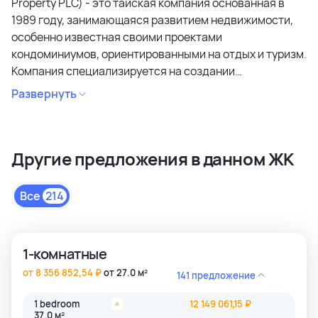
Property PLC) - это тайская компания основанная в
1989 году, занимающаяся развитием недвижимости,
особенно известная своими проектами
кондоминиумов, ориентированными на отдых и туризм.
Компания специализируется на создании
кондоминиумов в привлекательных районах, уделяя
Развернуть
особое внимание дизайну, качеству строительства и
созданию атмосферы спокойствия и релаксации.
Является лидером рынка и специализируется на
Другие предложения в данном ЖК
коммерческих объектах и жилой недвижимости
высокого качества в сегментах недвижимости
премиального и среднего класса. Среди районов
Все
214
застройки как престижные комьюнити Бангкока, так и
популярные туристические зоны Пхукета и Паттайи.
1-комнатные
от 8 356 852,54 ₽
от 27.0 м²
141 предложение
1 bedroom
12 149 061,15 ₽
37.0 м²