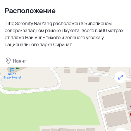
Расположение
Title Serenity Nai Yang расположен в живописном
северо-западном районе Пхукета, всего в 400 метрах
от пляжа Най Янг - тихого и зелёного уголка у
национального парка Сиринат
Наянг