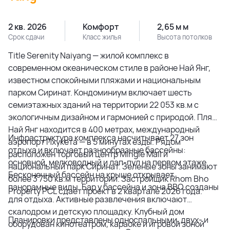
2 кв. 2026
Комфорт
2,65 м м
Срок сдачи
Класс жилья
Высота потолков
Title Serenity Naiyang — жилой комплекс в
современном океаническом стиле в районе Най Янг,
известном спокойными пляжами и национальным
парком Сиринат. Кондоминиум включает шесть
семиэтажных зданий на территории 22 053 кв.м с
экологичным дизайном и гармонией с природой. Пляж
Най Янг находится в 400 метрах, международный
Инфраструктура комплекса насчитывает 27 зон
аэропорт Пхукета — в 5 минутах езды. Рядом
отдыха и включает разнообразные бассейны:
расположен торговый центр Mingle Mall и
основной, мелководный и лап-пул на первом этаже.
национальный парк Сиринат. Зеленые зоны занимают
Бесконечный бассейн на крыше открывает
более 3 750 кв.м территории. Застройщик Rhom Bho
панорамные виды. Бар у бассейна и зона BBQ созданы
Property PCL сдает проект в 2 квартале 2026 года.
для отдыха. Активные развлечения включают
скалодром и детскую площадку. Клубный дом
Планировки представлены односпальными, двух- и
оборудован кинотеатром, караоке и игровой зоной