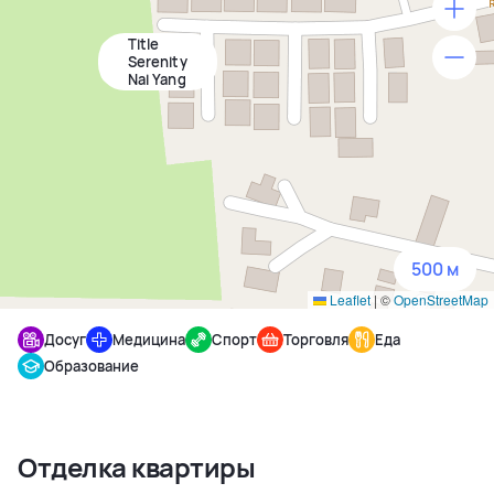
Title
500 м
Serenity
Nai Yang
1500 м
3 км
5 км
500 м
Leaflet
|
©
OpenStreetMap
Досуг
Медицина
Спорт
Торговля
Еда
Образование
Отделка квартиры