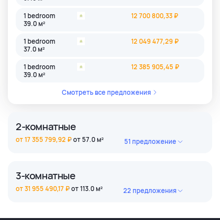
1 bedroom
12 700 800,33 ₽
39.0 м²
1 bedroom
12 049 477,29 ₽
37.0 м²
1 bedroom
12 385 905,45 ₽
39.0 м²
Смотреть все предложения
2-комнатные
от 17 355 799,92 ₽
от 57.0 м²
51 предложение
2 bedroom
18 606 668,46 ₽
61.0 м²
3-комнатные
2 bedroom
17 355 799,92 ₽
от 31 955 490,17 ₽
от 113.0 м²
22 предложения
61.0 м²
3 bedroom
35 090 371,85 ₽
2 bedroom
18 606 668,46 ₽
119.0 м²