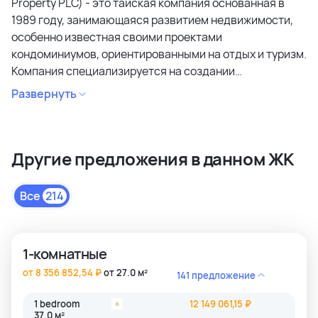
Property PLC) - это тайская компания основанная в
1989 году, занимающаяся развитием недвижимости,
особенно известная своими проектами
кондоминиумов, ориентированными на отдых и туризм.
Компания специализируется на создании
кондоминиумов в привлекательных районах, уделяя
Развернуть
особое внимание дизайну, качеству строительства и
созданию атмосферы спокойствия и релаксации.
Является лидером рынка и специализируется на
Другие предложения в данном ЖК
коммерческих объектах и жилой недвижимости
высокого качества в сегментах недвижимости
премиального и среднего класса. Среди районов
Все
214
застройки как престижные комьюнити Бангкока, так и
популярные туристические зоны Пхукета и Паттайи.
1-комнатные
от 8 356 852,54 ₽
от 27.0 м²
141 предложение
1 bedroom
12 149 061,15 ₽
37.0 м²