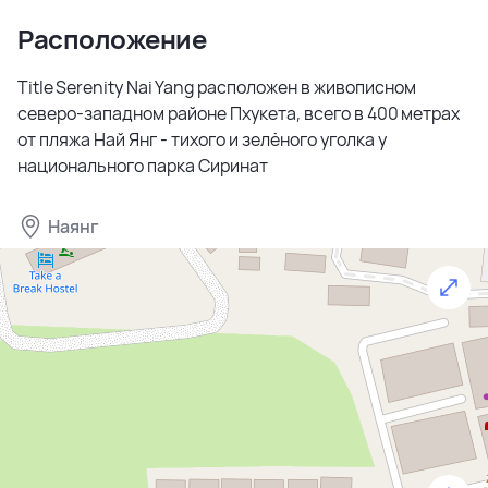
Расположение
Title Serenity Nai Yang расположен в живописном
северо-западном районе Пхукета, всего в 400 метрах
от пляжа Най Янг - тихого и зелёного уголка у
национального парка Сиринат
Наянг