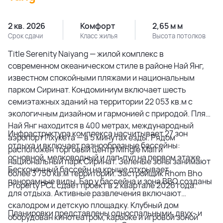
2 кв. 2026
Комфорт
2,65 м м
Срок сдачи
Класс жилья
Высота потолков
Title Serenity Naiyang — жилой комплекс в
современном океаническом стиле в районе Най Янг,
известном спокойными пляжами и национальным
парком Сиринат. Кондоминиум включает шесть
семиэтажных зданий на территории 22 053 кв.м с
экологичным дизайном и гармонией с природой. Пляж
Най Янг находится в 400 метрах, международный
Инфраструктура комплекса насчитывает 27 зон
аэропорт Пхукета — в 5 минутах езды. Рядом
отдыха и включает разнообразные бассейны:
расположен торговый центр Mingle Mall и
основной, мелководный и лап-пул на первом этаже.
национальный парк Сиринат. Зеленые зоны занимают
Бесконечный бассейн на крыше открывает
более 3 750 кв.м территории. Застройщик Rhom Bho
панорамные виды. Бар у бассейна и зона BBQ созданы
Property PCL сдает проект в 2 квартале 2026 года.
для отдыха. Активные развлечения включают
скалодром и детскую площадку. Клубный дом
Планировки представлены односпальными, двух- и
оборудован кинотеатром, караоке и игровой зоной