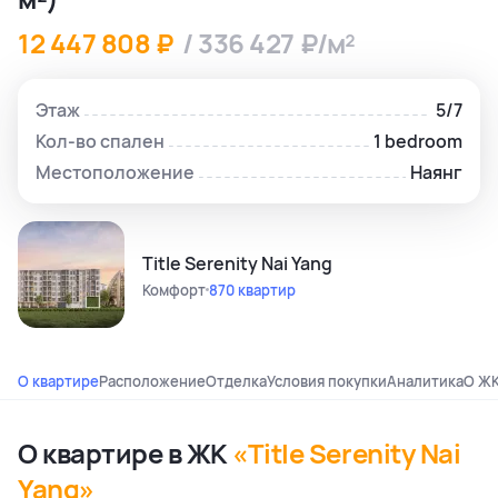
12 447 808 ₽
/ 336 427 ₽/м²
Этаж
5/7
Кол-во спален
1 bedroom
Местоположение
Наянг
Title Serenity Nai Yang
Комфорт
870 квартир
О квартире
Расположение
Отделка
Условия покупки
Аналитика
О Ж
О квартире в ЖК
«Title Serenity Nai
Yang»