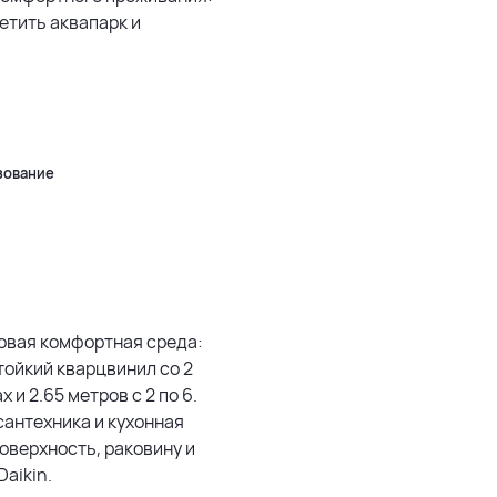
етить аквапарк и
5 км
500 м
Leaflet
|
©
OpenStreetMap
зование
товая комфортная среда:
тойкий кварцвинил со 2
х и 2.65 метров с 2 по 6.
сантехника и кухонная
оверхность, раковину и
aikin.