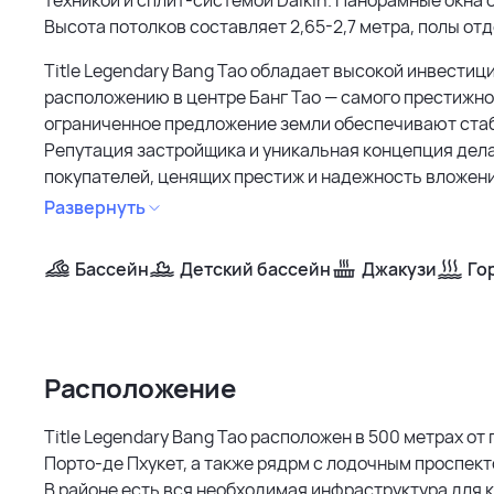
Высота потолков составляет 2,65-2,7 метра, полы о
Title Legendary Bang Tao обладает высокой инвести
расположению в центре Банг Тао — самого престижног
ограниченное предложение земли обеспечивают ста
Репутация застройщика и уникальная концепция дел
покупателей, ценящих престиж и надежность вложени
Развернуть
Бассейн
Детский бассейн
Джакузи
Го
Расположение
Title Legendary Bang Tao расположен в 500 метрах от
Порто-де Пхукет, а также рядрм с лодочным проспект
В районе есть вся необходимая инфраструктура для