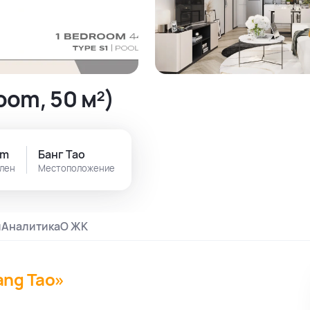
oom, 50 м²)
om
Банг Тао
ален
Местоположение
и
Аналитика
О ЖК
ang Tao»