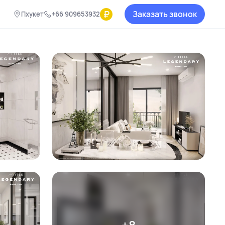
₽
Заказать звонок
Пхукет
+66 909653932
+8