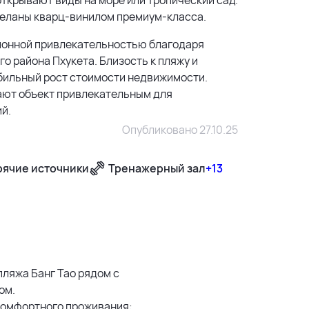
тделаны кварц-винилом премиум-класса.
ционной привлекательностью благодаря
о района Пхукета. Близость к пляжу и
бильный рост стоимости недвижимости.
ают объект привлекательным для
й.
Опубликовано 27.10.25
рячие источники
Тренажерный зал
+13
500 м
1500 м
 пляжа Банг Тао рядом с
ом.
3 км
 комфортного проживания: