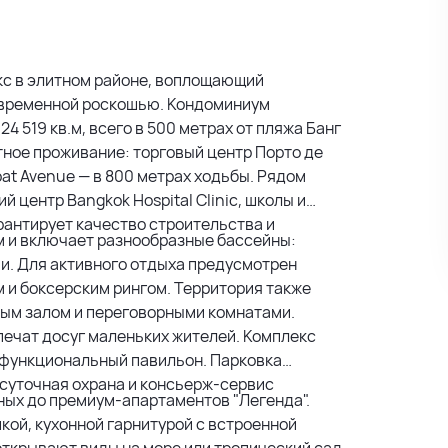
екс в элитном районе, воплощающий
овременной роскошью. Кондоминиум
 519 кв.м, всего в 500 метрах от пляжа Банг
ное проживание: торговый центр Порто де
oat Avenue — в 800 метрах ходьбы. Рядом
центр Bangkok Hospital Clinic, школы и
рантирует качество строительства и
м и включает разнообразные бассейны:
ми. Для активного отдыха предусмотрен
 и боксерским рингом. Территория также
ым залом и переговорными комнатами.
печат досуг маленьких жителей. Комплекс
офункциональный павильон. Парковка
суточная охрана и консьерж-сервис
ых до премиум-апартаментов "Легенда".
ой, кухонной гарнитурой с встроенной
открывают виды на море или тропический сад.