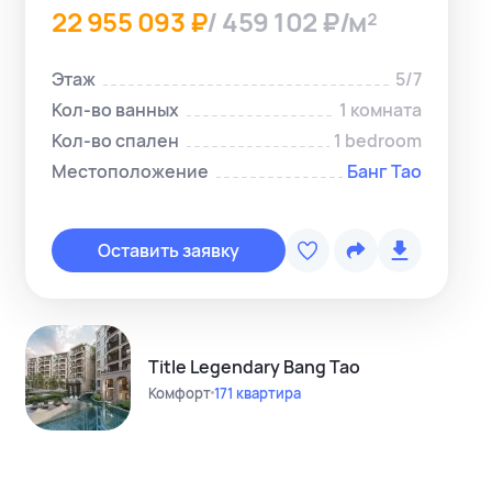
22 955 093 ₽
/ 459 102 ₽/м²
Этаж
5/7
Кол-во ванных
1 комната
Кол-во спален
1 bedroom
Местоположение
Банг Тао
Копировать с
Telegram-ме
Оставить заявку
WhatsApp-м
Instagram
Telegram-кан
Title Legendary Bang Tao
Комфорт
171 квартира