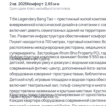
2 кв. 2025
Комфорт
2,65 м м
Срок сдачи
Класс жилья
Высота потолков
Title Legendary Bang Tao — престижный жилой компл
вневременной классический дизайн в сочетании с с
включает девять семиэтажных зданий на территории 24
Тао. Развитая инфраструктура обеспечивает комфорт
Пхукет находится в 700 метрах, торговый комплекс B
расположены международные рестораны, медицинский 
супермаркеты. Застройщик Rhom Bho Property PCL га
Инфраструктура комплекса занимает более 9 950 кв.
своевременную сдачу.
детский, ленивую реку и джакузи с водными каскада
современный фитнес-центр, дополненный йога-залом
оборудована коворкинг-пространствами, библиотечн
Детский клуб, игровые площадки и водная горка обес
включает театральный зал, гольф-симулятор и мног
представлена наземными и крытыми местами. Кругло
Квартиры представлены планировками от односпальн
гарантируют безопасность.
Каждая квартира оборудована современной сантехник
техникой и сплит-системой Daikin. Панорамные окна 