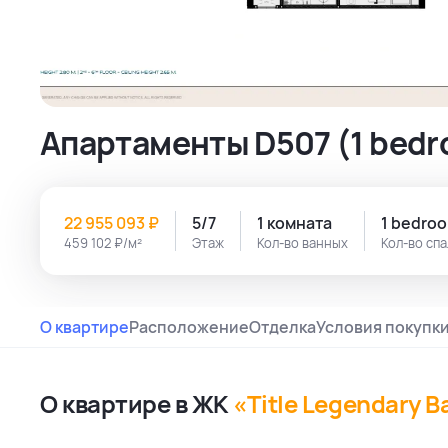
Апартаменты D507 (1 bedr
22 955 093 ₽
5/7
1 комната
1 bedro
459 102 ₽/м²
Этаж
Кол-во ванных
Кол-во сп
О квартире
Расположение
Отделка
Условия покупк
О квартире в ЖК
«Title Legendary B