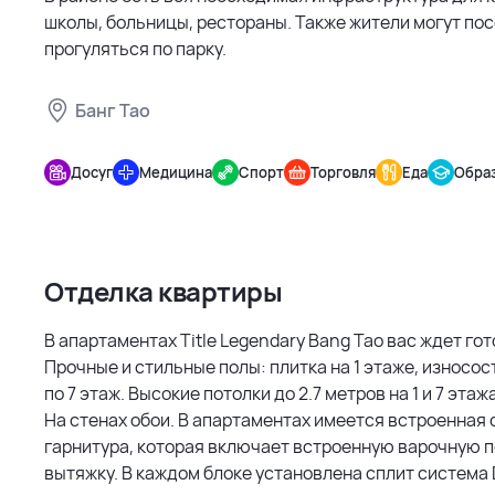
школы, больницы, рестораны. Также жители могут пос
прогуляться по парку.
Банг Тао
Title
Legendary
Досуг
Медицина
Спорт
Торговля
Еда
Обра
Bang Tao
Отделка квартиры
В апартаментах Title Legendary Bang Tao вас ждет го
Прочные и стильные полы: плитка на 1 этаже, износос
по 7 этаж. Высокие потолки до 2.7 метров на 1 и 7 этажа
На стенах обои. В апартаментах имеется встроенная 
гарнитура, которая включает встроенную варочную п
вытяжку. В каждом блоке установлена сплит система D