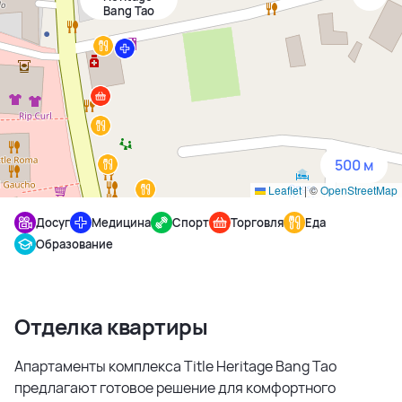
Bang Tao
1500 м
3 км
5 км
500 м
Leaflet
|
©
OpenStreetMap
Досуг
Медицина
Спорт
Торговля
Еда
Образование
Отделка квартиры
Апартаменты комплекса Title Heritage Bang Tao
предлагают готовое решение для комфортного