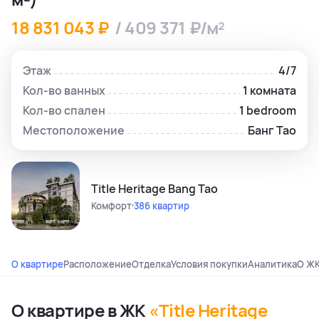
18 831 043 ₽
/ 409 371 ₽/м²
Этаж
4/7
Кол-во ванных
1 комната
Кол-во спален
1 bedroom
Местоположение
Банг Тао
Title Heritage Bang Tao
Комфорт
386 квартир
О квартире
Расположение
Отделка
Условия покупки
Аналитика
О Ж
О квартире в ЖК
«Title Heritage