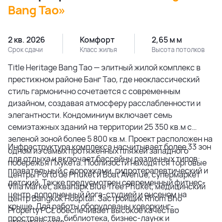
Bang Tao»
2 кв. 2026
Комфорт
2,65 м м
Срок сдачи
Класс жилья
Высота потолков
Title Heritage Bang Tao — элитный жилой комплекс в
престижном районе Банг Тао, где неоклассический
стиль гармонично сочетается с современным
дизайном, создавая атмосферу расслабленности и
элегантности. Кондоминиум включает семь
семиэтажных зданий на территории 25 350 кв.м с
зеленой зоной более 5 800 кв.м. Проект расположен на
Инфраструктура комплекса насчитывает более 33 зон
одном из самых протяженных пляжей западного
для отдыха и включает бассейны различных типов:
побережья Пхукета. Поблизости находятся торговые
плавательный с дорожками, гидротерапевтический и
центры Porto de Phuket и Boat Avenue, супермаркет
детский. Также предусмотрен современный фитнес-
Villa Market, аквапарк Blue Tree Phuket, медицинский
центр, дополненный йога-студией и онсеном на
центр Bangkok Hospital. Застройщик Rhom Bho
крыше. Для работы оборудованы коворкинг-
Property PCL обеспечивает высокое качество
пространства, библиотека, бизнес-лаунж и
строительства.