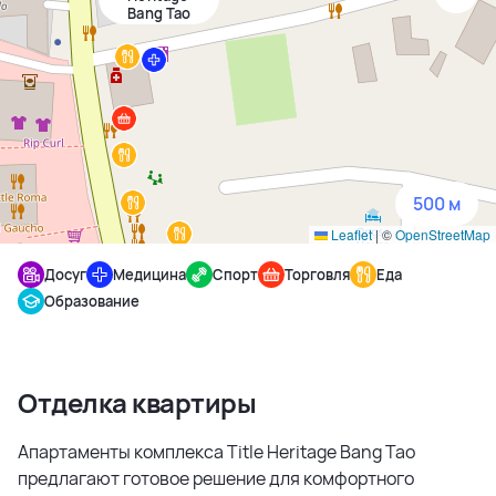
Bang Tao
1500 м
3 км
5 км
500 м
Leaflet
|
©
OpenStreetMap
Досуг
Медицина
Спорт
Торговля
Еда
Образование
Отделка квартиры
Апартаменты комплекса Title Heritage Bang Tao
предлагают готовое решение для комфортного