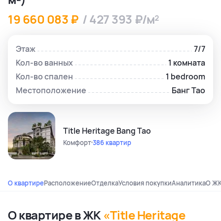
19 660 083 ₽
/ 427 393 ₽/м²
Этаж
7/7
Кол-во ванных
1 комната
Кол-во спален
1 bedroom
Местоположение
Банг Тао
Title Heritage Bang Tao
Комфорт
386 квартир
О квартире
Расположение
Отделка
Условия покупки
Аналитика
О Ж
О квартире в ЖК
«Title Heritage