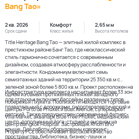
Bang Tao»
2 кв. 2026
Комфорт
2,65 м м
Срок сдачи
Класс жилья
Высота потолков
Title Heritage Bang Tao — элитный жилой комплекс в
престижном районе Банг Тао, где неоклассический
стиль гармонично сочетается с современным
дизайном, создавая атмосферу расслабленности и
элегантности. Кондоминиум включает семь
семиэтажных зданий на территории 25 350 кв.м с
зеленой зоной более 5 800 кв.м. Проект расположен на
Инфраструктура комплекса насчитывает более 33 зон
одном из самых протяженных пляжей западного
для отдыха и включает бассейны различных типов:
побережья Пхукета. Поблизости находятся торговые
плавательный с дорожками, гидротерапевтический и
центры Porto de Phuket и Boat Avenue, супермаркет
детский. Также предусмотрен современный фитнес-
Villa Market, аквапарк Blue Tree Phuket, медицинский
центр, дополненный йога-студией и онсеном на
центр Bangkok Hospital. Застройщик Rhom Bho
крыше. Для работы оборудованы коворкинг-
Property PCL обеспечивает высокое качество
пространства, библиотека, бизнес-лаунж и
строительства.