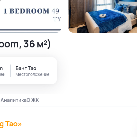
oom, 36 м²)
om
Банг Тао
лен
Местоположение
и
Аналитика
О ЖК
ng Tao»