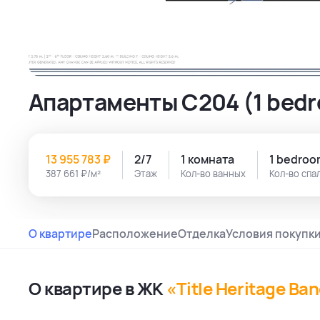
Апартаменты C204 (1 bedr
13 955 783 ₽
2/7
1 комната
1 bedro
387 661 ₽/м²
Этаж
Кол-во ванных
Кол-во спа
О квартире
Расположение
Отделка
Условия покупк
О квартире в ЖК
«Title Heritage Ba