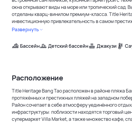
окна открывают виды на море или тропический сад. Вы
отделаны кварц-винилом премиум-класса. Title Heri
инвестиционную привлекательность в самом престижн
Тао, развитая инфраструктура и ограниченное пред
Развернуть
стоимости недвижимости. Неоклассический дизайн, 
застройщика делают комплекс привлекательным для 
Бассейн
Детский бассейн
Джакузи
Са
надежность инвестиций.
Расположение
Title Heritage Bang Tao расположен в районе пляжа Ба
протяжённых и престижных пляжей на западном побе
Район сочетает в себе атмосферу уединённого отдых
инфраструктуры: поблизости находятся торговый цент
супермаркет Villa Market, а также множество кафе, сп