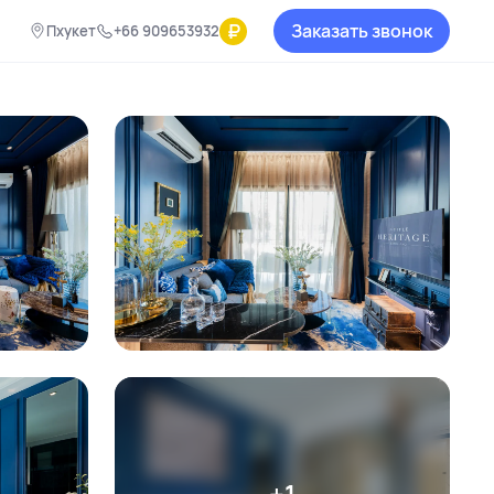
₽
Заказать звонок
Пхукет
+66 909653932
+1