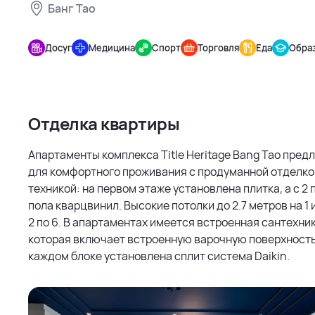
Банг Тао
Title
Heritage
Досуг
Медицина
Спорт
Торговля
Еда
Обра
Bang Tao
Отделка квартиры
Апартаменты комплекса Title Heritage Bang Tao пред
для комфортного проживания с продуманной отделко
техникой: на первом этаже установлена плитка, а с 2 
пола кварцвинил. Высокие потолки до 2.7 метров на 1 и
2 по 6. В апартаментах имеется встроенная сантехник
которая включает встроенную варочную поверхность,
каждом блоке установлена сплит система Daikin.