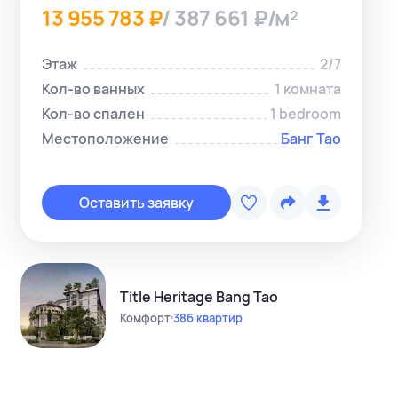
13 955 783 ₽
/ 387 661 ₽/м²
Этаж
2/7
Кол-во ванных
1 комната
Кол-во спален
1 bedroom
Местоположение
Банг Тао
Копировать с
Telegram-ме
Оставить заявку
WhatsApp-м
Instagram
Telegram-кан
Title Heritage Bang Tao
Комфорт
386 квартир