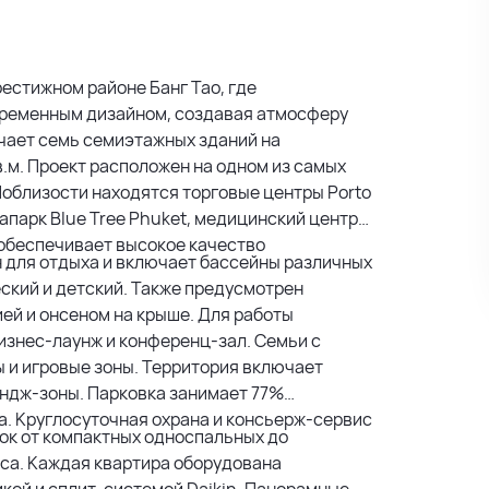
рестижном районе Банг Тао, где
временным дизайном, создавая атмосферу
чает семь семиэтажных зданий на
кв.м. Проект расположен на одном из самых
облизости находятся торговые центры Porto
квапарк Blue Tree Phuket, медицинский центр
 обеспечивает высокое качество
 для отдыха и включает бассейны различных
ский и детский. Также предусмотрен
ей и онсеном на крыше. Для работы
изнес-лаунж и конференц-зал. Семьи с
 и игровые зоны. Территория включает
ундж-зоны. Парковка занимает 77%
. Круглосуточная охрана и консьерж-сервис
ок от компактных односпальных до
са. Каждая квартира оборудована
икой и сплит-системой Daikin. Панорамные