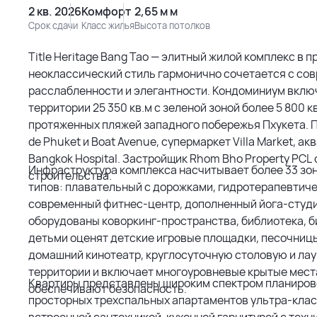
2 кв. 2026
Комфорт
2,65 м м
Срок сдачи
Класс жилья
Высота потолков
Title Heritage Bang Tao — элитный жилой комплекс в п
неоклассический стиль гармонично сочетается с со
расслабленности и элегантности. Кондоминиум вклю
территории 25 350 кв.м с зеленой зоной более 5 800 
протяженных пляжей западного побережья Пхукета. П
de Phuket и Boat Avenue, супермаркет Villa Market, а
Bangkok Hospital. Застройщик Rhom Bho Property PCL
Инфраструктура комплекса насчитывает более 33 зон
строительства.
типов: плавательный с дорожками, гидротерапевтиче
современный фитнес-центр, дополненный йога-студи
оборудованы коворкинг-пространства, библиотека, б
детьми оценят детские игровые площадки, песочницы
домашний кинотеатр, круглосуточную столовую и ла
территории и включает многоуровневые крытые места
Квартиры представлены широким спектром планиров
обеспечивают безопасность.
просторных трехспальных апартаментов ультра-клас
встроенной сантехникой, кухонной гарнитурой с техн