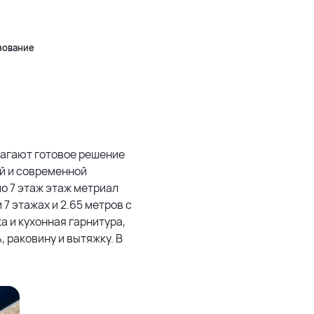
500 м
Leaflet
|
©
OpenStreetMap
зование
лагают готовое решение
й и современной
по 7 этаж этаж метриал
 7 этажах и 2.65 метров с
а и кухонная гарнитура,
 раковину и вытяжку. В