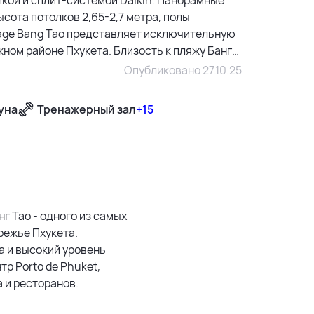
сота потолков 2,65-2,7 метра, полы
tage Bang Tao представляет исключительную
ом районе Пхукета. Близость к пляжу Банг
ложение земли обеспечивают стабильный рост
Опубликовано 27.10.25
качество материалов и репутация
покупателей, ценящих наследие и
уна
Тренажерный зал
+15
500 м
1500 м
нг Тао - одного из самых
режье Пхукета.
3 км
а и высокий уровень
р Porto de Phuket,
5 км
а и ресторанов.