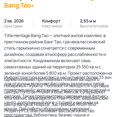
Bang Tao»
2 кв. 2026
Комфорт
2,65 м м
Срок сдачи
Класс жилья
Высота потолков
Title Heritage Bang Tao — элитный жилой комплекс в
престижном районе Банг Тао, где неоклассический
стиль гармонично сочетается с современным
дизайном, создавая атмосферу расслабленности и
элегантности. Кондоминиум включает семь
семиэтажных зданий на территории 25 350 кв.м с
зеленой зоной более 5 800 кв.м. Проект расположен на
Инфраструктура комплекса насчитывает более 33 зон
одном из самых протяженных пляжей западного
для отдыха и включает бассейны различных типов:
побережья Пхукета. Поблизости находятся торговые
плавательный с дорожками, гидротерапевтический и
центры Porto de Phuket и Boat Avenue, супермаркет
детский. Также предусмотрен современный фитнес-
Villa Market, аквапарк Blue Tree Phuket, медицинский
центр, дополненный йога-студией и онсеном на
центр Bangkok Hospital. Застройщик Rhom Bho
крыше. Для работы оборудованы коворкинг-
Property PCL обеспечивает высокое качество
пространства, библиотека, бизнес-лаунж и
строительства.