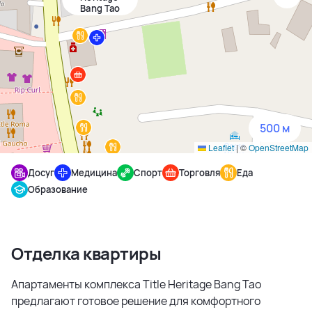
Bang Tao
1500 м
3 км
5 км
500 м
Leaflet
|
©
OpenStreetMap
Досуг
Медицина
Спорт
Торговля
Еда
Образование
Отделка квартиры
Апартаменты комплекса Title Heritage Bang Tao
предлагают готовое решение для комфортного