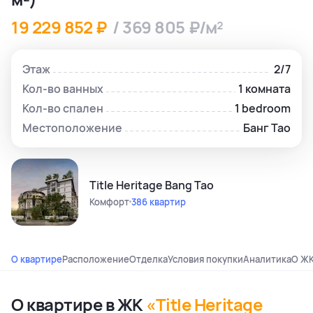
19 229 852 ₽
/ 369 805 ₽/м²
Этаж
2/7
Кол-во ванных
1 комната
Кол-во спален
1 bedroom
Местоположение
Банг Тао
Title Heritage Bang Tao
Комфорт
386 квартир
О квартире
Расположение
Отделка
Условия покупки
Аналитика
О Ж
О квартире в ЖК
«Title Heritage