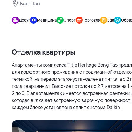
Банг Тао
Title
Heritage
Досуг
Медицина
Спорт
Торговля
Еда
Обра
Bang Tao
Отделка квартиры
Апартаменты комплекса Title Heritage Bang Tao пред
для комфортного проживания с продуманной отделко
техникой: на первом этаже установлена плитка, а с 2 
пола кварцвинил. Высокие потолки до 2.7 метров на 1 и
2 по 6. В апартаментах имеется встроенная сантехник
которая включает встроенную варочную поверхность,
каждом блоке установлена сплит система Daikin.