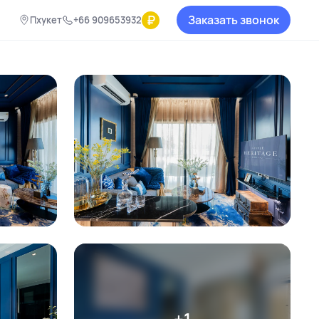
₽
Заказать звонок
Пхукет
+66 909653932
+1