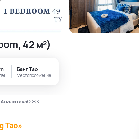
oom, 42 м²)
om
Банг Тао
ален
Местоположение
и
Аналитика
О ЖК
ng Tao»