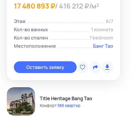
17 480 893 ₽
/ 416 212 ₽/м²
Этаж
6/7
Кол-во ванных
1 комната
Кол-во спален
1 bedroom
Местоположение
Банг Тао
Копировать с
Telegram-ме
Оставить заявку
WhatsApp-м
Instagram
Telegram-кан
Title Heritage Bang Tao
Комфорт
386 квартир