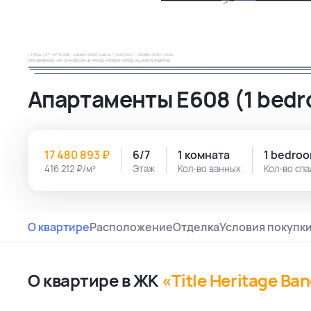
Апартаменты E608 (1 bedr
17 480 893 ₽
6/7
1 комната
1 bedro
416 212 ₽/м²
Этаж
Кол-во ванных
Кол-во сп
О квартире
Расположение
Отделка
Условия покупк
О квартире в ЖК
«Title Heritage Ba