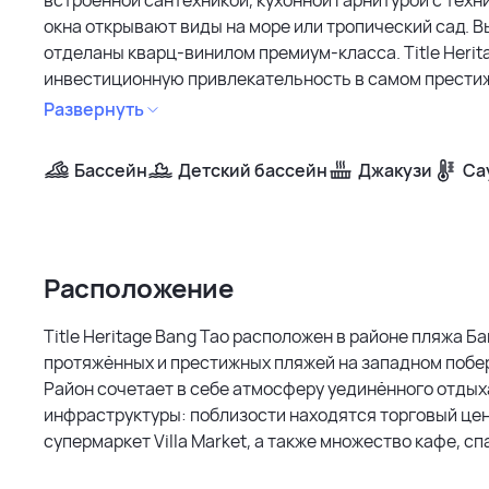
окна открывают виды на море или тропический сад. Вы
отделаны кварц-винилом премиум-класса. Title Heri
инвестиционную привлекательность в самом престижн
Тао, развитая инфраструктура и ограниченное пред
Развернуть
стоимости недвижимости. Неоклассический дизайн, 
застройщика делают комплекс привлекательным для 
Бассейн
Детский бассейн
Джакузи
Са
надежность инвестиций.
Расположение
Title Heritage Bang Tao расположен в районе пляжа Ба
протяжённых и престижных пляжей на западном побе
Район сочетает в себе атмосферу уединённого отдых
инфраструктуры: поблизости находятся торговый цент
супермаркет Villa Market, а также множество кафе, сп