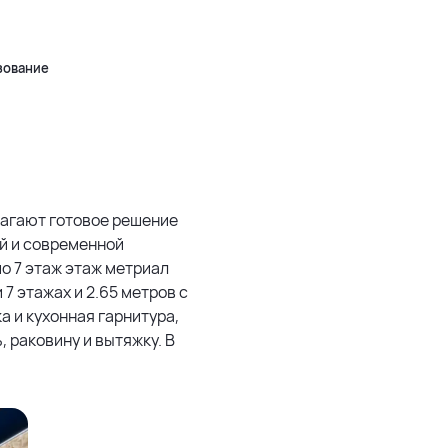
500 м
Leaflet
|
©
OpenStreetMap
зование
лагают готовое решение
й и современной
по 7 этаж этаж метриал
 7 этажах и 2.65 метров с
а и кухонная гарнитура,
 раковину и вытяжку. В