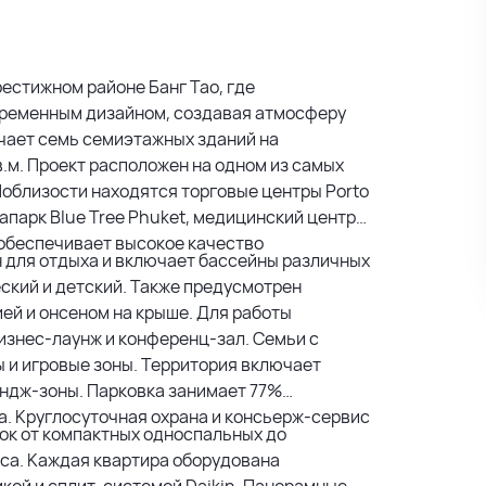
рестижном районе Банг Тао, где
временным дизайном, создавая атмосферу
чает семь семиэтажных зданий на
кв.м. Проект расположен на одном из самых
облизости находятся торговые центры Porto
квапарк Blue Tree Phuket, медицинский центр
 обеспечивает высокое качество
 для отдыха и включает бассейны различных
ский и детский. Также предусмотрен
ей и онсеном на крыше. Для работы
изнес-лаунж и конференц-зал. Семьи с
 и игровые зоны. Территория включает
ундж-зоны. Парковка занимает 77%
. Круглосуточная охрана и консьерж-сервис
ок от компактных односпальных до
са. Каждая квартира оборудована
икой и сплит-системой Daikin. Панорамные