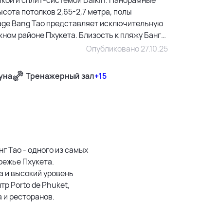
сота потолков 2,65-2,7 метра, полы
tage Bang Tao представляет исключительную
ом районе Пхукета. Близость к пляжу Банг
ложение земли обеспечивают стабильный рост
Опубликовано 27.10.25
качество материалов и репутация
покупателей, ценящих наследие и
уна
Тренажерный зал
+15
500 м
1500 м
нг Тао - одного из самых
режье Пхукета.
3 км
а и высокий уровень
р Porto de Phuket,
5 км
а и ресторанов.