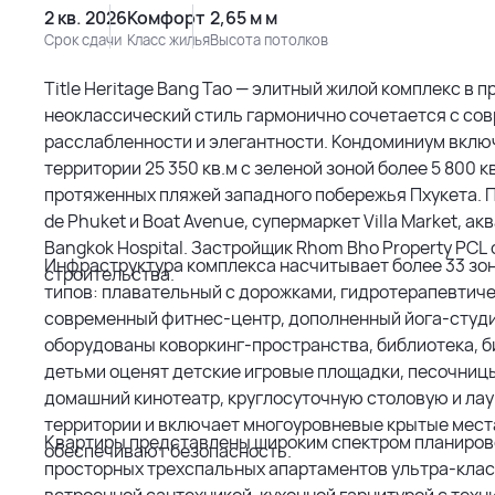
2 кв. 2026
Комфорт
2,65 м м
Срок сдачи
Класс жилья
Высота потолков
Title Heritage Bang Tao — элитный жилой комплекс в п
неоклассический стиль гармонично сочетается с со
расслабленности и элегантности. Кондоминиум вклю
территории 25 350 кв.м с зеленой зоной более 5 800 
протяженных пляжей западного побережья Пхукета. П
de Phuket и Boat Avenue, супермаркет Villa Market, а
Bangkok Hospital. Застройщик Rhom Bho Property PCL
Инфраструктура комплекса насчитывает более 33 зон
строительства.
типов: плавательный с дорожками, гидротерапевтиче
современный фитнес-центр, дополненный йога-студи
оборудованы коворкинг-пространства, библиотека, б
детьми оценят детские игровые площадки, песочницы
домашний кинотеатр, круглосуточную столовую и ла
территории и включает многоуровневые крытые места
Квартиры представлены широким спектром планиров
обеспечивают безопасность.
просторных трехспальных апартаментов ультра-клас
встроенной сантехникой, кухонной гарнитурой с техн