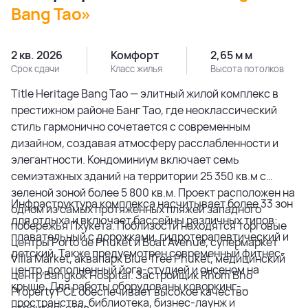
Bang Tao»
2 кв. 2026
Комфорт
2,65 м м
Срок сдачи
Класс жилья
Высота потолков
Title Heritage Bang Tao — элитный жилой комплекс в
престижном районе Банг Тао, где неоклассический
стиль гармонично сочетается с современным
дизайном, создавая атмосферу расслабленности и
элегантности. Кондоминиум включает семь
семиэтажных зданий на территории 25 350 кв.м с
зеленой зоной более 5 800 кв.м. Проект расположен на
Инфраструктура комплекса насчитывает более 33 зон
одном из самых протяженных пляжей западного
для отдыха и включает бассейны различных типов:
побережья Пхукета. Поблизости находятся торговые
плавательный с дорожками, гидротерапевтический и
центры Porto de Phuket и Boat Avenue, супермаркет
детский. Также предусмотрен современный фитнес-
Villa Market, аквапарк Blue Tree Phuket, медицинский
центр, дополненный йога-студией и онсеном на
центр Bangkok Hospital. Застройщик Rhom Bho
крыше. Для работы оборудованы коворкинг-
Property PCL обеспечивает высокое качество
пространства, библиотека, бизнес-лаунж и
строительства.