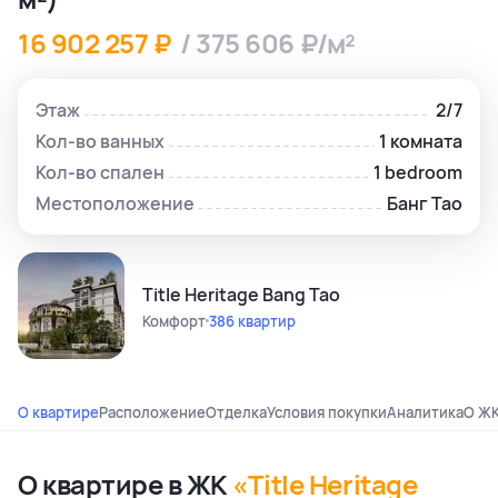
16 902 257 ₽
/ 375 606 ₽/м²
Этаж
2/7
Кол-во ванных
1 комната
Кол-во спален
1 bedroom
Местоположение
Банг Тао
Title Heritage Bang Tao
Комфорт
386 квартир
О квартире
Расположение
Отделка
Условия покупки
Аналитика
О Ж
О квартире в ЖК
«Title Heritage