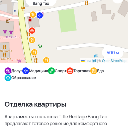
Bang Tao
1500 м
3 км
5 км
500 м
Leaflet
|
©
OpenStreetMap
Досуг
Медицина
Спорт
Торговля
Еда
Образование
Отделка квартиры
Апартаменты комплекса Title Heritage Bang Tao
предлагают готовое решение для комфортного