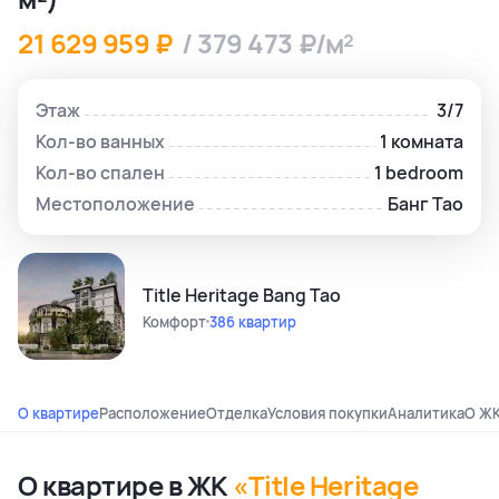
21 629 959 ₽
/ 379 473 ₽/м²
Этаж
3/7
Кол-во ванных
1 комната
Кол-во спален
1 bedroom
Местоположение
Банг Тао
Title Heritage Bang Tao
Комфорт
386 квартир
О квартире
Расположение
Отделка
Условия покупки
Аналитика
О Ж
О квартире в ЖК
«Title Heritage