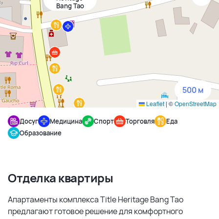
Bang Tao
1500 м
3 км
5 км
500 м
Leaflet
|
©
OpenStreetMap
Досуг
Медицина
Спорт
Торговля
Еда
Образование
Отделка квартиры
Апартаменты комплекса Title Heritage Bang Tao
предлагают готовое решение для комфортного