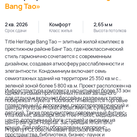
Bang Tao»
2 кв. 2026
Комфорт
2,65 м м
Срок сдачи
Класс жилья
Высота потолков
Title Heritage Bang Tao — элитный жилой комплекс в
престижном районе Банг Тао, где неоклассический
стиль гармонично сочетается с современным
дизайном, создавая атмосферу расслабленности и
элегантности. Кондоминиум включает семь
семиэтажных зданий на территории 25 350 кв.м с
зеленой зоной более 5 800 кв.м. Проект расположен на
Инфраструктура комплекса насчитывает более 33 зон
одном из самых протяженных пляжей западного
для отдыха и включает бассейны различных типов:
побережья Пхукета. Поблизости находятся торговые
плавательный с дорожками, гидротерапевтический и
центры Porto de Phuket и Boat Avenue, супермаркет
детский. Также предусмотрен современный фитнес-
Villa Market, аквапарк Blue Tree Phuket, медицинский
центр, дополненный йога-студией и онсеном на
центр Bangkok Hospital. Застройщик Rhom Bho
крыше. Для работы оборудованы коворкинг-
Property PCL обеспечивает высокое качество
пространства, библиотека, бизнес-лаунж и
строительства.