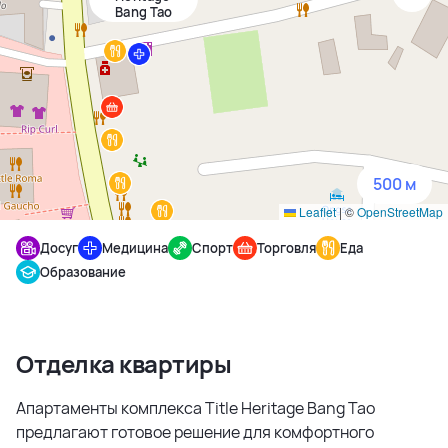
Bang Tao
1500 м
3 км
5 км
500 м
Leaflet
|
©
OpenStreetMap
Досуг
Медицина
Спорт
Торговля
Еда
Образование
Отделка квартиры
Апартаменты комплекса Title Heritage Bang Tao
предлагают готовое решение для комфортного