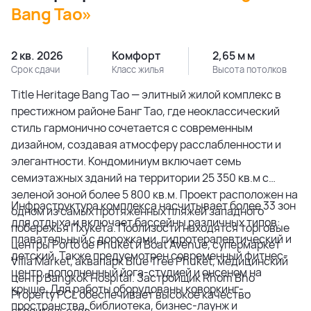
Bang Tao»
2 кв. 2026
Комфорт
2,65 м м
Срок сдачи
Класс жилья
Высота потолков
Title Heritage Bang Tao — элитный жилой комплекс в
престижном районе Банг Тао, где неоклассический
стиль гармонично сочетается с современным
дизайном, создавая атмосферу расслабленности и
элегантности. Кондоминиум включает семь
семиэтажных зданий на территории 25 350 кв.м с
зеленой зоной более 5 800 кв.м. Проект расположен на
Инфраструктура комплекса насчитывает более 33 зон
одном из самых протяженных пляжей западного
для отдыха и включает бассейны различных типов:
побережья Пхукета. Поблизости находятся торговые
плавательный с дорожками, гидротерапевтический и
центры Porto de Phuket и Boat Avenue, супермаркет
детский. Также предусмотрен современный фитнес-
Villa Market, аквапарк Blue Tree Phuket, медицинский
центр, дополненный йога-студией и онсеном на
центр Bangkok Hospital. Застройщик Rhom Bho
крыше. Для работы оборудованы коворкинг-
Property PCL обеспечивает высокое качество
пространства, библиотека, бизнес-лаунж и
строительства.