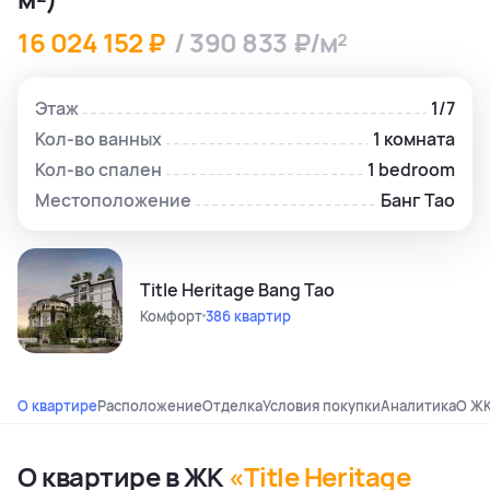
16 024 152 ₽
/ 390 833 ₽/м²
Этаж
1/7
Кол-во ванных
1 комната
Кол-во спален
1 bedroom
Местоположение
Банг Тао
Title Heritage Bang Tao
Комфорт
386 квартир
О квартире
Расположение
Отделка
Условия покупки
Аналитика
О Ж
О квартире в ЖК
«Title Heritage