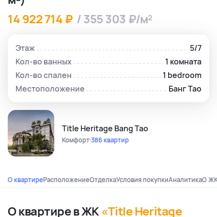
14 922 714 ₽
/ 355 303 ₽/м²
Этаж
5/7
Кол-во ванных
1 комната
Кол-во спален
1 bedroom
Местоположение
Банг Тао
Title Heritage Bang Tao
Комфорт
386 квартир
О квартире
Расположение
Отделка
Условия покупки
Аналитика
О Ж
О квартире в ЖК
«Title Heritage