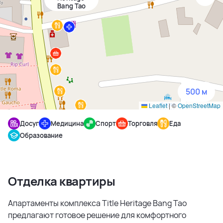
Bang Tao
1500 м
3 км
5 км
500 м
Leaflet
|
©
OpenStreetMap
Досуг
Медицина
Спорт
Торговля
Еда
Образование
Отделка квартиры
Апартаменты комплекса Title Heritage Bang Tao
предлагают готовое решение для комфортного