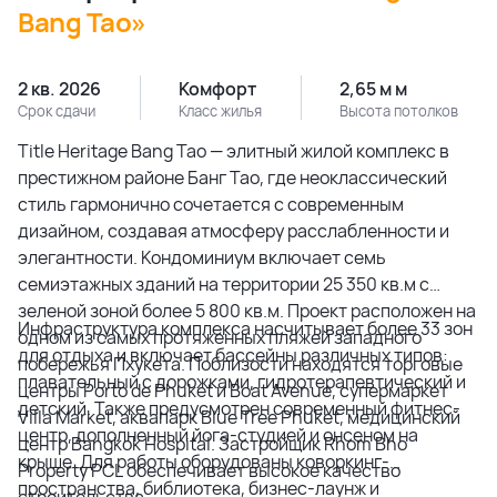
Bang Tao»
2 кв. 2026
Комфорт
2,65 м м
Срок сдачи
Класс жилья
Высота потолков
Title Heritage Bang Tao — элитный жилой комплекс в
престижном районе Банг Тао, где неоклассический
стиль гармонично сочетается с современным
дизайном, создавая атмосферу расслабленности и
элегантности. Кондоминиум включает семь
семиэтажных зданий на территории 25 350 кв.м с
зеленой зоной более 5 800 кв.м. Проект расположен на
Инфраструктура комплекса насчитывает более 33 зон
одном из самых протяженных пляжей западного
для отдыха и включает бассейны различных типов:
побережья Пхукета. Поблизости находятся торговые
плавательный с дорожками, гидротерапевтический и
центры Porto de Phuket и Boat Avenue, супермаркет
детский. Также предусмотрен современный фитнес-
Villa Market, аквапарк Blue Tree Phuket, медицинский
центр, дополненный йога-студией и онсеном на
центр Bangkok Hospital. Застройщик Rhom Bho
крыше. Для работы оборудованы коворкинг-
Property PCL обеспечивает высокое качество
пространства, библиотека, бизнес-лаунж и
строительства.