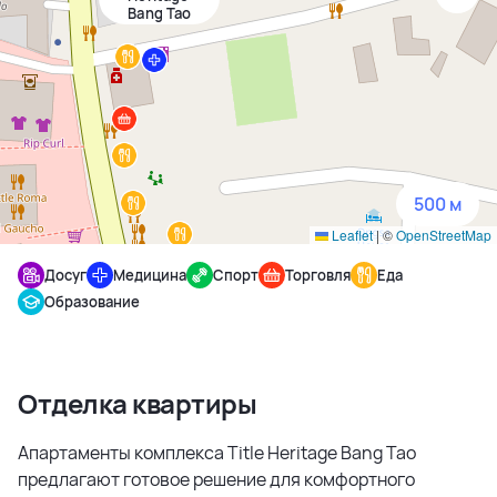
Bang Tao
1500 м
3 км
5 км
500 м
Leaflet
|
©
OpenStreetMap
Досуг
Медицина
Спорт
Торговля
Еда
Образование
Отделка квартиры
Апартаменты комплекса Title Heritage Bang Tao
предлагают готовое решение для комфортного