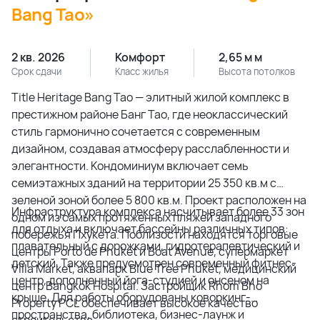
Bang Tao»
2 кв. 2026
Комфорт
2,65 м м
Срок сдачи
Класс жилья
Высота потолков
Title Heritage Bang Tao — элитный жилой комплекс в
престижном районе Банг Тао, где неоклассический
стиль гармонично сочетается с современным
дизайном, создавая атмосферу расслабленности и
элегантности. Кондоминиум включает семь
семиэтажных зданий на территории 25 350 кв.м с
зеленой зоной более 5 800 кв.м. Проект расположен на
Инфраструктура комплекса насчитывает более 33 зон
одном из самых протяженных пляжей западного
для отдыха и включает бассейны различных типов:
побережья Пхукета. Поблизости находятся торговые
плавательный с дорожками, гидротерапевтический и
центры Porto de Phuket и Boat Avenue, супермаркет
детский. Также предусмотрен современный фитнес-
Villa Market, аквапарк Blue Tree Phuket, медицинский
центр, дополненный йога-студией и онсеном на
центр Bangkok Hospital. Застройщик Rhom Bho
крыше. Для работы оборудованы коворкинг-
Property PCL обеспечивает высокое качество
пространства, библиотека, бизнес-лаунж и
строительства.