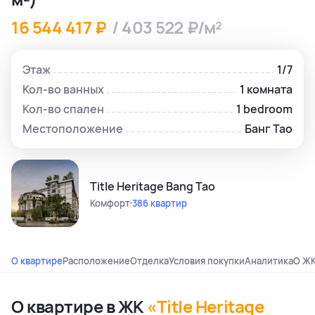
16 544 417 ₽
/ 403 522 ₽/м²
Этаж
1/7
Кол-во ванных
1 комната
Кол-во спален
1 bedroom
Местоположение
Банг Тао
Title Heritage Bang Tao
Комфорт
386 квартир
О квартире
Расположение
Отделка
Условия покупки
Аналитика
О Ж
О квартире в ЖК
«Title Heritage