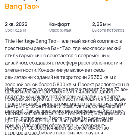
Bang Tao»
2 кв. 2026
Комфорт
2,65 м м
Срок сдачи
Класс жилья
Высота потолков
Title Heritage Bang Tao — элитный жилой комплекс в
престижном районе Банг Тао, где неоклассический
стиль гармонично сочетается с современным
дизайном, создавая атмосферу расслабленности и
элегантности. Кондоминиум включает семь
семиэтажных зданий на территории 25 350 кв.м с
зеленой зоной более 5 800 кв.м. Проект расположен на
Инфраструктура комплекса насчитывает более 33 зон
одном из самых протяженных пляжей западного
для отдыха и включает бассейны различных типов:
побережья Пхукета. Поблизости находятся торговые
плавательный с дорожками, гидротерапевтический и
центры Porto de Phuket и Boat Avenue, супермаркет
детский. Также предусмотрен современный фитнес-
Villa Market, аквапарк Blue Tree Phuket, медицинский
центр, дополненный йога-студией и онсеном на
центр Bangkok Hospital. Застройщик Rhom Bho
крыше. Для работы оборудованы коворкинг-
Property PCL обеспечивает высокое качество
пространства, библиотека, бизнес-лаунж и
строительства.