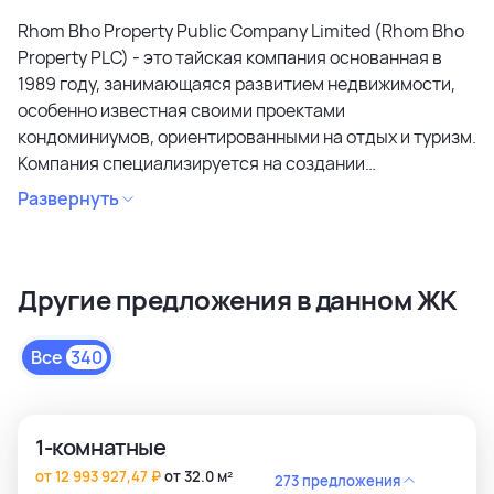
Rhom Bho Property Public Company Limited (Rhom Bho
Property PLC) - это тайская компания основанная в
1989 году, занимающаяся развитием недвижимости,
особенно известная своими проектами
кондоминиумов, ориентированными на отдых и туризм.
Компания специализируется на создании
кондоминиумов в привлекательных районах, уделяя
Развернуть
особое внимание дизайну, качеству строительства и
созданию атмосферы спокойствия и релаксации.
Является лидером рынка и специализируется на
Другие предложения в данном ЖК
коммерческих объектах и жилой недвижимости
высокого качества в сегментах недвижимости
премиального и среднего класса. Среди районов
Все
340
застройки как престижные комьюнити Бангкока, так и
популярные туристические зоны Пхукета и Паттайи.
1-комнатные
от 12 993 927,47 ₽
от 32.0 м²
273 предложения