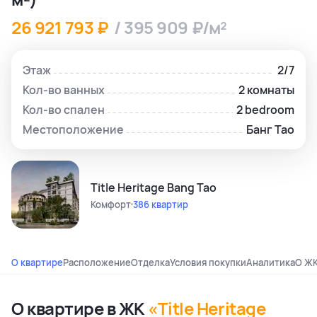
26 921 793 ₽
/ 395 909 ₽/м²
Этаж
2/7
Кол-во ванных
2 комнаты
Кол-во спален
2 bedroom
Местоположение
Банг Тао
Title Heritage Bang Tao
Комфорт
386 квартир
О квартире
Расположение
Отделка
Условия покупки
Аналитика
О Ж
О квартире в ЖК
«Title Heritage