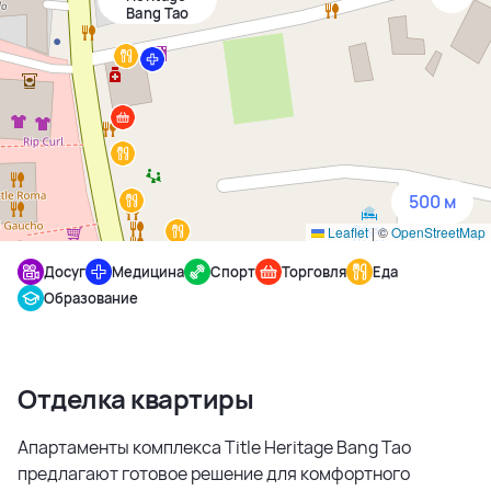
Bang Tao
1500 м
3 км
5 км
500 м
Leaflet
|
©
OpenStreetMap
Досуг
Медицина
Спорт
Торговля
Еда
Образование
Отделка квартиры
Апартаменты комплекса Title Heritage Bang Tao
предлагают готовое решение для комфортного