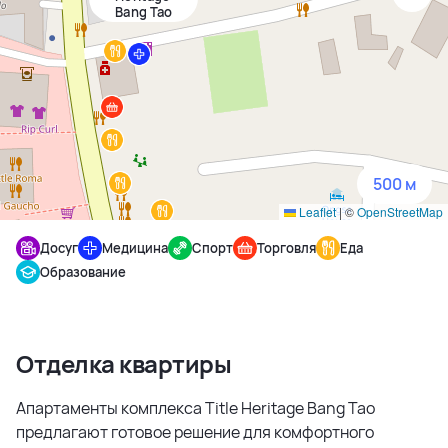
Bang Tao
1500 м
3 км
5 км
500 м
Leaflet
|
©
OpenStreetMap
Досуг
Медицина
Спорт
Торговля
Еда
Образование
Отделка квартиры
Апартаменты комплекса Title Heritage Bang Tao
предлагают готовое решение для комфортного