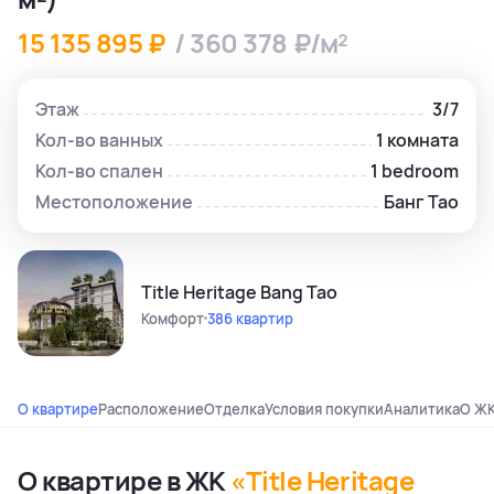
15 135 895 ₽
/ 360 378 ₽/м²
Этаж
3/7
Кол-во ванных
1 комната
Кол-во спален
1 bedroom
Местоположение
Банг Тао
Title Heritage Bang Tao
Комфорт
386 квартир
О квартире
Расположение
Отделка
Условия покупки
Аналитика
О Ж
О квартире в ЖК
«Title Heritage