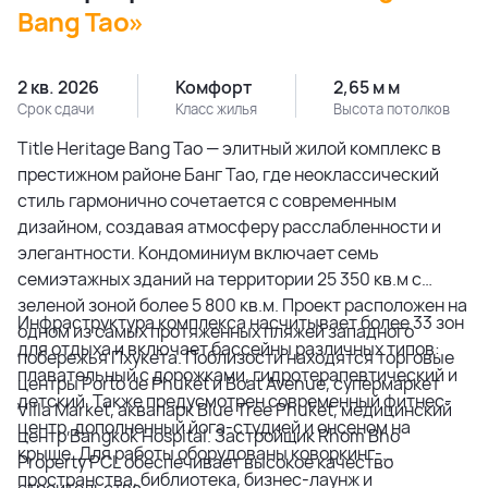
Bang Tao»
2 кв. 2026
Комфорт
2,65 м м
Срок сдачи
Класс жилья
Высота потолков
Title Heritage Bang Tao — элитный жилой комплекс в
престижном районе Банг Тао, где неоклассический
стиль гармонично сочетается с современным
дизайном, создавая атмосферу расслабленности и
элегантности. Кондоминиум включает семь
семиэтажных зданий на территории 25 350 кв.м с
зеленой зоной более 5 800 кв.м. Проект расположен на
Инфраструктура комплекса насчитывает более 33 зон
одном из самых протяженных пляжей западного
для отдыха и включает бассейны различных типов:
побережья Пхукета. Поблизости находятся торговые
плавательный с дорожками, гидротерапевтический и
центры Porto de Phuket и Boat Avenue, супермаркет
детский. Также предусмотрен современный фитнес-
Villa Market, аквапарк Blue Tree Phuket, медицинский
центр, дополненный йога-студией и онсеном на
центр Bangkok Hospital. Застройщик Rhom Bho
крыше. Для работы оборудованы коворкинг-
Property PCL обеспечивает высокое качество
пространства, библиотека, бизнес-лаунж и
строительства.