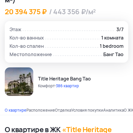
20 394 375 ₽
/ 443 356 ₽/м²
Этаж
3/7
Кол-во ванных
1 комната
Кол-во спален
1 bedroom
Местоположение
Банг Тао
Title Heritage Bang Tao
Комфорт
386 квартир
О квартире
Расположение
Отделка
Условия покупки
Аналитика
О Ж
О квартире в ЖК
«Title Heritage