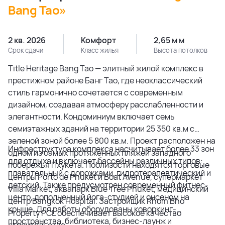
Bang Tao»
2 кв. 2026
Комфорт
2,65 м м
Срок сдачи
Класс жилья
Высота потолков
Title Heritage Bang Tao — элитный жилой комплекс в
престижном районе Банг Тао, где неоклассический
стиль гармонично сочетается с современным
дизайном, создавая атмосферу расслабленности и
элегантности. Кондоминиум включает семь
семиэтажных зданий на территории 25 350 кв.м с
зеленой зоной более 5 800 кв.м. Проект расположен на
Инфраструктура комплекса насчитывает более 33 зон
одном из самых протяженных пляжей западного
для отдыха и включает бассейны различных типов:
побережья Пхукета. Поблизости находятся торговые
плавательный с дорожками, гидротерапевтический и
центры Porto de Phuket и Boat Avenue, супермаркет
детский. Также предусмотрен современный фитнес-
Villa Market, аквапарк Blue Tree Phuket, медицинский
центр, дополненный йога-студией и онсеном на
центр Bangkok Hospital. Застройщик Rhom Bho
крыше. Для работы оборудованы коворкинг-
Property PCL обеспечивает высокое качество
пространства, библиотека, бизнес-лаунж и
строительства.