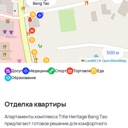
Bang Tao
1500 м
3 км
5 км
500 м
Leaflet
|
©
OpenStreetMap
Досуг
Медицина
Спорт
Торговля
Еда
Образование
Отделка квартиры
Апартаменты комплекса Title Heritage Bang Tao
предлагают готовое решение для комфортного