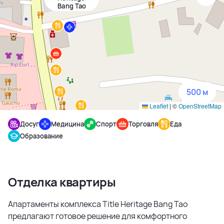
Bang Tao
1500 м
3 км
5 км
500 м
Leaflet
|
©
OpenStreetMap
Досуг
Медицина
Спорт
Торговля
Еда
Образование
Отделка квартиры
Апартаменты комплекса Title Heritage Bang Tao
предлагают готовое решение для комфортного