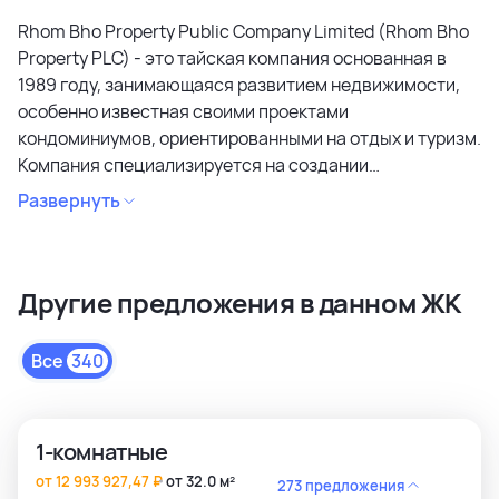
Rhom Bho Property Public Company Limited (Rhom Bho
Property PLC) - это тайская компания основанная в
1989 году, занимающаяся развитием недвижимости,
особенно известная своими проектами
кондоминиумов, ориентированными на отдых и туризм.
Компания специализируется на создании
кондоминиумов в привлекательных районах, уделяя
Развернуть
особое внимание дизайну, качеству строительства и
созданию атмосферы спокойствия и релаксации.
Является лидером рынка и специализируется на
Другие предложения в данном ЖК
коммерческих объектах и жилой недвижимости
высокого качества в сегментах недвижимости
премиального и среднего класса. Среди районов
Все
340
застройки как престижные комьюнити Бангкока, так и
популярные туристические зоны Пхукета и Паттайи.
1-комнатные
от 12 993 927,47 ₽
от 32.0 м²
273 предложения