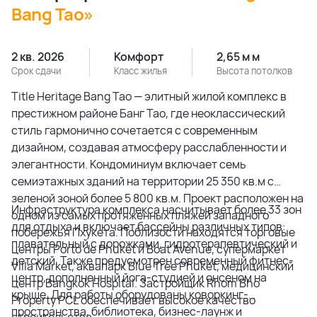
Bang Tao»
2 кв. 2026
Комфорт
2,65 м м
Срок сдачи
Класс жилья
Высота потолков
Title Heritage Bang Tao — элитный жилой комплекс в
престижном районе Банг Тао, где неоклассический
стиль гармонично сочетается с современным
дизайном, создавая атмосферу расслабленности и
элегантности. Кондоминиум включает семь
семиэтажных зданий на территории 25 350 кв.м с
зеленой зоной более 5 800 кв.м. Проект расположен на
Инфраструктура комплекса насчитывает более 33 зон
одном из самых протяженных пляжей западного
для отдыха и включает бассейны различных типов:
побережья Пхукета. Поблизости находятся торговые
плавательный с дорожками, гидротерапевтический и
центры Porto de Phuket и Boat Avenue, супермаркет
детский. Также предусмотрен современный фитнес-
Villa Market, аквапарк Blue Tree Phuket, медицинский
центр, дополненный йога-студией и онсеном на
центр Bangkok Hospital. Застройщик Rhom Bho
крыше. Для работы оборудованы коворкинг-
Property PCL обеспечивает высокое качество
пространства, библиотека, бизнес-лаунж и
строительства.