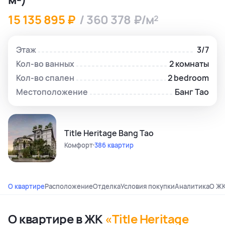
15 135 895 ₽
/ 360 378 ₽/м²
Этаж
3/7
Кол-во ванных
2 комнаты
Кол-во спален
2 bedroom
Местоположение
Банг Тао
Title Heritage Bang Tao
Комфорт
386 квартир
О квартире
Расположение
Отделка
Условия покупки
Аналитика
О Ж
О квартире в ЖК
«Title Heritage